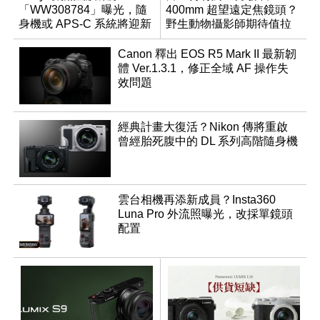
「WW308784」曝光，隨
400mm 超望遠定焦鏡頭？
身機或 APS-C 系統將迎新
野生動物攝影師期待值拉
成員？
滿
Canon 釋出 EOS R5 Mark II 最新韌
體 Ver.1.3.1，修正全域 AF 操作失
效問題
經典計畫大復活？Nikon 傳將重啟
曾經胎死腹中的 DL 系列高階隨身機
雲台相機再添新成員？Insta360
Luna Pro 外流照曝光，改採單鏡頭
配置