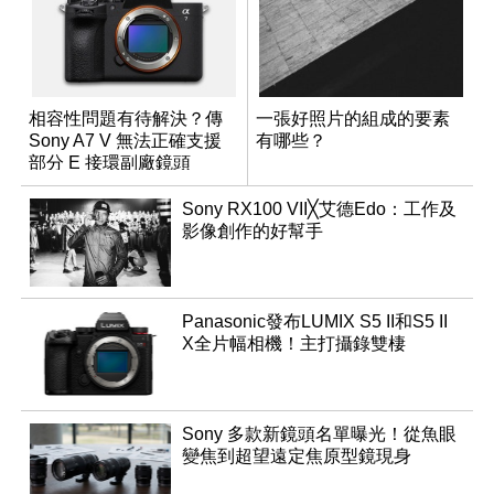
相容性問題有待解決？傳
一張好照片的組成的要素
Sony A7 V 無法正確支援
有哪些？
部分 E 接環副廠鏡頭
Sony RX100 VII╳艾德Edo：工作及
影像創作的好幫手
Panasonic發布LUMIX S5 II和S5 II
X全片幅相機！主打攝錄雙棲
Sony 多款新鏡頭名單曝光！從魚眼
變焦到超望遠定焦原型鏡現身