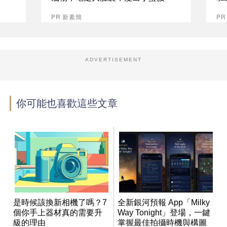
PR 新素簡
P
ADVERTISEMENT
你可能也喜歡這些文章
是時候該換新相機了嗎？7
全新銀河預報 App「Milky
個你手上器材真的需要升
Way Tonight」登場，一鍵
級的理由
掌握最佳拍攝時機與構圖