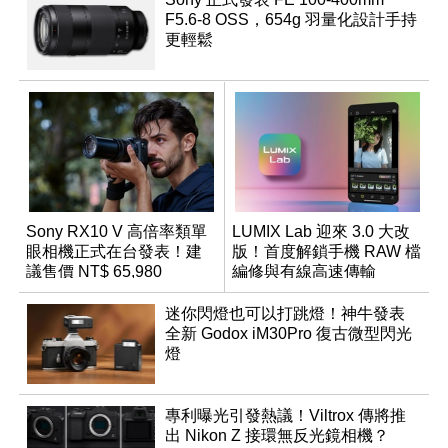
F5.6-8 OSS，654g 羽量化設計手持
更輕鬆
Sony RX10 V 高倍率類單
LUMIX Lab 迎來 3.0 大改
眼相機正式在台發表！建
版！首度解鎖手機 RAW 檔
議售價 NT$ 65,980
編修與有線高速傳輸
迷你閃燈也可以打跳燈！神牛發表
全新 Godox iM30Pro 復古微型閃光
燈
專利曝光引發熱議！Viltrox 傳將推
出 Nikon Z 接環無反光鏡相機？