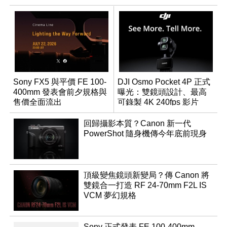
Sony FX5 與平價 FE 100-
DJI Osmo Pocket 4P 正式
400mm 發表會前夕規格與
曝光：雙鏡頭設計、最高
售價全面流出
可錄製 4K 240fps 影片
回歸攝影本質？Canon 新一代
PowerShot 隨身機傳今年底前現身
頂級變焦鏡頭新變局？傳 Canon 將
雙鏡合一打造 RF 24-70mm F2L IS
VCM 夢幻規格
Sony 正式發表 FE 100-400mm