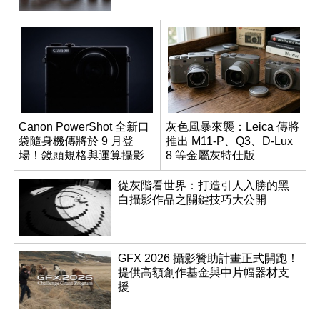
Canon PowerShot 全新口
灰色風暴來襲：Leica 傳將
袋隨身機傳將於 9 月登
推出 M11-P、Q3、D-Lux
場！鏡頭規格與運算攝影
8 等金屬灰特仕版
升級成為焦點
從灰階看世界：打造引人入勝的黑
白攝影作品之關鍵技巧大公開
GFX 2026 攝影贊助計畫正式開跑！
提供高額創作基金與中片幅器材支
援