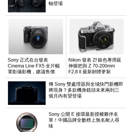
軸登場
Sony 正式在台發表
Nikon 發表 Zf 銀色專用延
Cinema Line FX5 全片幅
伸握把與 Z 70-200mm
電影攝影機，建議售價
F2.8 II 最新韌體更新
NT$144,980
傳 Sony 雙處理器與全域快門新機即
將現身？多款機身鏡頭未來兩到三
個月內有望登場
Sony 公開 E 接環最新授權夥伴名
單！中國品牌全數榜上無名耐人尋
味