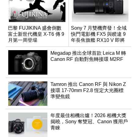
巴黎 FUJIKINA 盛會倒數
Sony 7 月雙機齊發！全域
富士新世代機皇 X-T6 傳 9
快門電影機 FX5 與睽違 9
月第一周登場
年長焦旗艦 RX10 V 即將
登場
Megadap 推出全球首款 Leica M 轉
Canon RF 自動對焦轉接環 M2RF
Tamron 推出 Canon RF 與 Nikon Z
接環 17-70mm F2.8 恆定大光圈標
準變焦鏡
年度最佳相機出爐！2026 相機大獎
揭曉，Sony 奪雙冠、Canon 獲用戶
青睞