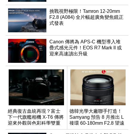
挑戰視野極限！Tamron 12-20mm
F2.8 (A084) 全片幅超廣角變焦鏡正
式發表
Canon 傳將為 APS-C 機型導入堆
疊式感光元件！EOS R7 Mark II 或
迎來高速讀出升級
經典復古血統再現？富士
德韓光學大廠聯手打造！
下一代旗艦相機 X-T6 傳將
Samyang 預告 8 月推出 L
迎來外觀與色彩科學雙重
接環 60-180mm F2.8 望遠
優化
變焦鏡