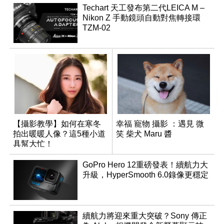
Techart 天工發布第二代LEICA M –
Nikon Z 手動鏡頭自動對焦轉接環
TZM-02
【攝影教學】如何在寒冬
幸福 寵物 攝影 ：遇見 微
拍出暖暖人像？這5種小道
笑 柴犬 Maru 醬
具幫大忙！
GoPro Hero 12重磅發表！續航力大
升級，HyperSmooth 6.0錄像更穩定
續航力將迎來重大突破？Sony 傳正