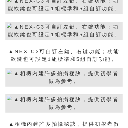
▲NEX-C3可自訂左鍵、右鍵功能；功能
軟鍵也可設定1組標準和5組自訂功能。
▲相機內建許多拍攝秘訣，提供初學者做