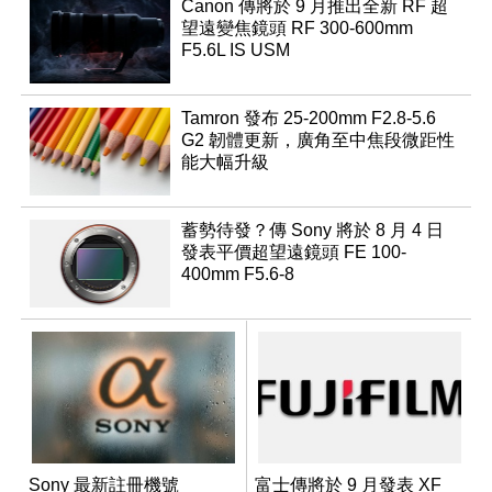
Canon 傳將於 9 月推出全新 RF 超
望遠變焦鏡頭 RF 300-600mm
F5.6L IS USM
Tamron 發布 25-200mm F2.8-5.6
G2 韌體更新，廣角至中焦段微距性
能大幅升級
蓄勢待發？傳 Sony 將於 8 月 4 日
發表平價超望遠鏡頭 FE 100-
400mm F5.6-8
Sony 最新註冊機號
富士傳將於 9 月發表 XF