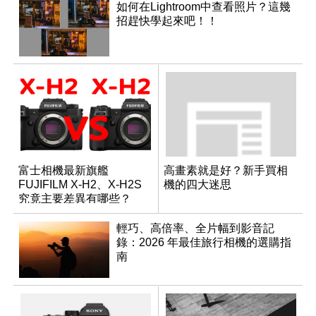
如何在Lightroom中查看照片？這幾
招趕快學起來吧！！
富士相機最新旗艦
高畫素就是好？新手買相
FUJIFILM X-H2、X-H2S
機的四大迷思
究竟主要差異有哪些？
輕巧、高倍率、全片幅到影音記
錄：2026 年最佳旅行相機的選購指
南