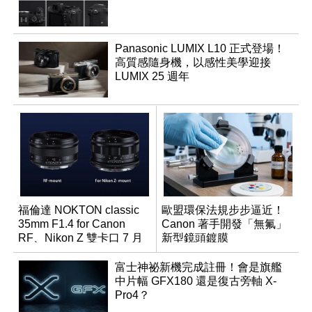
Panasonic LUMIX L10 正式登場！
高質感隨身機，以感性美學迎接
LUMIX 25 週年
福倫達 NOKTON classic
歐盟環保法規步步逼近！
35mm F1.4 for Canon
Canon 著手開發「無氟」
RF、Nikon Z 雙卡口 7 月
新型鏡頭鍍膜
同步登台
富士神祕新機完成註冊！會是旗艦
中片幅 GFX180 還是復古旁軸 X-
Pro4？