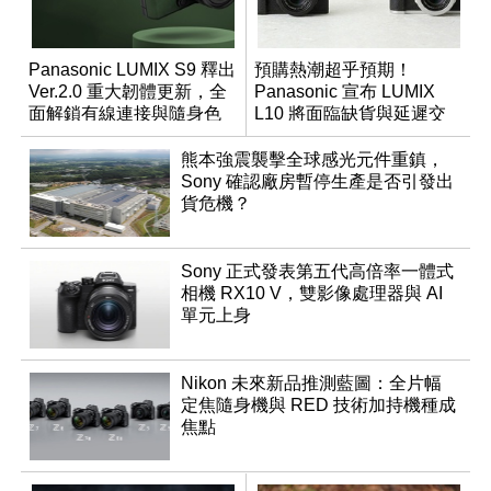
Panasonic LUMIX S9 釋出
預購熱潮超乎預期！
Ver.2.0 重大韌體更新，全
Panasonic 宣布 LUMIX
面解鎖有線連接與隨身色
L10 將面臨缺貨與延遲交
調編輯
貨時間
熊本強震襲擊全球感光元件重鎮，
Sony 確認廠房暫停生產是否引發出
貨危機？
Sony 正式發表第五代高倍率一體式
相機 RX10 V，雙影像處理器與 AI
單元上身
Nikon 未來新品推測藍圖：全片幅
定焦隨身機與 RED 技術加持機種成
焦點