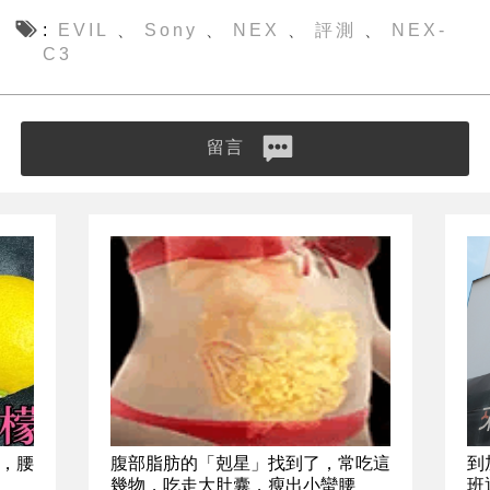
EVIL
Sony
NEX
評測
NEX-
、
、
、
、
C3
留言
，腰
腹部脂肪的「剋星」找到了，常吃這
到
幾物，吃走大肚囊，瘦出小蠻腰
班