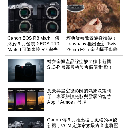
Canon EOS R8 Mark II 傳
經典旋轉散景隨身攜帶！
將於 9 月發表？EOS R10
Lensbaby 推出全新 Twist
Mark II 可能會較 R7 率先
28mm F3.5 全片幅手動餅
推出
乾鏡
補齊全幅產品線空缺？徠卡新機
SL3-P 最新規格與售價傳聞流出
風景與星空攝影師的氣象決策利
器：專業解讀光影與雲層的智慧
App「Atmos」登場
Canon 傳 9 月推出復古風格的神祕
新機，VCM 定焦家族最終章也將壓