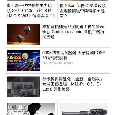
富士新一代中長焦主力鏡
傳 Nikon 部份 Z 接環鏡頭
頭 XF 50-140mm F2.8 R
產地悄悄從中國轉移至越
LM OIS WR II 傳將與 X-T6
南？
同步亮相
橫拍豎拍補光都沒問題！神牛發表
全新 Godox Lux Junior II 復古機頂
閃光燈
009829掌握AI關鍵 大華韓國KOSPI
50今強勢開募
PR（大華銀全能行銷方案）
徠卡經典再進化！全新「金屬灰」
烤漆工藝登場，M11-P、Q3、D-
Lux 8 領銜換裝