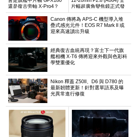
會是旗艦中片幅 GFX180
12-20mm F2.8 (A084) 全
還是復古旁軸 X-Pro4？
片幅超廣角變焦鏡正式發
表
Canon 傳將為 APS-C 機型導入堆
疊式感光元件！EOS R7 Mark II 或
迎來高速讀出升級
經典復古血統再現？富士下一代旗
艦相機 X-T6 傳將迎來外觀與色彩科
學雙重優化
Nikon 釋蓋 Z50II、D6 與 D780 的
最新韌體更新！針對選單語系及曝
光異常進行修復