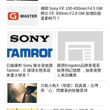
傳聞 Sony FE 100-400mm F4.5 GM
將比 FE 300mm F2.8 GM 加增距鏡
還要輕巧？
日媒爆料 Sony 擬全資收購
購買Kingston品牌筆電系
Tamron，E 接環生態系迎
統專用記憶體 ，抽香港雙
來重大變革？
人來回機票
川島小鳥X《明星》寫真展：台灣，
用「心」閃耀著的快樂星球