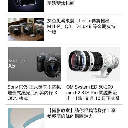
望遠變焦鏡頭
灰色風暴來襲：Leica 傳將推出
M11-P、Q3、D-Lux 8 等金屬灰特
仕版
Sony FX5 正式發表！搭載
OM System ED 50-200
堆疊式感光元件與內錄 X-
mm F2.8 IS Pro 間諜照流
OCN 格式
出！預計 9 月 10 日正式發
表
【攝影教室】請你跟我這樣拍！享
受極簡線條的構圖魅力