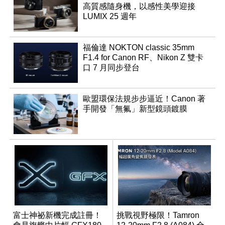
高質感隨身機，以感性美學迎接
LUMIX 25 週年
福倫達 NOKTON classic 35mm
F1.4 for Canon RF、Nikon Z 雙卡
口 7 月同步登台
歐盟環保法規步步逼近！Canon 著
手開發「無氟」新型鏡頭鍍膜
富士神祕新機完成註冊！
挑戰視野極限！Tamron