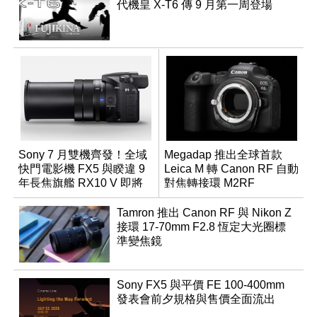
代機皇 X-T6 傳 9 月第一周登場
Sony 7 月雙機齊發！全域
Megadap 推出全球首款
快門電影機 FX5 與睽違 9
Leica M 轉 Canon RF 自動
年長焦旗艦 RX10 V 即將
對焦轉接環 M2RF
登場
Tamron 推出 Canon RF 與 Nikon Z
接環 17-70mm F2.8 恆定大光圈標
準變焦鏡
Sony FX5 與平價 FE 100-400mm
發表會前夕規格與售價全面流出