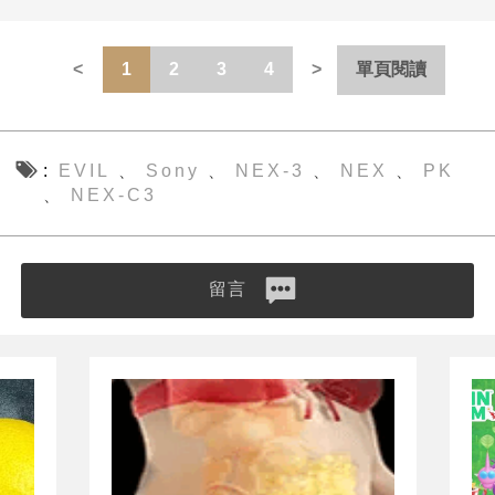
1
2
3
4
單頁閱讀
EVIL
Sony
NEX-3
NEX
PK
、
、
、
、
NEX-C3
、
留言