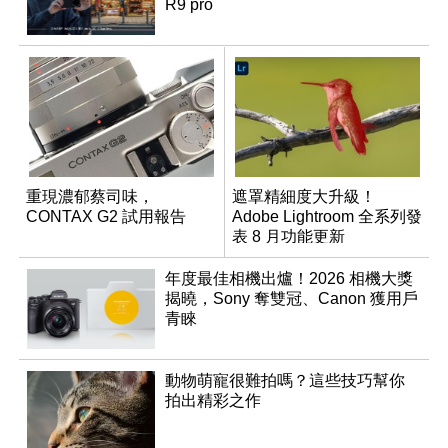
R9 pro
重現濃郁蔡司味，
遮罩精細度大升級！
CONTAX G2 試用報告
Adobe Lightroom 全系列發
表 8 月功能更新
年度最佳相機出爐！2026 相機大獎
揭曉，Sony 奪雙冠、Canon 獲用戶
青睞
動物萌寵很難拍嗎？這些技巧幫你
拍出精彩之作