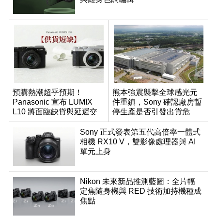
預購熱潮超乎預期！
熊本強震襲擊全球感光元
Panasonic 宣布 LUMIX
件重鎮，Sony 確認廠房暫
L10 將面臨缺貨與延遲交
停生產是否引發出貨危
貨時間
機？
Sony 正式發表第五代高倍率一體式
相機 RX10 V，雙影像處理器與 AI
單元上身
Nikon 未來新品推測藍圖：全片幅
定焦隨身機與 RED 技術加持機種成
焦點