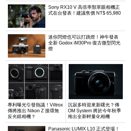
Sony RX10 V 高倍率類單眼相機正
式在台發表！建議售價 NT$ 65,980
迷你閃燈也可以打跳燈！神牛發表
全新 Godox iM30Pro 復古微型閃光
燈
專利曝光引發熱議！Viltrox
沉寂多時迎來新曙光？傳
傳將推出 Nikon Z 接環無
OM System 將於今年秋季
反光鏡相機？
推出全新輕量化相機
Panasonic LUMIX L10 正式登場！