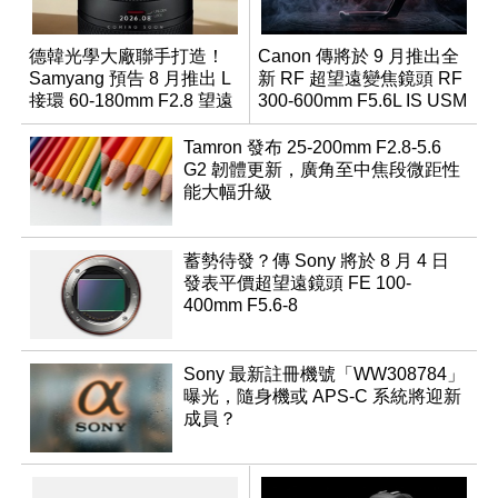
德韓光學大廠聯手打造！
Canon 傳將於 9 月推出全
Samyang 預告 8 月推出 L
新 RF 超望遠變焦鏡頭 RF
接環 60-180mm F2.8 望遠
300-600mm F5.6L IS USM
變焦鏡
Tamron 發布 25-200mm F2.8-5.6
G2 韌體更新，廣角至中焦段微距性
能大幅升級
蓄勢待發？傳 Sony 將於 8 月 4 日
發表平價超望遠鏡頭 FE 100-
400mm F5.6-8
Sony 最新註冊機號「WW308784」
曝光，隨身機或 APS-C 系統將迎新
成員？