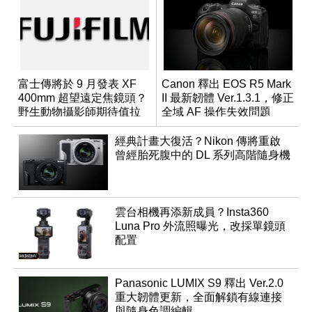
富士傳將於 9 月發表 XF
Canon 釋出 EOS R5 Mark
400mm 超望遠定焦鏡頭？
II 最新韌體 Ver.1.3.1，修正
野生動物攝影師期待值拉
全域 AF 操作失效問題
滿
經典計畫大復活？Nikon 傳將重啟
曾經胎死腹中的 DL 系列高階隨身機
雲台相機再添新成員？Insta360
Luna Pro 外流照曝光，改採單鏡頭
配置
Panasonic LUMIX S9 釋出 Ver.2.0
重大韌體更新，全面解鎖有線連接
與隨身色調編輯