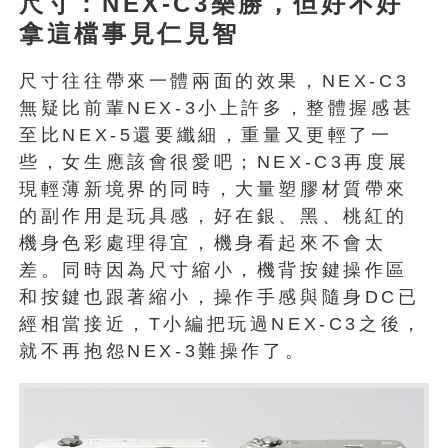
尺寸：NEX-C3樂勝，但好不好
拿這檔事見仁見智
尺寸往往帶來一體兩面的效果，NEX-C3
無疑比前輩NEX-3小上許多，整體握感甚
至比NEX-5還要纖細，重量又更輕了一
些，女生應該會很愛吧；NEX-C3再度展
現輕薄新境界的同時，大量塑膠材質帶來
的副作用是玩具感，好在銀、黑、桃紅的
機身色彩處理得宜，機身看起來不會太
差。同時因為尺寸縮小，機背按鍵操作區
和按鍵也跟著縮小，操作手感與隨身DC已
經相當接近，T小編把玩過NEX-C3之後，
就不再抱怨NEX-3難操作了。