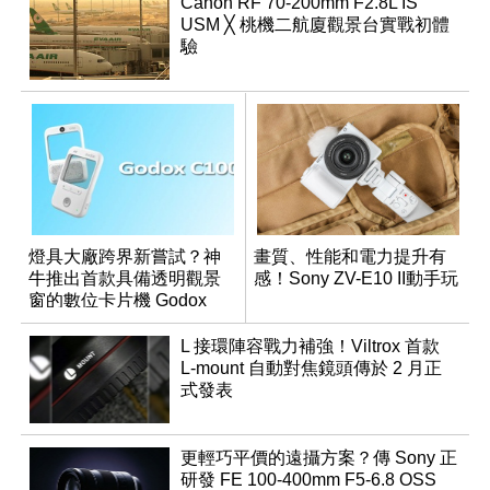
Canon RF 70-200mm F2.8L IS
USM ╳ 桃機二航廈觀景台實戰初體
驗
燈具大廠跨界新嘗試？神
畫質、性能和電力提升有
牛推出首款具備透明觀景
感！Sony ZV-E10 II動手玩
窗的數位卡片機 Godox
C100
L 接環陣容戰力補強！Viltrox 首款
L-mount 自動對焦鏡頭傳於 2 月正
式發表
更輕巧平價的遠攝方案？傳 Sony 正
研發 FE 100-400mm F5-6.8 OSS