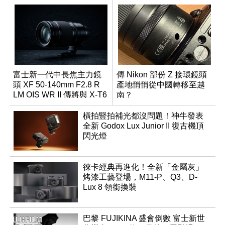
富士新一代中長焦主力鏡
傳 Nikon 部份 Z 接環鏡頭
頭 XF 50-140mm F2.8 R
產地悄悄從中國轉移至越
LM OIS WR II 傳將與 X-T6
南？
同步亮相
橫拍豎拍補光都沒問題！神牛發表
全新 Godox Lux Junior II 復古機頂
閃光燈
徠卡經典再進化！全新「金屬灰」
烤漆工藝登場，M11-P、Q3、D-
Lux 8 領銜換裝
巴黎 FUJIKINA 盛會倒數 富士新世