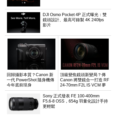
DJI Osmo Pocket 4P 正式曝光：雙
鏡頭設計、最高可錄製 4K 240fps
影片
回歸攝影本質？Canon 新
頂級變焦鏡頭新變局？傳
一代 PowerShot 隨身機傳
Canon 將雙鏡合一打造 RF
今年底前現身
24-70mm F2L IS VCM 夢
幻規格
Sony 正式發表 FE 100-400mm
F5.6-8 OSS，654g 羽量化設計手持
更輕鬆