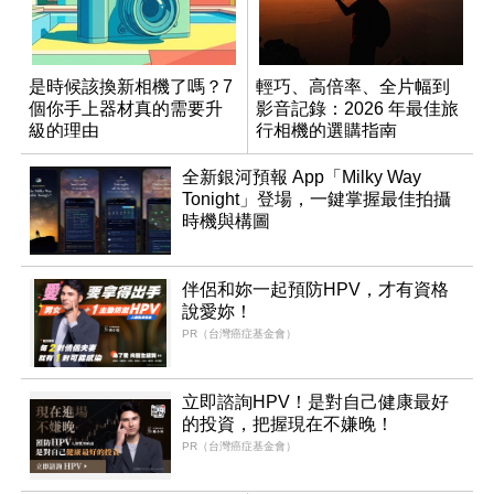
是時候該換新相機了嗎？7
輕巧、高倍率、全片幅到
個你手上器材真的需要升
影音記錄：2026 年最佳旅
級的理由
行相機的選購指南
全新銀河預報 App「Milky Way
Tonight」登場，一鍵掌握最佳拍攝
時機與構圖
伴侶和妳一起預防HPV，才有資格
說愛妳！
PR（台灣癌症基金會）
立即諮詢HPV！是對自己健康最好
的投資，把握現在不嫌晚！
PR（台灣癌症基金會）