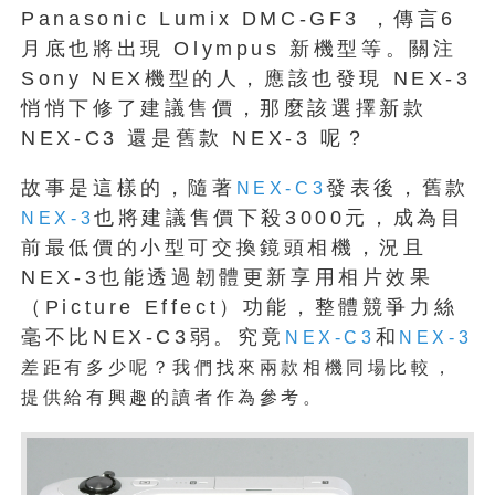
Panasonic Lumix DMC-GF3 ，傳言6
月底也將出現 Olympus 新機型等。關注
Sony NEX機型的人，應該也發現 NEX-3
悄悄下修了建議售價，那麼該選擇新款
NEX-C3 還是舊款 NEX-3 呢？
故事是這樣的，隨著
發表後，舊款
NEX-C3
也將建議售價下殺3000元，成為目
NEX-3
前最低價的小型可交換鏡頭相機，況且
NEX-3也能透過韌體更新享用相片效果
（Picture Effect）功能，整體競爭力絲
毫不比NEX-C3弱。究竟
和
NEX-C3
NEX-3
差距有多少呢？我們找來兩款相機同場比較，
提供給有興趣的讀者作為參考。