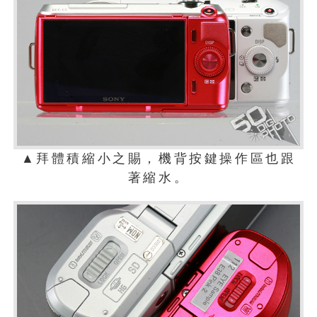
▲拜體積縮小之賜，機背按鍵操作區也跟
著縮水。