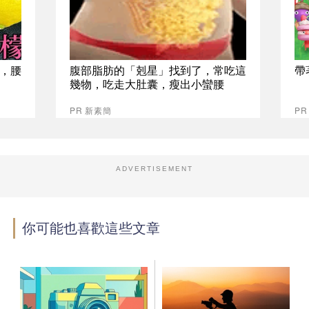
，腰
腹部脂肪的「剋星」找到了，常吃這
帶
幾物，吃走大肚囊，瘦出小蠻腰
PR 新素簡
PR
ADVERTISEMENT
你可能也喜歡這些文章