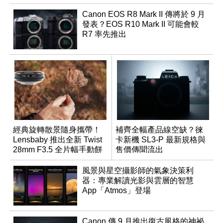
Canon EOS R8 Mark II 傳將於 9 月
發表？EOS R10 Mark II 可能會較
R7 率先推出
經典旋轉散景隨身攜帶！
補齊全幅產品線空缺？徠
Lensbaby 推出全新 Twist
卡新機 SL3-P 最新規格與
28mm F3.5 全片幅手動餅
售價傳聞流出
乾鏡
風景與星空攝影師的氣象決策利
器：專業解讀光影與雲層的智慧
App「Atmos」登場
Canon 傳 9 月推出復古風格的神祕