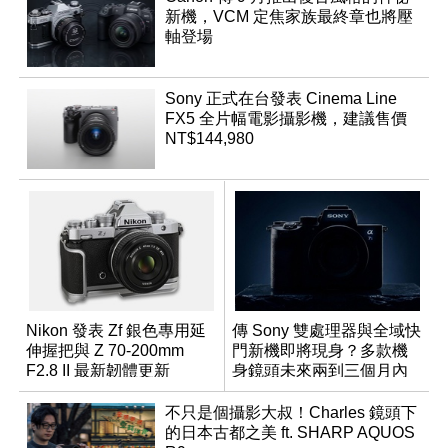
新機，VCM 定焦家族最終章也將壓
軸登場
Sony 正式在台發表 Cinema Line
FX5 全片幅電影攝影機，建議售價
NT$144,980
Nikon 發表 Zf 銀色專用延
傳 Sony 雙處理器與全域快
伸握把與 Z 70-200mm
門新機即將現身？多款機
F2.8 II 最新韌體更新
身鏡頭未來兩到三個月內
有望登場
不只是個攝影大叔！Charles 鏡頭下
的日本古都之美 ft. SHARP AQUOS