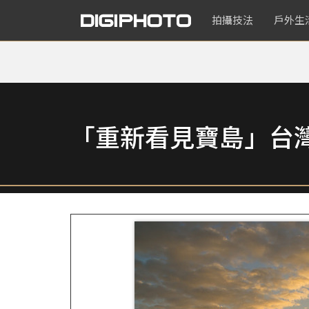
拍攝技法
戶外生
「重新看見寶島」台