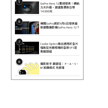
5
GoPro Hero 12重磅發表！續航
力大升級，建議售價新台幣
14,900元
6
傳聞GoPro將於9月6日發表最
新運動攝影機GoPro Hero 12？
7
Cooke Optics推出適用於全片
幅無反光鏡相機的全新SP3定
焦鏡頭組
8
攝影新手 基礎班： P、A、S、
M 拍攝模式 先搞懂