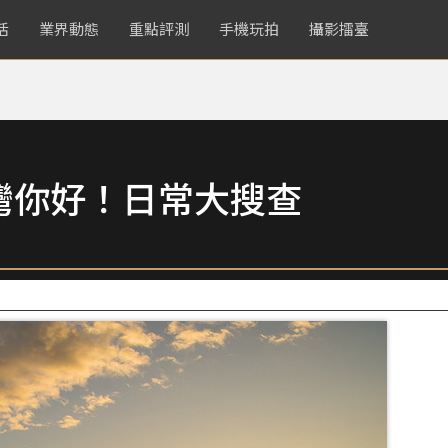
活
業界動態
重點評測
手機玩拍
攝影擂臺
灣你好！日常大搜查