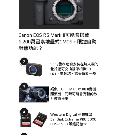
Canon EOS R5 Mark II可能會搭載
6,200萬畫素堆疊式CMOS + 眼控自動
對焦功能？
2
Sony發表適合安裝在無人機的
全片幅可交換鏡頭相機ILX-
LR1，集輕巧、高畫質於一身
3
疑似FUJIFILM GFX100 II實機
照流出！同時可能會有新的軟
片模擬推出
4
Western Digital 宣布推出
SanDisk Extreme PRO SDXC
UHS-II V60 等級記憶卡