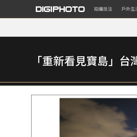
拍攝技法
戶外生
「重新看見寶島」台