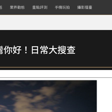
活
業界動態
重點評測
手機玩拍
攝影擂臺
灣你好！日常大搜查