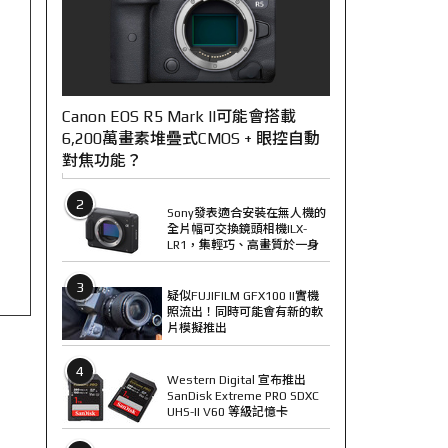
Canon EOS R5 Mark II可能會搭載
6,200萬畫素堆疊式CMOS + 眼控自動
對焦功能？
2
Sony發表適合安裝在無人機的
全片幅可交換鏡頭相機ILX-
LR1，集輕巧、高畫質於一身
3
疑似FUJIFILM GFX100 II實機
照流出！同時可能會有新的軟
片模擬推出
4
Western Digital 宣布推出
SanDisk Extreme PRO SDXC
UHS-II V60 等級記憶卡