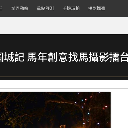
活
業界動態
重點評測
手機玩拍
攝影擂臺
圖城記 馬年創意找馬攝影擂