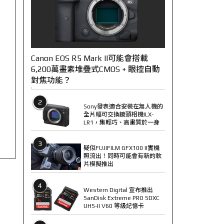
Canon EOS R5 Mark II可能會搭載
6,200萬畫素堆疊式CMOS + 眼控自動
對焦功能？
2
Sony發表適合安裝在無人機的
全片幅可交換鏡頭相機ILX-
LR1，集輕巧、高畫質於一身
3
疑似FUJIFILM GFX100 II實機
照流出！同時可能會有新的軟
片模擬推出
4
Western Digital 宣布推出
SanDisk Extreme PRO SDXC
UHS-II V60 等級記憶卡