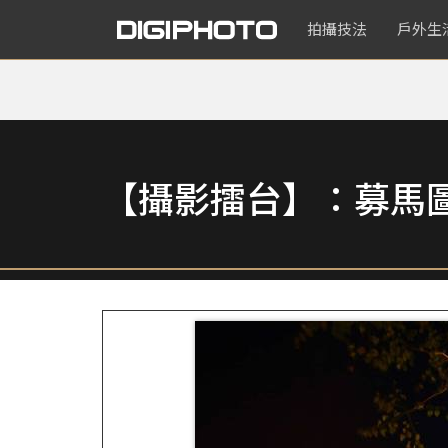
拍攝技法
戶外生
【攝影擂台】：募馬