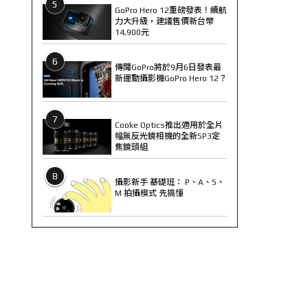
5
GoPro Hero 12重磅發表！續航
力大升級，建議售價新台幣
14,900元
6
傳聞GoPro將於9月6日發表最
新運動攝影機GoPro Hero 12？
7
Cooke Optics推出適用於全片
幅無反光鏡相機的全新SP3定
焦鏡頭組
8
攝影新手 基礎班： P、A、S、
M 拍攝模式 先搞懂