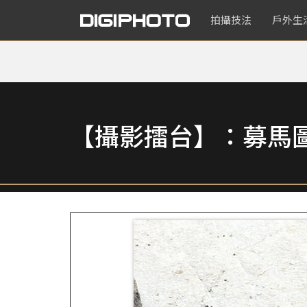
拍攝技法
戶外生
【攝影擂台】：募馬