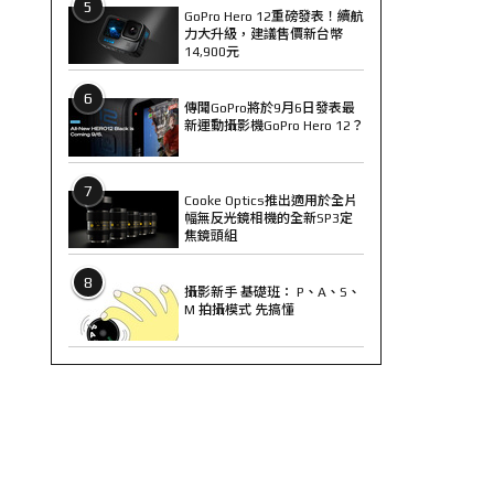
5
GoPro Hero 12重磅發表！續航
力大升級，建議售價新台幣
14,900元
6
傳聞GoPro將於9月6日發表最
新運動攝影機GoPro Hero 12？
7
Cooke Optics推出適用於全片
幅無反光鏡相機的全新SP3定
焦鏡頭組
8
攝影新手 基礎班： P、A、S、
M 拍攝模式 先搞懂