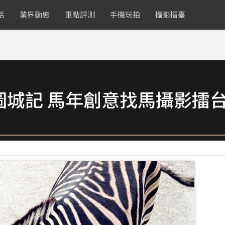
活
業界動態
重點評測
手機玩拍
攝影擂臺
圖城記 馬年創意找馬攝影擂