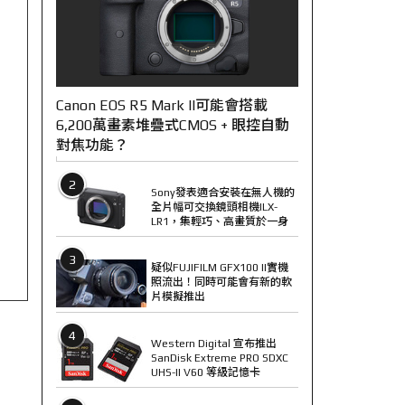
Canon EOS R5 Mark II可能會搭載
6,200萬畫素堆疊式CMOS + 眼控自動
對焦功能？
2
Sony發表適合安裝在無人機的
全片幅可交換鏡頭相機ILX-
LR1，集輕巧、高畫質於一身
3
疑似FUJIFILM GFX100 II實機
照流出！同時可能會有新的軟
片模擬推出
4
Western Digital 宣布推出
SanDisk Extreme PRO SDXC
UHS-II V60 等級記憶卡