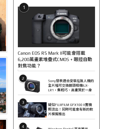
1
Canon EOS R5 Mark II可能會搭載
6,200萬畫素堆疊式CMOS + 眼控自動
對焦功能？
2
Sony發表適合安裝在無人機的
全片幅可交換鏡頭相機ILX-
LR1，集輕巧、高畫質於一身
3
疑似FUJIFILM GFX100 II實機
照流出！同時可能會有新的軟
片模擬推出
4
Western Digital 宣布推出