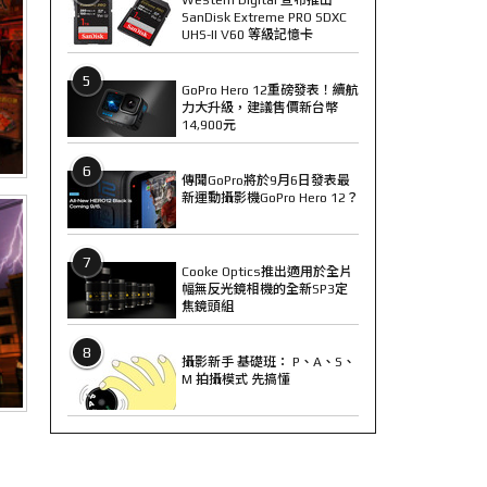
SanDisk Extreme PRO SDXC
UHS-II V60 等級記憶卡
5
GoPro Hero 12重磅發表！續航
力大升級，建議售價新台幣
14,900元
6
傳聞GoPro將於9月6日發表最
新運動攝影機GoPro Hero 12？
7
Cooke Optics推出適用於全片
幅無反光鏡相機的全新SP3定
焦鏡頭組
8
攝影新手 基礎班： P、A、S、
M 拍攝模式 先搞懂