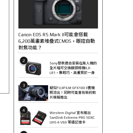
Canon EOS R5 Mark II可能會搭載
6,200萬畫素堆疊式CMOS + 眼控自動
對焦功能？
2
Sony發表適合安裝在無人機的
全片幅可交換鏡頭相機ILX-
LR1，集輕巧、高畫質於一身
3
疑似FUJIFILM GFX100 II實機
照流出！同時可能會有新的軟
片模擬推出
4
Western Digital 宣布推出
SanDisk Extreme PRO SDXC
UHS-II V60 等級記憶卡