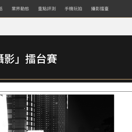
活
業界動態
重點評測
手機玩拍
攝影擂臺
攝影」擂台賽