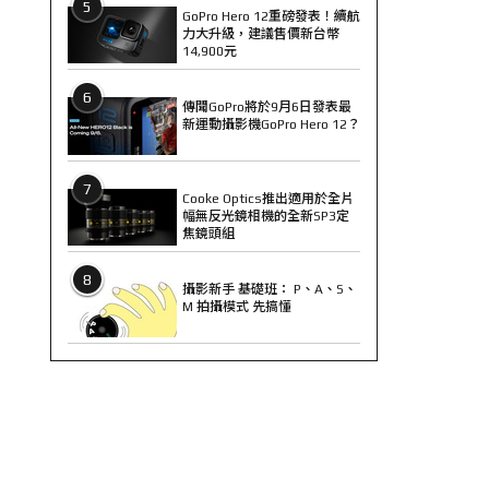
5
GoPro Hero 12重磅發表！續航
力大升級，建議售價新台幣
14,900元
6
傳聞GoPro將於9月6日發表最
新運動攝影機GoPro Hero 12？
7
Cooke Optics推出適用於全片
幅無反光鏡相機的全新SP3定
焦鏡頭組
8
攝影新手 基礎班： P、A、S、
M 拍攝模式 先搞懂