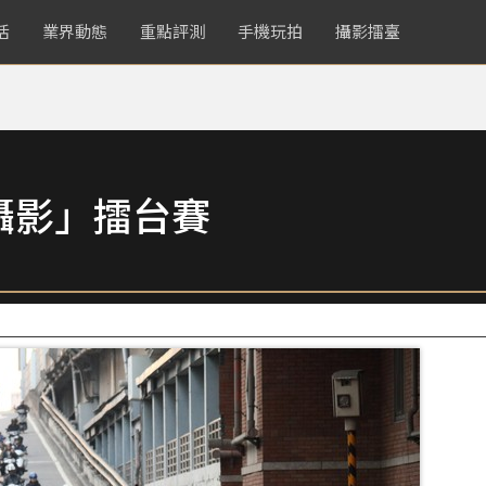
活
業界動態
重點評測
手機玩拍
攝影擂臺
攝影」擂台賽