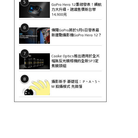
5
GoPro Hero 12重磅發表！續航
力大升級，建議售價新台幣
14,900元
6
傳聞GoPro將於9月6日發表最
新運動攝影機GoPro Hero 12？
7
Cooke Optics推出適用於全片
幅無反光鏡相機的全新SP3定
焦鏡頭組
8
攝影新手 基礎班： P、A、S、
M 拍攝模式 先搞懂