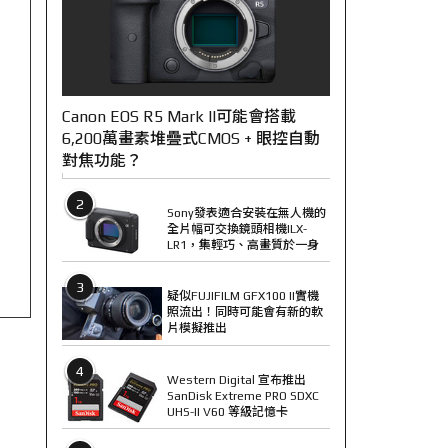
Canon EOS R5 Mark II可能會搭載
6,200萬畫素堆疊式CMOS + 眼控自動
對焦功能？
2
Sony發表適合安裝在無人機的
全片幅可交換鏡頭相機ILX-
LR1，集輕巧、高畫質於一身
3
疑似FUJIFILM GFX100 II實機
照流出！同時可能會有新的軟
片模擬推出
4
Western Digital 宣布推出
SanDisk Extreme PRO SDXC
UHS-II V60 等級記憶卡