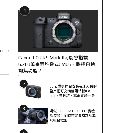
1
11.13
Canon EOS R5 Mark II可能會搭載
6,200萬畫素堆疊式CMOS + 眼控自動
對焦功能？
2
Sony發表適合安裝在無人機的
全片幅可交換鏡頭相機ILX-
LR1，集輕巧、高畫質於一身
3
疑似FUJIFILM GFX100 II實機
照流出！同時可能會有新的軟
片模擬推出