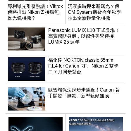
專利曝光引發熱議！Viltrox
沉寂多時迎來新曙光？傳
傳將推出 Nikon Z 接環無
OM System 將於今年秋季
反光鏡相機？
推出全新輕量化相機
Panasonic LUMIX L10 正式登場！
高質感隨身機，以感性美學迎接
LUMIX 25 週年
福倫達 NOKTON classic 35mm
F1.4 for Canon RF、Nikon Z 雙卡
口 7 月同步登台
歐盟環保法規步步逼近！Canon 著
手開發「無氟」新型鏡頭鍍膜