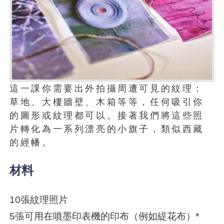
這一課你需要出外拍攝周遭可見的紋理：
草地、大樓牆壁、木箱等等，任何吸引你
的圖形或紋理都可以。接著我們將這些照
片轉化為一系列漂亮的小旗子，類似西藏
的經幡。
材料
10張紋理照片
5張可用在噴墨印表機的印布（例如緹花布）*