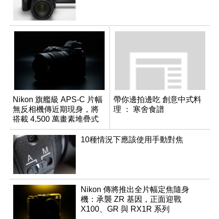
Nikon 旗艦級 APS-C 片幅
帶你邊拍邊吃 創意中式料
無反相機傳近期現身，將
理 ： 寒舍食譜
搭載 4,500 萬畫素堆疊式
感光元件？
10種情況下應該使用手動對焦
Nikon 傳將推出全片幅定焦隨身
機：承襲 ZR 基因，正面迎戰
X100、GR 與 RX1R 系列