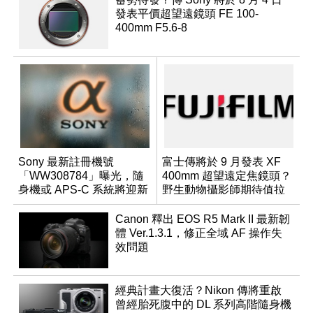
發表平價超望遠鏡頭 FE 100-
400mm F5.6-8
Sony 最新註冊機號
富士傳將於 9 月發表 XF
「WW308784」曝光，隨
400mm 超望遠定焦鏡頭？
身機或 APS-C 系統將迎新
野生動物攝影師期待值拉
成員？
滿
Canon 釋出 EOS R5 Mark II 最新韌
體 Ver.1.3.1，修正全域 AF 操作失
效問題
經典計畫大復活？Nikon 傳將重啟
曾經胎死腹中的 DL 系列高階隨身機