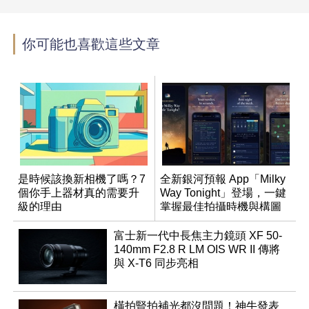
你可能也喜歡這些文章
是時候該換新相機了嗎？7
全新銀河預報 App「Milky
個你手上器材真的需要升
Way Tonight」登場，一鍵
級的理由
掌握最佳拍攝時機與構圖
富士新一代中長焦主力鏡頭 XF 50-
140mm F2.8 R LM OIS WR II 傳將
與 X-T6 同步亮相
橫拍豎拍補光都沒問題！神牛發表