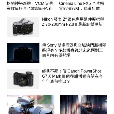
格的神祕新機，VCM 定焦
Cinema Line FX5 全片幅
家族最終章也將壓軸登場
電影攝影機，建議售價
NT$144,980
Nikon 發表 Zf 銀色專用延伸握把與
Z 70-200mm F2.8 II 最新韌體更新
傳 Sony 雙處理器與全域快門新機即
將現身？多款機身鏡頭未來兩到三
個月內有望登場
經典不死！傳 Canon PowerShot
G7 X Mark III 的後繼機種有望在今
年年底前推出？