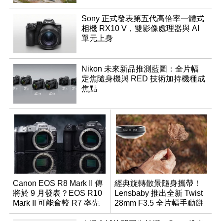
Sony 正式發表第五代高倍率一體式
相機 RX10 V，雙影像處理器與 AI
單元上身
Nikon 未來新品推測藍圖：全片幅
定焦隨身機與 RED 技術加持機種成
焦點
Canon EOS R8 Mark II 傳
經典旋轉散景隨身攜帶！
將於 9 月發表？EOS R10
Lensbaby 推出全新 Twist
Mark II 可能會較 R7 率先
28mm F3.5 全片幅手動餅
推出
乾鏡