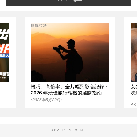
拍攝技法
輕巧、高倍率、全片幅到影音記錄：
女
2026 年最佳旅行相機的選購指南
洗
(2026年5月22日)
P
ADVERTISEMENT