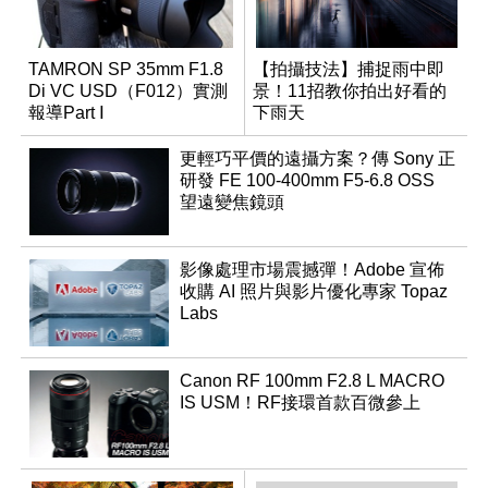
TAMRON SP 35mm F1.8
【拍攝技法】捕捉雨中即
Di VC USD（F012）實測
景！11招教你拍出好看的
報導Part Ⅰ
下雨天
更輕巧平價的遠攝方案？傳 Sony 正
研發 FE 100-400mm F5-6.8 OSS
望遠變焦鏡頭
影像處理市場震撼彈！Adobe 宣佈
收購 AI 照片與影片優化專家 Topaz
Labs
Canon RF 100mm F2.8 L MACRO
IS USM！RF接環首款百微參上