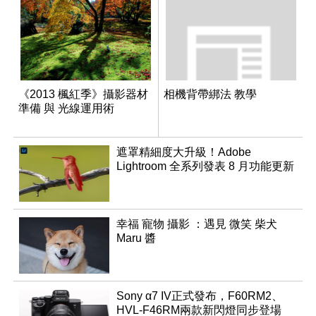
《2013 楓紅季》攝影器材
相機背帶綁法 教學
準備 與 光線運用術
遮罩精細度大升級！Adobe
Lightroom 全系列發表 8 月功能更新
幸福 寵物 攝影 ：遇見 微笑 柴犬
Maru 醬
Sony α7 IV正式發布，F60RM2、
HVL-F46RM兩款新閃燈同步登場