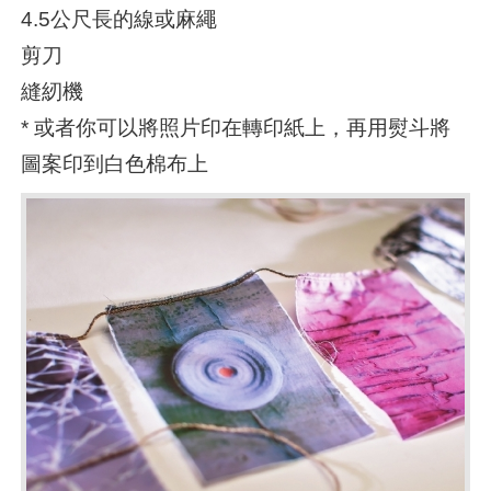
4.5公尺長的線或麻繩
剪刀
縫紉機
* 或者你可以將照片印在轉印紙上，再用熨斗將
圖案印到白色棉布上