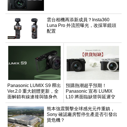
雲台相機再添新成員？Insta360
Luna Pro 外流照曝光，改採單鏡頭
配置
Panasonic LUMIX S9 釋出
預購熱潮超乎預期！
Ver.2.0 重大韌體更新，全
Panasonic 宣布 LUMIX
面解鎖有線連接與隨身色
L10 將面臨缺貨與延遲交
調編輯
貨時間
熊本強震襲擊全球感光元件重鎮，
Sony 確認廠房暫停生產是否引發出
貨危機？