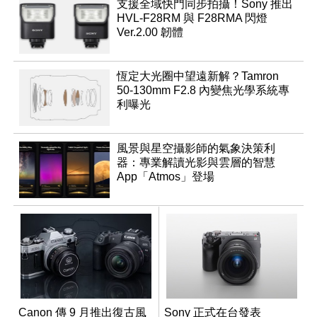
支援全域快門同步拍攝！Sony 推出
HVL-F28RM 與 F28RMA 閃燈
Ver.2.00 韌體
恆定大光圈中望遠新解？Tamron
50-130mm F2.8 內變焦光學系統專
利曝光
風景與星空攝影師的氣象決策利
器：專業解讀光影與雲層的智慧
App「Atmos」登場
Canon 傳 9 月推出復古風
Sony 正式在台發表