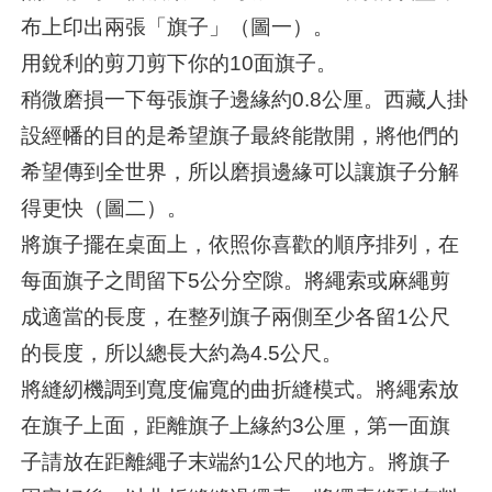
布上印出兩張「旗子」（圖一）。
用銳利的剪刀剪下你的10面旗子。
稍微磨損一下每張旗子邊緣約0.8公厘。西藏人掛
設經幡的目的是希望旗子最終能散開，將他們的
希望傳到全世界，所以磨損邊緣可以讓旗子分解
得更快（圖二）。
將旗子擺在桌面上，依照你喜歡的順序排列，在
每面旗子之間留下5公分空隙。將繩索或麻繩剪
成適當的長度，在整列旗子兩側至少各留1公尺
的長度，所以總長大約為4.5公尺。
將縫紉機調到寬度偏寬的曲折縫模式。將繩索放
在旗子上面，距離旗子上緣約3公厘，第一面旗
子請放在距離繩子末端約1公尺的地方。將旗子