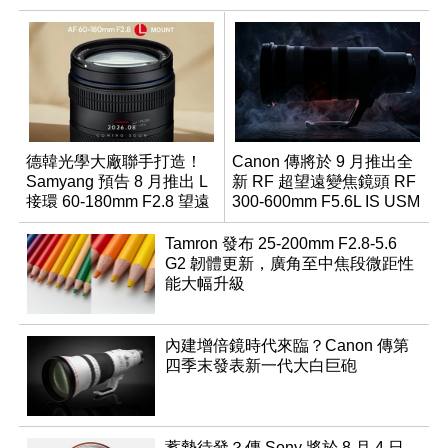
德韓光學大廠聯手打造！
Canon 傳將於 9 月推出全
Samyang 預告 8 月推出 L
新 RF 超望遠變焦鏡頭 RF
接環 60-180mm F2.8 望遠
300-600mm F5.6L IS USM
變焦鏡
Tamron 發布 25-200mm F2.8-5.6
G2 韌體更新，廣角至中焦段微距性
能大幅升級
內建增倍鏡時代來臨？Canon 傳第
四季末發表新一代大白巨砲
蓄勢待發？傳 Sony 將於 8 月 4 日