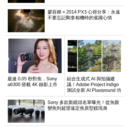
廖容嬋 × 2014 PX3 心得分享：永遠
不要忘記剛拿相機時的雀躍心情
最速 0.05 秒對焦，Sony
結合生成式 AI 與拍攝建
a6300 搭載 4K 錄影上市
議！Adobe Project Indigo
測試全新 AI Playground 功
能
Sony 多款新鏡頭名單曝光！從魚眼
變焦到超望遠定焦原型鏡現身