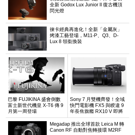
全新 Godox Lux Junior II 復古機頂
閃光燈
徠卡經典再進化！全新「金屬灰」
烤漆工藝登場，M11-P、Q3、D-
Lux 8 領銜換裝
巴黎 FUJIKINA 盛會倒數
Sony 7 月雙機齊發！全域
富士新世代機皇 X-T6 傳 9
快門電影機 FX5 與睽違 9
月第一周登場
年長焦旗艦 RX10 V 即將
登場
Megadap 推出全球首款 Leica M 轉
Canon RF 自動對焦轉接環 M2RF