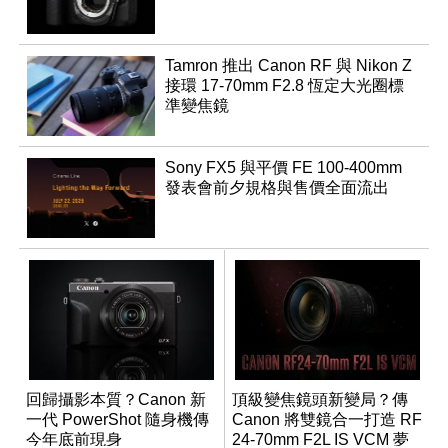
Tamron 推出 Canon RF 與 Nikon Z
接環 17-70mm F2.8 恆定大光圈標
準變焦鏡
Sony FX5 與平價 FE 100-400mm
發表會前夕規格與售價全面流出
回歸攝影本質？Canon 新
頂級變焦鏡頭新變局？傳
一代 PowerShot 隨身機傳
Canon 將雙鏡合一打造 RF
今年底前現身
24-70mm F2L IS VCM 夢