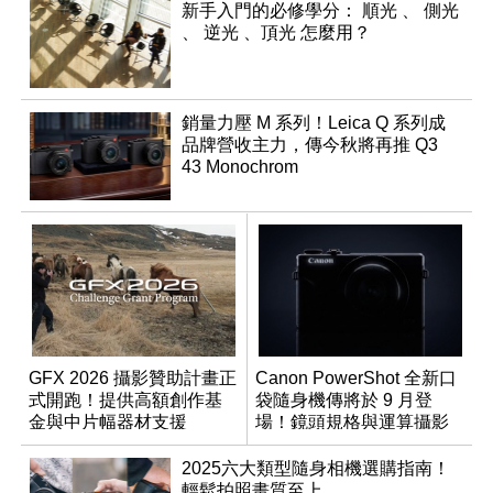
新手入門的必修學分： 順光 、 側光
、 逆光 、頂光 怎麼用？
銷量力壓 M 系列！Leica Q 系列成
品牌營收主力，傳今秋將再推 Q3
43 Monochrom
GFX 2026 攝影贊助計畫正
Canon PowerShot 全新口
式開跑！提供高額創作基
袋隨身機傳將於 9 月登
金與中片幅器材支援
場！鏡頭規格與運算攝影
升級成為焦點
2025六大類型隨身相機選購指南！
輕鬆拍照畫質至上