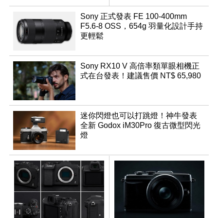
幻規格
Sony 正式發表 FE 100-400mm
F5.6-8 OSS，654g 羽量化設計手持
更輕鬆
Sony RX10 V 高倍率類單眼相機正
式在台發表！建議售價 NT$ 65,980
迷你閃燈也可以打跳燈！神牛發表
全新 Godox iM30Pro 復古微型閃光
燈