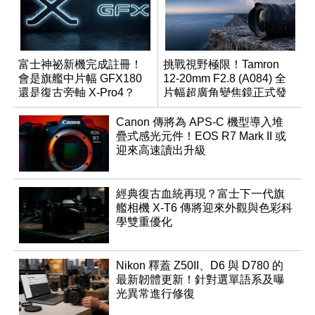
富士神祕新機完成註冊！
挑戰視野極限！Tamron
會是旗艦中片幅 GFX180
12-20mm F2.8 (A084) 全
還是復古旁軸 X-Pro4？
片幅超廣角變焦鏡正式發
表
Canon 傳將為 APS-C 機型導入堆
疊式感光元件！EOS R7 Mark II 或
迎來高速讀出升級
經典復古血統再現？富士下一代旗
艦相機 X-T6 傳將迎來外觀與色彩科
學雙重優化
Nikon 釋蓋 Z50II、D6 與 D780 的
最新韌體更新！針對選單語系及曝
光異常進行修復