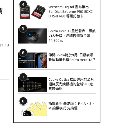
4
Western Digital 宣布推出
情
SanDisk Extreme PRO SDXC
UHS-II V60 等級記憶卡
5
GoPro Hero 12重磅發表！續航
力大升級，建議售價新台幣
14,900元
01.18
6
傳聞GoPro將於9月6日發表最
新運動攝影機GoPro Hero 12？
7
Cooke Optics推出適用於全片
幅無反光鏡相機的全新SP3定
焦鏡頭組
8
攝影新手 基礎班： P、A、S、
M 拍攝模式 先搞懂