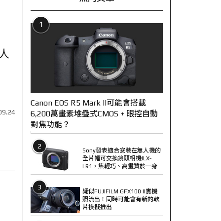
1
大人
Canon EOS R5 Mark II可能會搭載
09.24
6,200萬畫素堆疊式CMOS + 眼控自動
對焦功能？
2
Sony發表適合安裝在無人機的
全片幅可交換鏡頭相機ILX-
LR1，集輕巧、高畫質於一身
3
疑似FUJIFILM GFX100 II實機
照流出！同時可能會有新的軟
片模擬推出