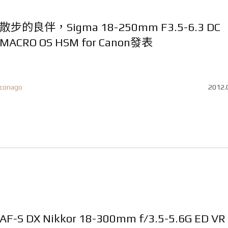
散步的良伴，Sigma 18-250mm F3.5-6.3 DC
MACRO OS HSM for Canon發表
conago
2012.
AF-S DX Nikkor 18-300mm f/3.5-5.6G ED V