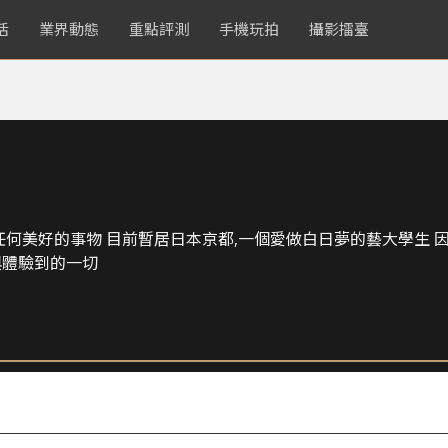
活
業界動態
重點評測
手機玩拍
攝影擂臺
歡任何美好的事物 目前暫居日本京都,一個愛做白日夢的藝大學生 
與體驗到的一切