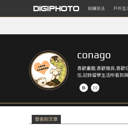
拍攝技法
戶外生
conago
喜歡畫圖,喜歡雜貨,喜
伍,記錄留學生活所看到
發表的文章