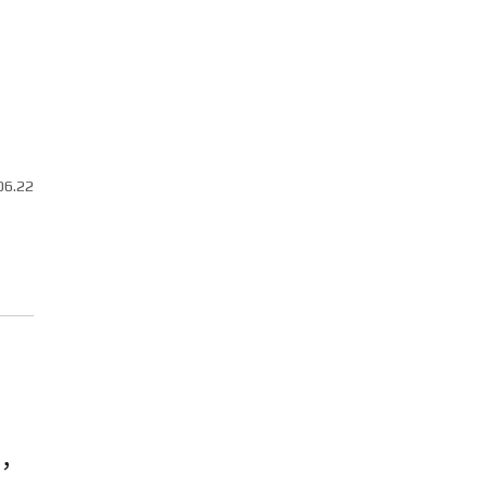
06.22
R，