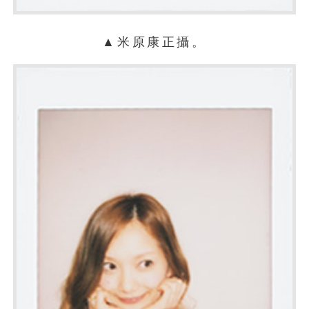
▲米原康正攝。