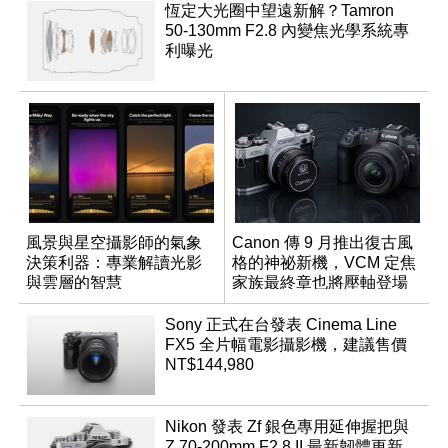
恆定大光圈中望遠新解？Tamron
50-130mm F2.8 內變焦光學系統專
利曝光
風景與星空攝影師的氣象
Canon 傳 9 月推出復古風
決策利器：專業解讀光影
格的神祕新機，VCM 定焦
與雲層的智慧
家族最終章也將壓軸登場
App「Atmos」登場
Sony 正式在台發表 Cinema Line
FX5 全片幅電影攝影機，建議售價
NT$144,980
Nikon 發表 Zf 銀色專用延伸握把與
Z 70-200mm F2.8 II 最新韌體更新