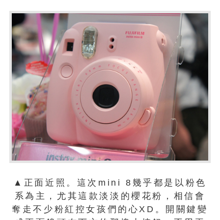
▲正面近照。這次mini 8幾乎都是以粉色
系為主，尤其這款淡淡的櫻花粉，相信會
奪走不少粉紅控女孩們的心XD。開關鍵變