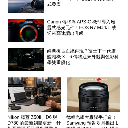
式發表
Canon 傳將為 APS-C 機型導入堆
疊式感光元件！EOS R7 Mark II 或
迎來高速讀出升級
經典復古血統再現？富士下一代旗
艦相機 X-T6 傳將迎來外觀與色彩科
學雙重優化
Nikon 釋蓋 Z50II、D6 與
德韓光學大廠聯手打造！
D780 的最新韌體更新！針
Samyang 預告 8 月推出 L