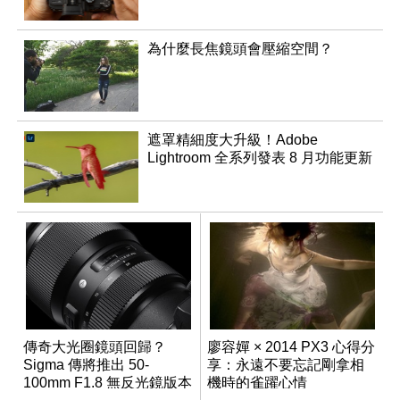
為什麼長焦鏡頭會壓縮空間？
遮罩精細度大升級！Adobe
Lightroom 全系列發表 8 月功能更新
傳奇大光圈鏡頭回歸？
廖容嬋 × 2014 PX3 心得分
Sigma 傳將推出 50-
享：永遠不要忘記剛拿相
100mm F1.8 無反光鏡版本
機時的雀躍心情