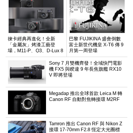
徠卡經典再進化！全新
巴黎 FUJIKINA 盛會倒數
「金屬灰」烤漆工藝登
富士新世代機皇 X-T6 傳 9
場，M11-P、Q3、D-Lux 8
月第一周登場
領銜換裝
Sony 7 月雙機齊發！全域快門電影
機 FX5 與睽違 9 年長焦旗艦 RX10
V 即將登場
Megadap 推出全球首款 Leica M 轉
Canon RF 自動對焦轉接環 M2RF
Tamron 推出 Canon RF 與 Nikon Z
接環 17-70mm F2.8 恆定大光圈標