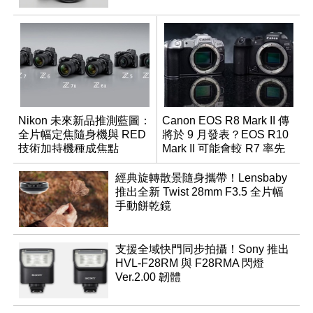
Nikon 未來新品推測藍圖：
Canon EOS R8 Mark II 傳
全片幅定焦隨身機與 RED
將於 9 月發表？EOS R10
技術加持機種成焦點
Mark II 可能會較 R7 率先
推出
經典旋轉散景隨身攜帶！Lensbaby
推出全新 Twist 28mm F3.5 全片幅
手動餅乾鏡
支援全域快門同步拍攝！Sony 推出
HVL-F28RM 與 F28RMA 閃燈
Ver.2.00 韌體