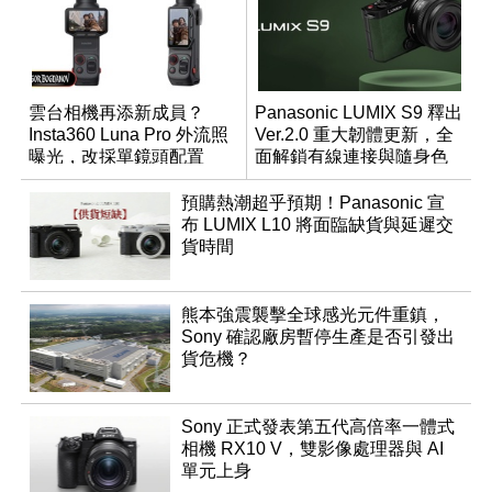
雲台相機再添新成員？
Panasonic LUMIX S9 釋出
Insta360 Luna Pro 外流照
Ver.2.0 重大韌體更新，全
曝光，改採單鏡頭配置
面解鎖有線連接與隨身色
調編輯
預購熱潮超乎預期！Panasonic 宣
布 LUMIX L10 將面臨缺貨與延遲交
貨時間
熊本強震襲擊全球感光元件重鎮，
Sony 確認廠房暫停生產是否引發出
貨危機？
Sony 正式發表第五代高倍率一體式
相機 RX10 V，雙影像處理器與 AI
單元上身