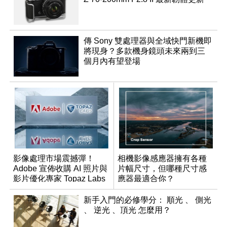
傳 Sony 雙處理器與全域快門新機即
將現身？多款機身鏡頭未來兩到三
個月內有望登場
影像處理市場震撼彈！
相機影像感應器擁有各種
Adobe 宣佈收購 AI 照片與
片幅尺寸，但哪種尺寸感
影片優化專家 Topaz Labs
應器最適合你？
新手入門的必修學分： 順光 、 側光
、 逆光 、頂光 怎麼用？