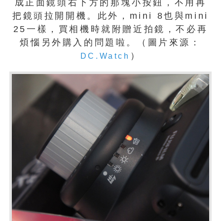
成正面鏡頭右下方的那塊小按鈕，不用再
把鏡頭拉開開機。此外，mini 8也與mini
25一樣，買相機時就附贈近拍鏡，不必再
煩惱另外購入的問題啦。（圖片來源：
）
DC.Watch