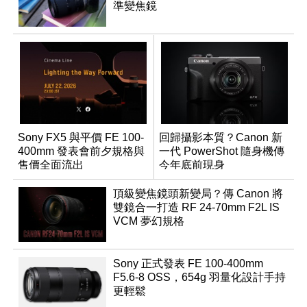
準變焦鏡
Sony FX5 與平價 FE 100-
回歸攝影本質？Canon 新
400mm 發表會前夕規格與
一代 PowerShot 隨身機傳
售價全面流出
今年底前現身
頂級變焦鏡頭新變局？傳 Canon 將
雙鏡合一打造 RF 24-70mm F2L IS
VCM 夢幻規格
Sony 正式發表 FE 100-400mm
F5.6-8 OSS，654g 羽量化設計手持
更輕鬆