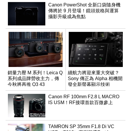
Canon PowerShot 全新口袋隨身機
傳將於 9 月登場！鏡頭規格與運算
攝影升級成為焦點
銷量力壓 M 系列！Leica Q
續航力將迎來重大突破？
系列成品牌營收主力，傳
Sony 傳正為 Alpha 相機開
今秋將再推 Q3 43
發全新螢幕顯示技術
Monochrom
Canon RF 100mm F2.8 L MACRO
IS USM！RF接環首款百微參上
TAMRON SP 35mm F1.8 Di VC