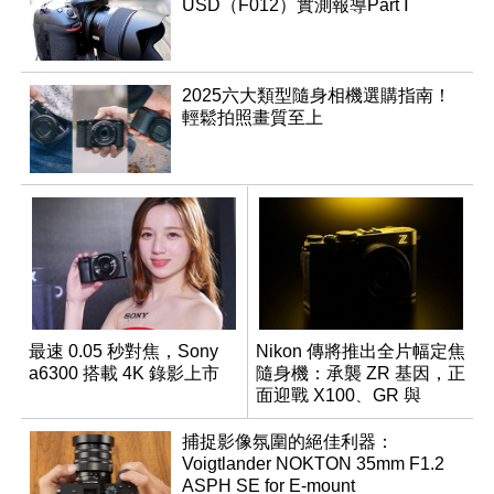
USD（F012）實測報導Part Ⅰ
2025六大類型隨身相機選購指南！
輕鬆拍照畫質至上
最速 0.05 秒對焦，Sony
Nikon 傳將推出全片幅定焦
a6300 搭載 4K 錄影上市
隨身機：承襲 ZR 基因，正
面迎戰 X100、GR 與
RX1R 系列
捕捉影像氛圍的絕佳利器：
Voigtlander NOKTON 35mm F1.2
ASPH SE for E-mount