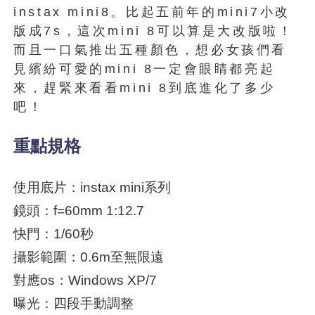
instax mini8。比起五前年的mini7小改
版成7s，這次mini 8可以算是大改版啦！
而且一口氣推出五種顏色，想必女孩們看
見繽紛可愛的mini 8一定會眼睛都亮起
來，趕緊來看看mini 8到底進化了多少
吧！
重點規格
使用底片：instax mini系列
鏡頭：f=60mm 1:12.7
快門：1/60秒
攝影範圍：0.6m至無限遠
對應os：Windows XP/7
曝光：四段手動調整