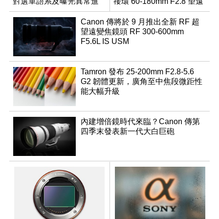
對選單語系及曝光異常進
接環 60-180mm F2.8 望遠
行修復
變焦鏡
Canon 傳將於 9 月推出全新 RF 超
望遠變焦鏡頭 RF 300-600mm
F5.6L IS USM
Tamron 發布 25-200mm F2.8-5.6
G2 韌體更新，廣角至中焦段微距性
能大幅升級
內建增倍鏡時代來臨？Canon 傳第
四季末發表新一代大白巨砲