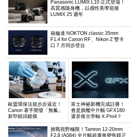
Panasonic LUMIX L10 正式登場！
高質感隨身機，以感性美學迎接
LUMIX 25 週年
福倫達 NOKTON classic 35mm
F1.4 for Canon RF、Nikon Z 雙卡
口 7 月同步登台
歐盟環保法規步步逼近！
富士神祕新機完成註冊！
Canon 著手開發「無氟」
會是旗艦中片幅 GFX180
新型鏡頭鍍膜
還是復古旁軸 X-Pro4？
挑戰視野極限！Tamron 12-20mm
F2.8 (A084) 全片幅超廣角變焦鏡正