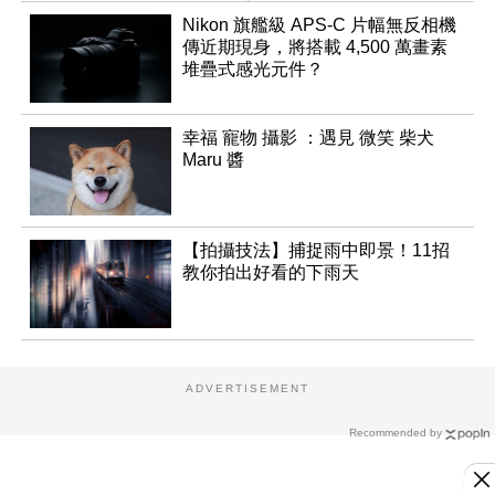
Nikon 旗艦級 APS-C 片幅無反相機
傳近期現身，將搭載 4,500 萬畫素
堆疊式感光元件？
幸福 寵物 攝影 ：遇見 微笑 柴犬
Maru 醬
【拍攝技法】捕捉雨中即景！11招
教你拍出好看的下雨天
ADVERTISEMENT
Recommended by