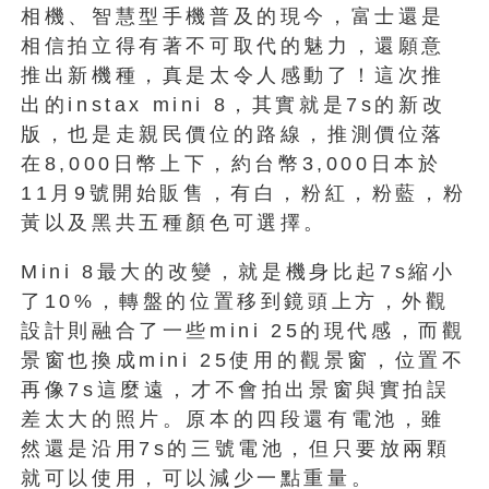
相機、智慧型手機普及的現今，富士還是
相信拍立得有著不可取代的魅力，還願意
推出新機種，真是太令人感動了！這次推
出的instax mini 8，其實就是7s的新改
版，也是走親民價位的路線，推測價位落
在8,000日幣上下，約台幣3,000日本於
11月9號開始販售，有白，粉紅，粉藍，粉
黃以及黑共五種顏色可選擇。
Mini 8最大的改變，就是機身比起7s縮小
了10%，轉盤的位置移到鏡頭上方，外觀
設計則融合了一些mini 25的現代感，而觀
景窗也換成mini 25使用的觀景窗，位置不
再像7s這麼遠，才不會拍出景窗與實拍誤
差太大的照片。原本的四段還有電池，雖
然還是沿用7s的三號電池，但只要放兩顆
就可以使用，可以減少一點重量。