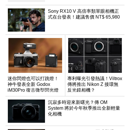
Sony RX10 V 高倍率類單眼相機正
式在台發表！建議售價 NT$ 65,980
迷你閃燈也可以打跳燈！
專利曝光引發熱議！Viltrox
神牛發表全新 Godox
傳將推出 Nikon Z 接環無
iM30Pro 復古微型閃光燈
反光鏡相機？
沉寂多時迎來新曙光？傳 OM
System 將於今年秋季推出全新輕量
化相機