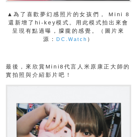
▲為了喜歡夢幻感照片的女孩們， Mini 8
還新增了hi-key模式。用此模式拍出來會
呈現有點過曝，朦朧的感覺。（圖片來
源：
）
DC.Watch
最後，來欣賞Mini8代言人米原康正大師的
實拍照與介紹影片吧！