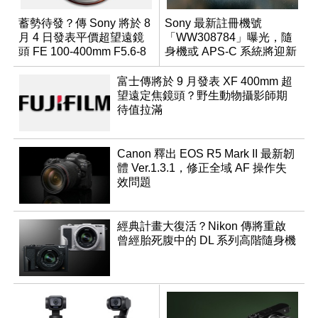
蓄勢待發？傳 Sony 將於 8
Sony 最新註冊機號
月 4 日發表平價超望遠鏡
「WW308784」曝光，隨
頭 FE 100-400mm F5.6-8
身機或 APS-C 系統將迎新
成員？
富士傳將於 9 月發表 XF 400mm 超
望遠定焦鏡頭？野生動物攝影師期
待值拉滿
Canon 釋出 EOS R5 Mark II 最新韌
體 Ver.1.3.1，修正全域 AF 操作失
效問題
經典計畫大復活？Nikon 傳將重啟
曾經胎死腹中的 DL 系列高階隨身機