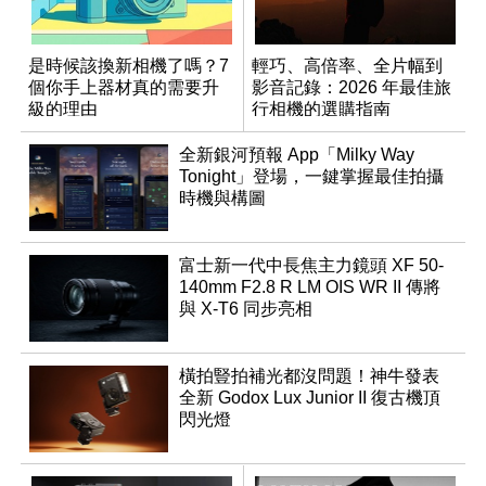
是時候該換新相機了嗎？7
輕巧、高倍率、全片幅到
個你手上器材真的需要升
影音記錄：2026 年最佳旅
級的理由
行相機的選購指南
全新銀河預報 App「Milky Way
Tonight」登場，一鍵掌握最佳拍攝
時機與構圖
富士新一代中長焦主力鏡頭 XF 50-
140mm F2.8 R LM OIS WR II 傳將
與 X-T6 同步亮相
橫拍豎拍補光都沒問題！神牛發表
全新 Godox Lux Junior II 復古機頂
閃光燈