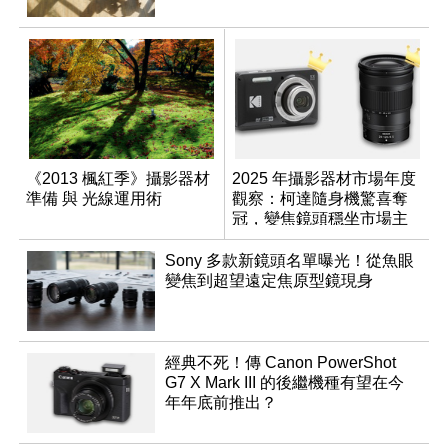
《2013 楓紅季》攝影器材
2025 年攝影器材市場年度
準備 與 光線運用術
觀察：柯達隨身機驚喜奪
冠，變焦鏡頭穩坐市場主
流
Sony 多款新鏡頭名單曝光！從魚眼
變焦到超望遠定焦原型鏡現身
經典不死！傳 Canon PowerShot
G7 X Mark III 的後繼機種有望在今
年年底前推出？