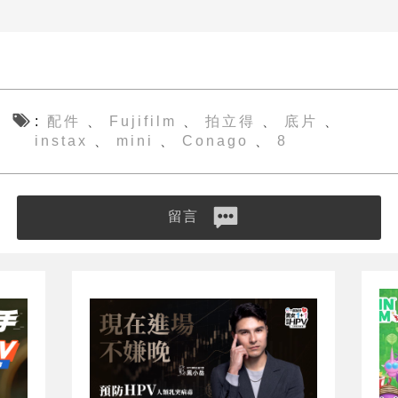
配件
Fujifilm
拍立得
底片
、
、
、
、
instax
mini
Conago
8
、
、
、
留言