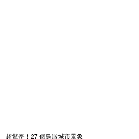
超驚奇！27 個鳥瞰城市景象