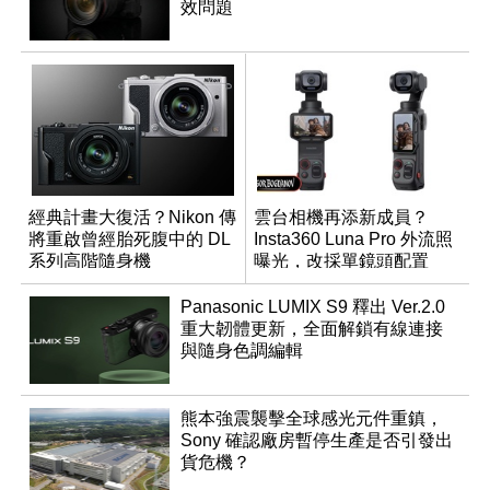
效問題
經典計畫大復活？Nikon 傳
雲台相機再添新成員？
將重啟曾經胎死腹中的 DL
Insta360 Luna Pro 外流照
系列高階隨身機
曝光，改採單鏡頭配置
Panasonic LUMIX S9 釋出 Ver.2.0
重大韌體更新，全面解鎖有線連接
與隨身色調編輯
熊本強震襲擊全球感光元件重鎮，
Sony 確認廠房暫停生產是否引發出
貨危機？