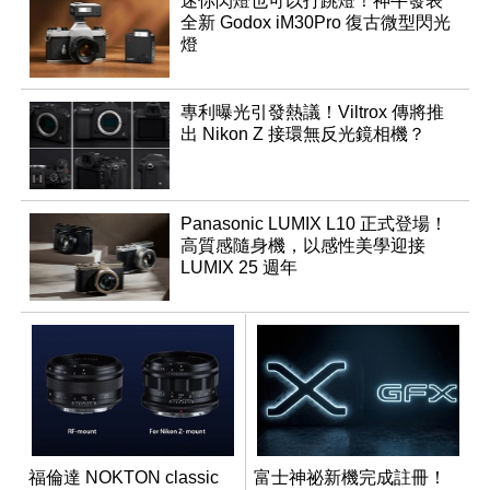
迷你閃燈也可以打跳燈！神牛發表
全新 Godox iM30Pro 復古微型閃光
燈
專利曝光引發熱議！Viltrox 傳將推
出 Nikon Z 接環無反光鏡相機？
Panasonic LUMIX L10 正式登場！
高質感隨身機，以感性美學迎接
LUMIX 25 週年
福倫達 NOKTON classic
富士神祕新機完成註冊！