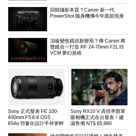
回歸攝影本質？Canon 新一代
PowerShot 隨身機傳今年底前現身
頂級變焦鏡頭新變局？傳 Canon 將
雙鏡合一打造 RF 24-70mm F2L IS
VCM 夢幻規格
Sony 正式發表 FE 100-
Sony RX10 V 高倍率類單
400mm F5.6-8 OSS，
眼相機正式在台發表！建
654g 羽量化設計手持更輕
議售價 NT$ 65,980
鬆