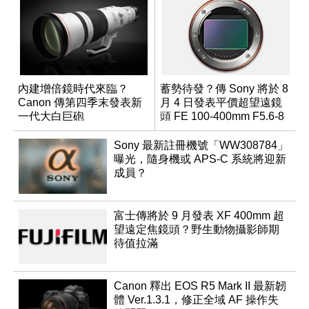
內建增倍鏡時代來臨？
蓄勢待發？傳 Sony 將於 8
Canon 傳第四季末發表新
月 4 日發表平價超望遠鏡
一代大白巨砲
頭 FE 100-400mm F5.6-8
Sony 最新註冊機號「WW308784」
曝光，隨身機或 APS-C 系統將迎新
成員？
富士傳將於 9 月發表 XF 400mm 超
望遠定焦鏡頭？野生動物攝影師期
待值拉滿
Canon 釋出 EOS R5 Mark II 最新韌
體 Ver.1.3.1，修正全域 AF 操作失