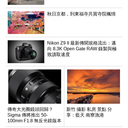
秋日京都，到東福寺共賞寺院楓情
Nikon Z9 II 最新傳聞規格流出：邁
向 8.3K Open Gate RAW 錄製與極
致讀取速度
傳奇大光圈鏡頭回歸？
新竹 攝影 私房 景點 分
Sigma 傳將推出 50-
享：藍天 南寮漁港
100mm F1.8 無反光鏡版本