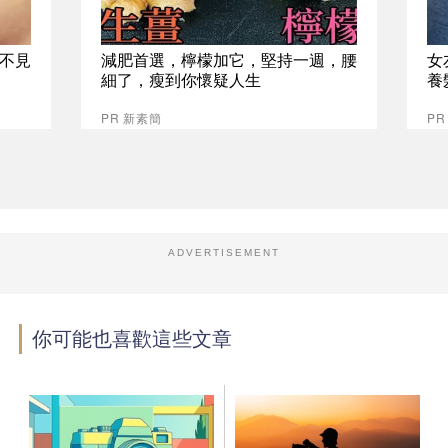
不見
減肥首選，檸檬加它，堅持一週，腰
女
細了，瘦到你懷疑人生
養
PR 新素簡
P
ADVERTISEMENT
你可能也喜歡這些文章