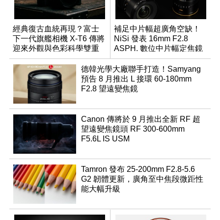
經典復古血統再現？富士
補足中片幅超廣角空缺！
下一代旗艦相機 X-T6 傳將
NiSi 發表 16mm F2.8
迎來外觀與色彩科學雙重
ASPH. 數位中片幅定焦鏡
優化
德韓光學大廠聯手打造！Samyang
預告 8 月推出 L 接環 60-180mm
F2.8 望遠變焦鏡
Canon 傳將於 9 月推出全新 RF 超
望遠變焦鏡頭 RF 300-600mm
F5.6L IS USM
Tamron 發布 25-200mm F2.8-5.6
G2 韌體更新，廣角至中焦段微距性
能大幅升級