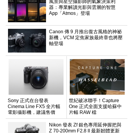
風景與星空攝影師的氣象決策利
器：專業解讀光影與雲層的智慧
App「Atmos」登場
Canon 傳 9 月推出復古風格的神祕
新機，VCM 定焦家族最終章也將壓
軸登場
Sony 正式在台發表
世紀破冰聯手！Capture
Cinema Line FX5 全片幅
One 正式全面支援哈蘇中
電影攝影機，建議售價
片幅 RAW 檔
NT$144,980
Nikon 發表 Zf 銀色專用延伸握把與
Z 70-200mm F2.8 II 最新韌體更新