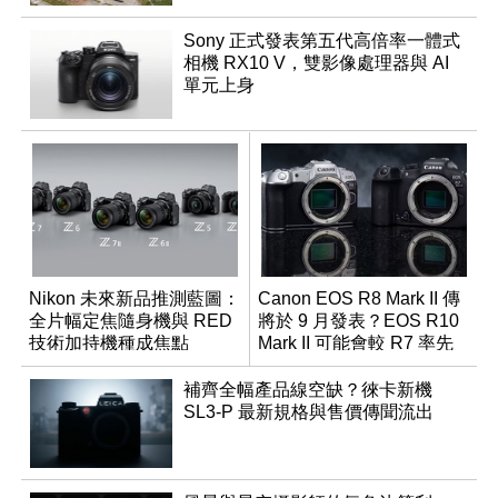
Sony 正式發表第五代高倍率一體式
相機 RX10 V，雙影像處理器與 AI
單元上身
Nikon 未來新品推測藍圖：
Canon EOS R8 Mark II 傳
全片幅定焦隨身機與 RED
將於 9 月發表？EOS R10
技術加持機種成焦點
Mark II 可能會較 R7 率先
推出
補齊全幅產品線空缺？徠卡新機
SL3-P 最新規格與售價傳聞流出