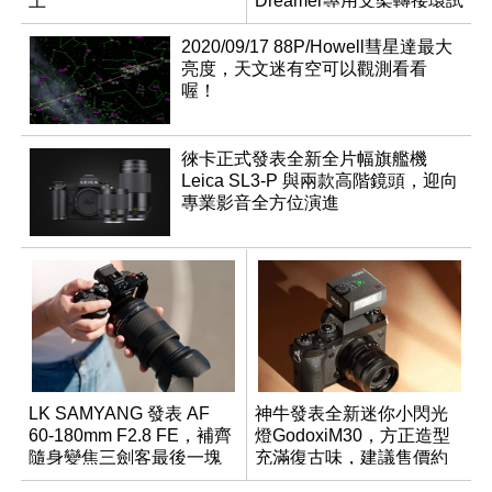
上
Dreamer專用支架轉接環試
用報告
2020/09/17 88P/Howell彗星達最大
亮度，天文迷有空可以觀測看看
喔！
徠卡正式發表全新全片幅旗艦機
Leica SL3-P 與兩款高階鏡頭，迎向
專業影音全方位演進
LK SAMYANG 發表 AF
神牛發表全新迷你小閃光
60-180mm F2.8 FE，補齊
燈GodoxiM30，方正造型
隨身變焦三劍客最後一塊
充滿復古味，建議售價約
拼圖
NT$1,200