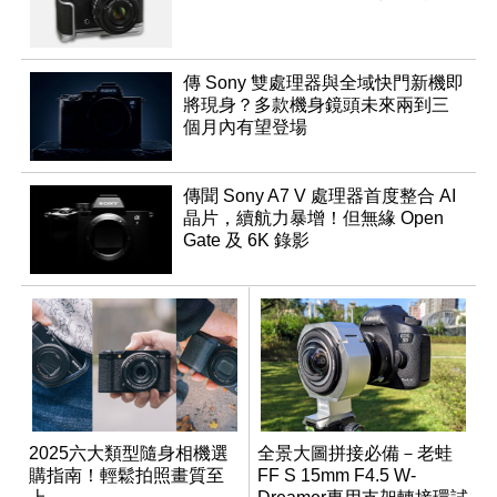
傳 Sony 雙處理器與全域快門新機即
將現身？多款機身鏡頭未來兩到三
個月內有望登場
傳聞 Sony A7 V 處理器首度整合 AI
晶片，續航力暴增！但無緣 Open
Gate 及 6K 錄影
2025六大類型隨身相機選
全景大圖拼接必備－老蛙
購指南！輕鬆拍照畫質至
FF S 15mm F4.5 W-