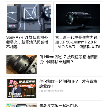
Sony A7R VI 疑似真機外
富士新一代中長焦主力鏡
觀曝光，新電池恐與舊機
頭 XF 50-140mm F2.8 R
不相容
LM OIS WR II 傳將與 X-T6
同步亮相
傳 Nikon 部份 Z 接環鏡頭產地悄悄
從中國轉移至越南？
伴侶和妳一起預防HPV，才有資格
說愛妳！
PR（台灣癌症基金會）
帶著皮克敏一起出門吧