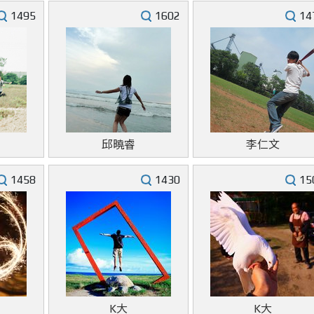
1495
1602
14
邱曉睿
李仁文
1458
1430
15
K大
K大