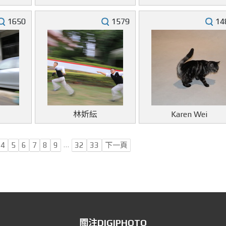
1650
1579
14
林妡紜
Karen Wei
…
4
5
6
7
8
9
32
33
下一頁
關注DIGIPHOTO