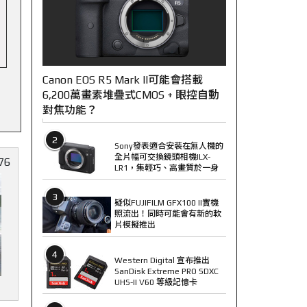
Canon EOS R5 Mark II可能會搭載
6,200萬畫素堆疊式CMOS + 眼控自動
對焦功能？
2
Sony發表適合安裝在無人機的
全片幅可交換鏡頭相機ILX-
76
LR1，集輕巧、高畫質於一身
3
疑似FUJIFILM GFX100 II實機
照流出！同時可能會有新的軟
片模擬推出
4
Western Digital 宣布推出
SanDisk Extreme PRO SDXC
UHS-II V60 等級記憶卡