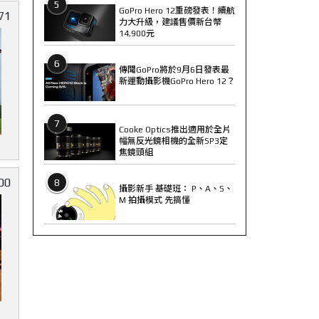
5
GoPro Hero 12重磅發表！續航
71
力大升級，建議售價新台幣
14,900元
6
傳聞GoPro將於9月6日發表最
新運動攝影機GoPro Hero 12？
7
Cooke Optics推出適用於全片
幅無反光鏡相機的全新SP3定
焦鏡頭組
00
8
攝影新手 基礎班： P、A、S、
M 拍攝模式 先搞懂