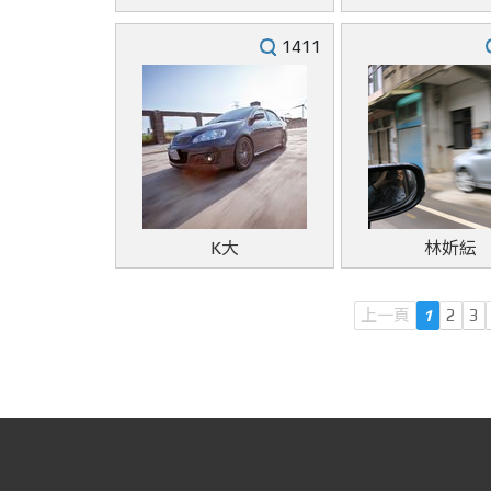
1411
K大
林妡紜
上一頁
1
2
3