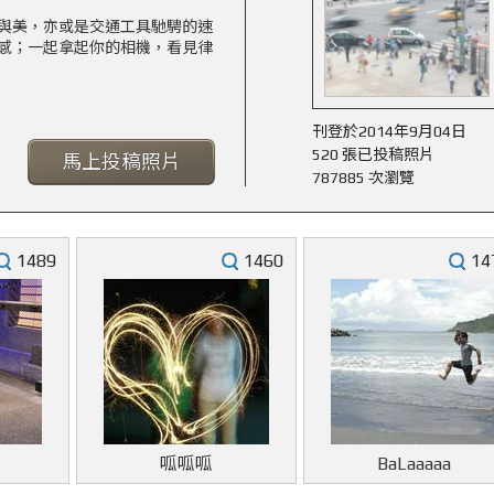
與美，亦或是交通工具馳騁的速
感；一起拿起你的相機，看見律
刊登於2014年9月04日
520 張已投稿照片
馬上投稿照片
787885 次瀏覽
1489
1460
14
呱呱呱
BaLaaaaa