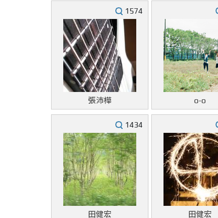
1574
張沛樺
o-o
1434
田健宏
田健宏