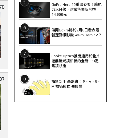
5
GoPro Hero 12重磅發表！續航
78
力大升級，建議售價新台幣
14,900元
6
傳聞GoPro將於9月6日發表最
新運動攝影機GoPro Hero 12？
7
Cooke Optics推出適用於全片
幅無反光鏡相機的全新SP3定
焦鏡頭組
07
8
攝影新手 基礎班： P、A、S、
M 拍攝模式 先搞懂