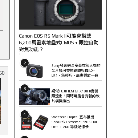
Canon EOS R5 Mark II可能會搭載
6,200萬畫素堆疊式CMOS + 眼控自動
對焦功能？
2
Sony發表適合安裝在無人機的
全片幅可交換鏡頭相機ILX-
60
LR1，集輕巧、高畫質於一身
3
疑似FUJIFILM GFX100 II實機
照流出！同時可能會有新的軟
片模擬推出
4
Western Digital 宣布推出
SanDisk Extreme PRO SDXC
UHS-II V60 等級記憶卡