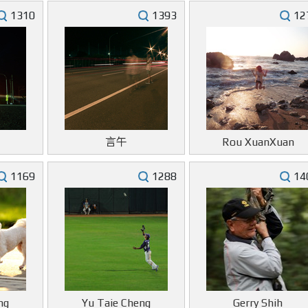
1310
1393
12
言午
Rou XuanXuan
1169
1288
14
ng
Yu Taie Cheng
Gerry Shih