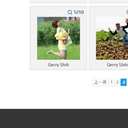
1259
Gerry Shih
Gerry Shih
上一頁
1
2
3