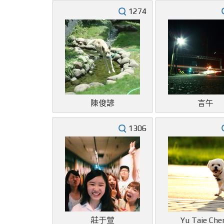
1274
陳俊諺
言午
1306
莊于萱
Yu Taie Che