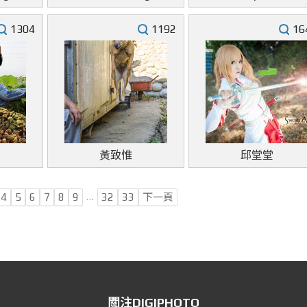
1304
1192
16
黃致惟
邱堂堂
…
4
5
6
7
8
9
32
33
下一頁
關注DIGIPHOTO