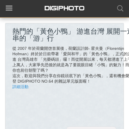
熱門的「黃色小鴨」 游進台灣 展開一
串的「游」行
從 2007 年於荷蘭開啓首展後，荷蘭設計師- 霍夫曼（Florentijn
Hofman）終於於日前帶著「愛與和平」的「黃色小鴨」，正式的
進 台灣高雄市 「光榮碼頭」囉！而從開展以來，每天都湧進了上
上萬人，大家爭先恐後的就是為了要親眼目睹「小鴨」的魅力！
你也前往朝聖了嗎？
這次，歡迎與我們分享在你鏡頭底下的「黃色小鴨」，還有機會
登 DIGIPHOTO NO.64 的雜誌單元版面喔！
詳細活動