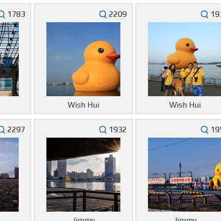
1783
2209
19
Wish Hui
Wish Hui
2297
1932
19
Jimmy
Jimmy