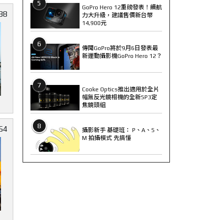
5
GoPro Hero 12重磅發表！續航
38
力大升級，建議售價新台幣
14,900元
6
傳聞GoPro將於9月6日發表最
新運動攝影機GoPro Hero 12？
7
Cooke Optics推出適用於全片
幅無反光鏡相機的全新SP3定
焦鏡頭組
8
54
攝影新手 基礎班： P、A、S、
M 拍攝模式 先搞懂