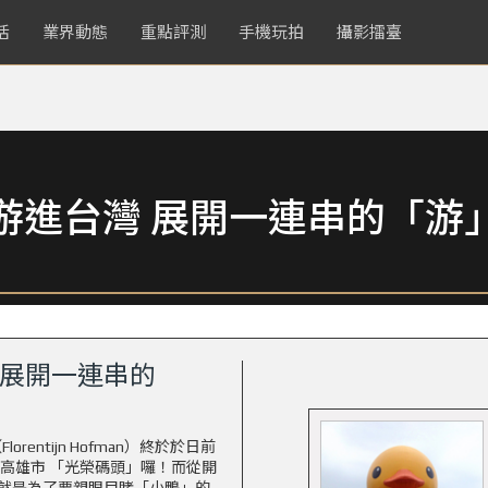
活
業界動態
重點評測
手機玩拍
攝影擂臺
游進台灣 展開一連串的「游
 展開一連串的
rentijn Hofman）終於於日前
高雄市 「光榮碼頭」囉！而從開