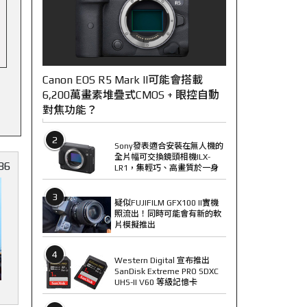
Canon EOS R5 Mark II可能會搭載
6,200萬畫素堆疊式CMOS + 眼控自動
對焦功能？
2
Sony發表適合安裝在無人機的
全片幅可交換鏡頭相機ILX-
86
LR1，集輕巧、高畫質於一身
3
疑似FUJIFILM GFX100 II實機
照流出！同時可能會有新的軟
片模擬推出
4
Western Digital 宣布推出
SanDisk Extreme PRO SDXC
UHS-II V60 等級記憶卡