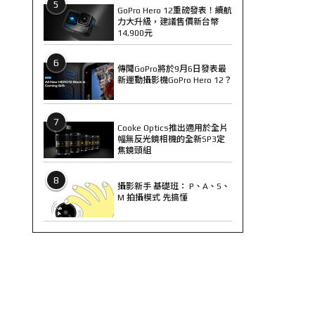
5
GoPro Hero 12重磅發表！續航
力大升級，建議售價新台幣
14,900元
6
傳聞GoPro將於9月6日發表最
新運動攝影機GoPro Hero 12？
7
Cooke Optics推出適用於全片
幅無反光鏡相機的全新SP3定
焦鏡頭組
8
攝影新手 基礎班： P、A、S、
M 拍攝模式 先搞懂