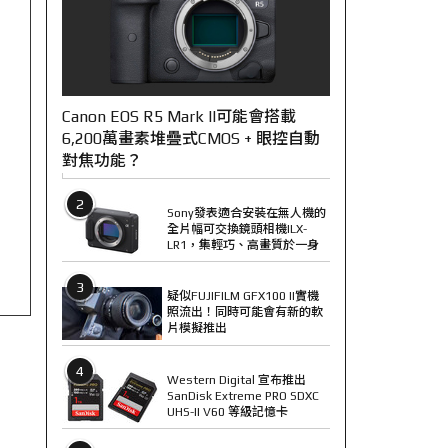
Canon EOS R5 Mark II可能會搭載
6,200萬畫素堆疊式CMOS + 眼控自動
對焦功能？
2
Sony發表適合安裝在無人機的
全片幅可交換鏡頭相機ILX-
LR1，集輕巧、高畫質於一身
3
疑似FUJIFILM GFX100 II實機
照流出！同時可能會有新的軟
片模擬推出
4
Western Digital 宣布推出
SanDisk Extreme PRO SDXC
UHS-II V60 等級記憶卡