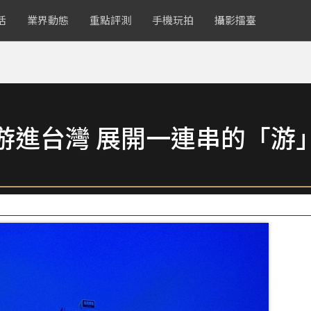
活
業界動態
重點評測
手機玩拍
攝影擂臺
游進台灣 展開一連串的「游