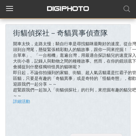
街貓偵探社－奇貓異事偵查隊
開車太快，走路太慢；騎自行車是尋找貓咪最剛好的速度。從台
頭到台灣尾，懸疑緊張精彩動人的貓故事，跟你一同來挖掘！「
台單車」、「一台相機」逛遍台灣，用最適合探訪貓兒的速度深
大街小巷，記錄人與動物之間的種種故事。然而，在你的鏡頭底
會捕捉到什麼樣獨特怪異的貓咪呢？
即日起，不論你拍攝到的家貓、街貓、超人氣店貓還是扛霸子的
區貓，只要是有趣的「奇貓異事」或是奇特的「怪貓奇態」，都
迎跟我們一起分享 ～～
趕緊跟我們一起加入「街貓偵探社」的行列，來挖掘有趣的貓兒
～～
詳細活動