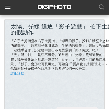
太陽、光線 追逐「影子遊戲」 拍下生
的假動作
「左手大拇指疊在右手大拇指，『蝴蝶的影子』投影在牆壁上恣
的飛舞著。」原來影子化身成為「生動的假動作」。這回，與光
一起攜手合作，設法從中拍出不可思議的「影子傳說」吧！
「光」與「影」，是密不可分。通常經由「光線」照射過後的主
體，幾乎都會反射形成一道道的「影子」，再經過不同的角度取
景，「影子」會形成可長可短、可融合 千變萬化 的創意玩法～～
你還想到什麼樣子的玩法呢？歡迎與我們一起分享。
詳細活動