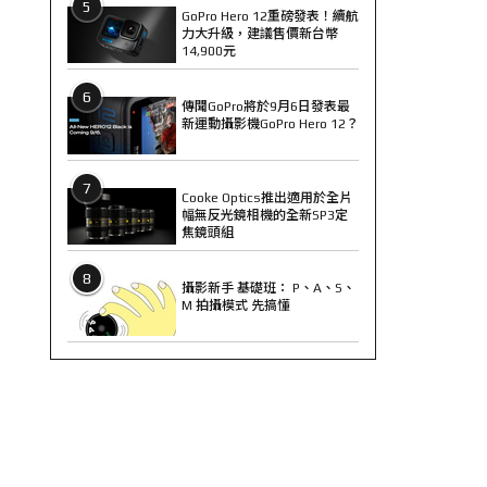
5
GoPro Hero 12重磅發表！續航
力大升級，建議售價新台幣
14,900元
6
傳聞GoPro將於9月6日發表最
新運動攝影機GoPro Hero 12？
7
Cooke Optics推出適用於全片
幅無反光鏡相機的全新SP3定
焦鏡頭組
8
攝影新手 基礎班： P、A、S、
M 拍攝模式 先搞懂