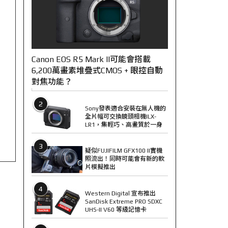
Canon EOS R5 Mark II可能會搭載
6,200萬畫素堆疊式CMOS + 眼控自動
對焦功能？
2
Sony發表適合安裝在無人機的
全片幅可交換鏡頭相機ILX-
LR1，集輕巧、高畫質於一身
3
疑似FUJIFILM GFX100 II實機
照流出！同時可能會有新的軟
片模擬推出
4
Western Digital 宣布推出
SanDisk Extreme PRO SDXC
UHS-II V60 等級記憶卡