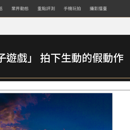
活
業界動態
重點評測
手機玩拍
攝影擂臺
子遊戲」 拍下生動的假動作