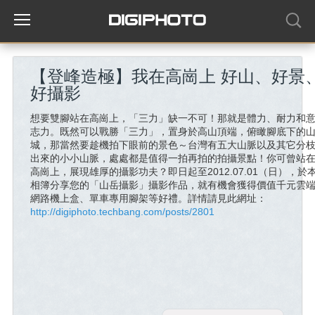
【登峰造極】我在高崗上 好山、好景
好攝影
想要雙腳站在高崗上，「三力」缺一不可！那就是體力、耐力和
志力。既然可以戰勝「三力」，置身於高山頂端，俯瞰腳底下的
城，那當然要趁機拍下眼前的景色～台灣有五大山脈以及其它分
出來的小小山脈，處處都是值得一拍再拍的拍攝景點！你可曾站
高崗上，展現雄厚的攝影功夫？即日起至2012.07.01（日），於
相簿分享您的「山岳攝影」攝影作品，就有機會獲得價值千元雲
網路機上盒、單車專用腳架等好禮。詳情請見此網址：
http://digiphoto.techbang.com/posts/2801