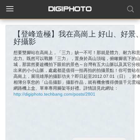
【登峰造極】我在高崗上 好山、好景
好攝影
想要雙腳站在高崗上，「三力」缺一不可！那就是體力、耐力和
志力。既然可以戰勝「三力」，置身於高山頂端，俯瞰腳底下的
城，那當然要趁機拍下眼前的景色～台灣有五大山脈以及其它分
出來的小小山脈，處處都是值得一拍再拍的拍攝景點！你可曾站
高崗上，展現雄厚的攝影功夫？即日起至2012.07.01（日），於
相簿分享您的「山岳攝影」攝影作品，就有機會獲得價值千元雲
網路機上盒、單車專用腳架等好禮。詳情請見此網址：
http://digiphoto.techbang.com/posts/2801