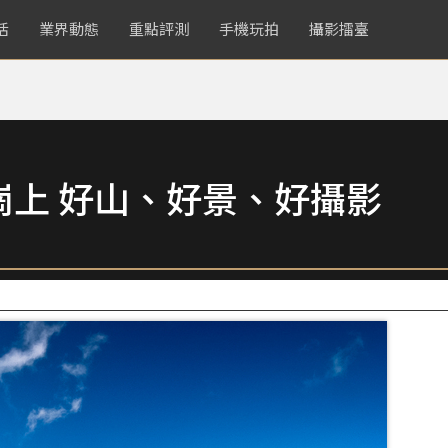
活
業界動態
重點評測
手機玩拍
攝影擂臺
崗上 好山、好景、好攝影