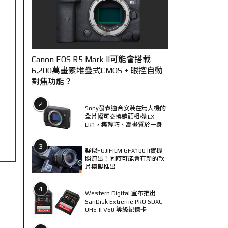
Canon EOS R5 Mark II可能會搭載
6,200萬畫素堆疊式CMOS + 眼控自動
對焦功能？
2
Sony發表適合安裝在無人機的
全片幅可交換鏡頭相機ILX-
LR1，集輕巧、高畫質於一身
3
疑似FUJIFILM GFX100 II實機
照流出！同時可能會有新的軟
片模擬推出
4
Western Digital 宣布推出
SanDisk Extreme PRO SDXC
UHS-II V60 等級記憶卡