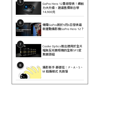
5
GoPro Hero 12重磅發表！續航
力大升級，建議售價新台幣
14,900元
6
傳聞GoPro將於9月6日發表最
新運動攝影機GoPro Hero 12？
7
Cooke Optics推出適用於全片
幅無反光鏡相機的全新SP3定
焦鏡頭組
8
攝影新手 基礎班： P、A、S、
M 拍攝模式 先搞懂