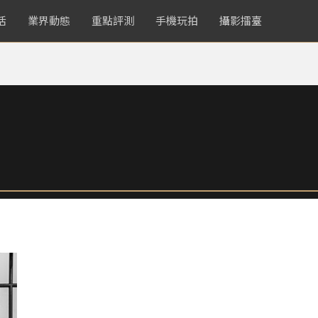
活
業界動態
重點評測
手機玩拍
攝影擂臺