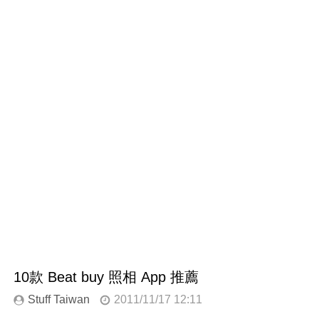
10款 Beat buy 照相 App 推薦
Stuff Taiwan
2011/11/17 12:11