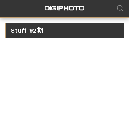
Stuff 92期