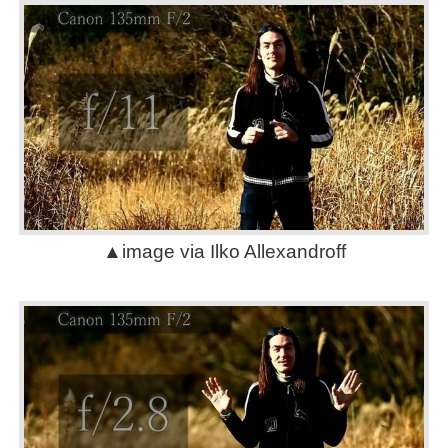
▲image via Ilko Allexandroff