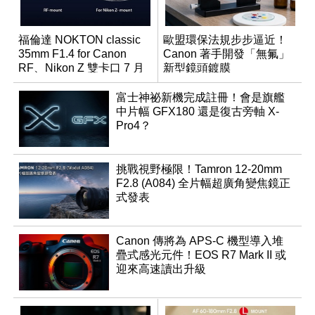
福倫達 NOKTON classic
歐盟環保法規步步逼近！
35mm F1.4 for Canon
Canon 著手開發「無氟」
RF、Nikon Z 雙卡口 7 月
新型鏡頭鍍膜
同步登台
富士神祕新機完成註冊！會是旗艦
中片幅 GFX180 還是復古旁軸 X-
Pro4？
挑戰視野極限！Tamron 12-20mm
F2.8 (A084) 全片幅超廣角變焦鏡正
式發表
Canon 傳將為 APS-C 機型導入堆
疊式感光元件！EOS R7 Mark II 或
迎來高速讀出升級