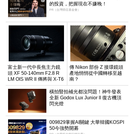
的投資，把握現在不嫌晚！
PR（台灣癌症基金會）
富士新一代中長焦主力鏡
傳 Nikon 部份 Z 接環鏡頭
頭 XF 50-140mm F2.8 R
產地悄悄從中國轉移至越
LM OIS WR II 傳將與 X-T6
南？
同步亮相
橫拍豎拍補光都沒問題！神牛發表
全新 Godox Lux Junior II 復古機頂
閃光燈
009829掌握AI關鍵 大華韓國KOSPI
50今強勢開募