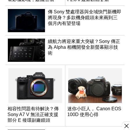
NT$144,980
傳 Sony 雙處理器與全域快門新機即
將現身？多款機身鏡頭未來兩到三
個月內有望登場
續航力將迎來重大突破？Sony 傳正
為 Alpha 相機開發全新螢幕顯示技
術
相容性問題有待解決？傳
迷你小巨人， Canon EOS
Sony A7 V 無法正確支援
100D 使用心得
部分 E 接環副廠鏡頭