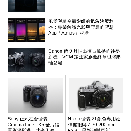
風景與星空攝影師的氣象決策利
器：專業解讀光影與雲層的智慧
App「Atmos」登場
Canon 傳 9 月推出復古風格的神祕
新機，VCM 定焦家族最終章也將壓
軸登場
Sony 正式在台發表
Nikon 發表 Zf 銀色專用延
Cinema Line FX5 全片幅
伸握把與 Z 70-200mm
電影攝影機，建議售價
F2.8 II 最新韌體更新