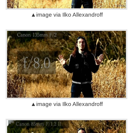
▲image via Ilko Allexandroff
▲image via Ilko Allexandroff