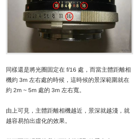
同樣還是將光圈固定在 f/16 處，而當主體距離相
機約 3m 左右處的時候，這時候的景深範圍就在
約 2m ~ 5m 處的 3m 左右寬。
由上可見，主體距離相機越近，景深就越淺，就
越容易拍出虛化的效果。