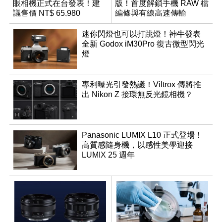
眼相機正式在台發表！建
版！首度解鎖手機 RAW 檔
議售價 NT$ 65,980
編修與有線高速傳輸
迷你閃燈也可以打跳燈！神牛發表
全新 Godox iM30Pro 復古微型閃光
燈
專利曝光引發熱議！Viltrox 傳將推
出 Nikon Z 接環無反光鏡相機？
Panasonic LUMIX L10 正式登場！
高質感隨身機，以感性美學迎接
LUMIX 25 週年