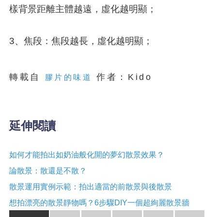
樣背景距離主體越遠，虛化越明顯；
3、焦段：焦段越長，虛化越明顯；
轉載自
作者：Kido
膠片的味道
延伸閱讀
如何才能拍出如奶油般化開的夢幻散景效果？
論散景：散還是不散？
散景運用實例示範：拍出適當的前散景與後散景
想拍漂亮的散景靜物嗎？6步驟DIY一個超絢麗散景牆