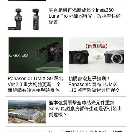
雲台相機再添新成員？Insta360
Luna Pro 外流照曝光，改採單鏡頭
配置
Panasonic LUMIX S9 釋出
預購熱潮超乎預期！
Ver.2.0 重大韌體更新，全
Panasonic 宣布 LUMIX
面解鎖有線連接與隨身色
L10 將面臨缺貨與延遲交
調編輯
貨時間
熊本強震襲擊全球感光元件重鎮，
Sony 確認廠房暫停生產是否引發出
貨危機？