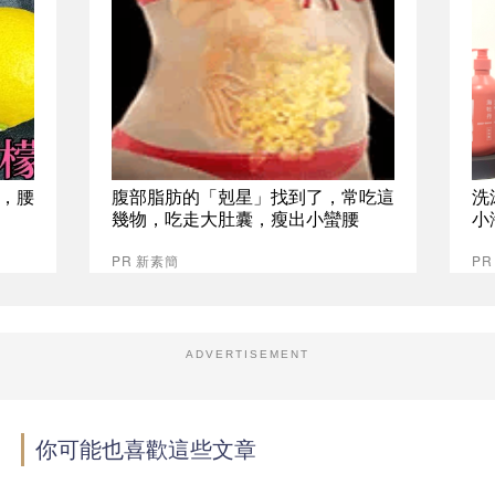
，腰
腹部脂肪的「剋星」找到了，常吃這
洗
幾物，吃走大肚囊，瘦出小蠻腰
小
PR 新素簡
P
ADVERTISEMENT
你可能也喜歡這些文章