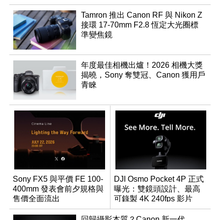
Tamron 推出 Canon RF 與 Nikon Z
接環 17-70mm F2.8 恆定大光圈標
準變焦鏡
年度最佳相機出爐！2026 相機大獎
揭曉，Sony 奪雙冠、Canon 獲用戶
青睞
Sony FX5 與平價 FE 100-
DJI Osmo Pocket 4P 正式
400mm 發表會前夕規格與
曝光：雙鏡頭設計、最高
售價全面流出
可錄製 4K 240fps 影片
回歸攝影本質？Canon 新一代