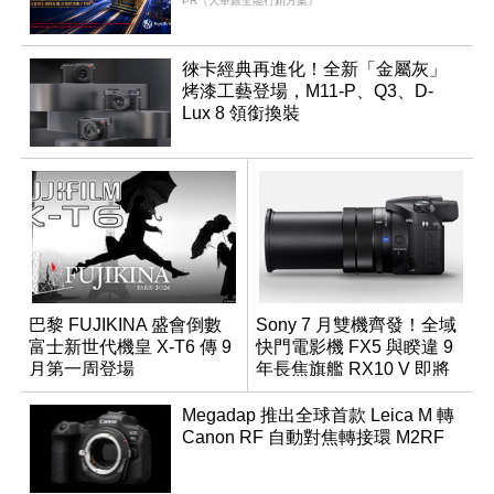
PR（大華銀全能行銷方案）
徠卡經典再進化！全新「金屬灰」
烤漆工藝登場，M11-P、Q3、D-
Lux 8 領銜換裝
巴黎 FUJIKINA 盛會倒數
Sony 7 月雙機齊發！全域
富士新世代機皇 X-T6 傳 9
快門電影機 FX5 與睽違 9
月第一周登場
年長焦旗艦 RX10 V 即將
登場
Megadap 推出全球首款 Leica M 轉
Canon RF 自動對焦轉接環 M2RF