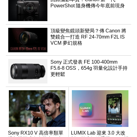
PowerShot 隨身機傳今年底前現身
頂級變焦鏡頭新變局？傳 Canon 將
雙鏡合一打造 RF 24-70mm F2L IS
VCM 夢幻規格
Sony 正式發表 FE 100-400mm
F5.6-8 OSS，654g 羽量化設計手持
更輕鬆
Sony RX10 V 高倍率類單
LUMIX Lab 迎來 3.0 大改