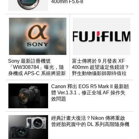
400mm F5.6-8
Sony 最新註冊機號
富士傳將於 9 月發表 XF
「WW308784」曝光，隨
400mm 超望遠定焦鏡頭？
身機或 APS-C 系統將迎新
野生動物攝影師期待值拉
成員？
滿
Canon 釋出 EOS R5 Mark II 最新韌
體 Ver.1.3.1，修正全域 AF 操作失
效問題
經典計畫大復活？Nikon 傳將重啟
曾經胎死腹中的 DL 系列高階隨身機