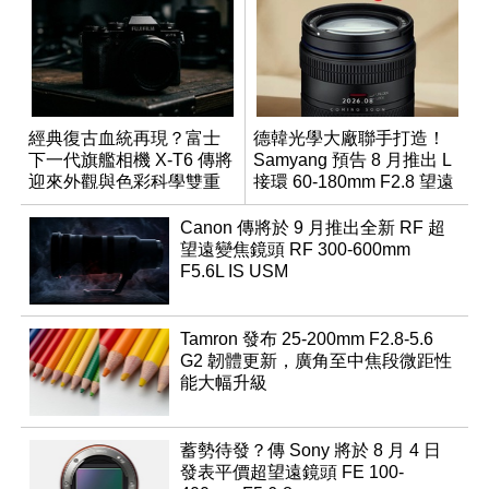
經典復古血統再現？富士
德韓光學大廠聯手打造！
下一代旗艦相機 X-T6 傳將
Samyang 預告 8 月推出 L
迎來外觀與色彩科學雙重
接環 60-180mm F2.8 望遠
優化
變焦鏡
Canon 傳將於 9 月推出全新 RF 超
望遠變焦鏡頭 RF 300-600mm
F5.6L IS USM
Tamron 發布 25-200mm F2.8-5.6
G2 韌體更新，廣角至中焦段微距性
能大幅升級
蓄勢待發？傳 Sony 將於 8 月 4 日
發表平價超望遠鏡頭 FE 100-