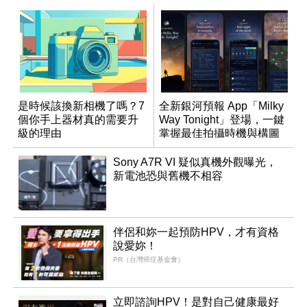
是時候該換新相機了嗎？7
全新銀河預報 App「Milky
個你手上器材真的需要升
Way Tonight」登場，一鍵
級的理由
掌握最佳拍攝時機與構圖
Sony A7R VI 疑似真機外觀曝光，
新電池恐與舊機不相容
伴侶和妳一起預防HPV，才有資格
說愛妳！
PR（台灣癌症基金會）
立即諮詢HPV！是對自己健康最好