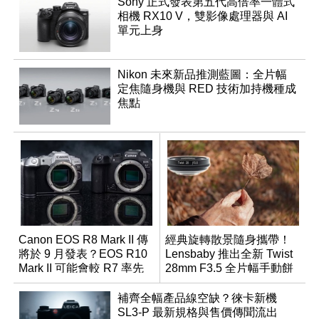
Sony 正式發表第五代高倍率一體式
相機 RX10 V，雙影像處理器與 AI
單元上身
Nikon 未來新品推測藍圖：全片幅
定焦隨身機與 RED 技術加持機種成
焦點
Canon EOS R8 Mark II 傳
經典旋轉散景隨身攜帶！
將於 9 月發表？EOS R10
Lensbaby 推出全新 Twist
Mark II 可能會較 R7 率先
28mm F3.5 全片幅手動餅
推出
乾鏡
補齊全幅產品線空缺？徠卡新機
SL3-P 最新規格與售價傳聞流出