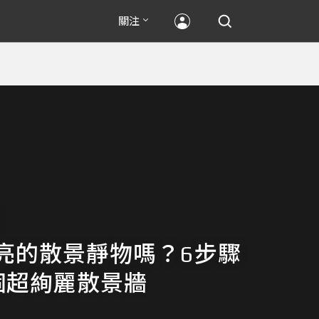
關注
亮的散景靜物嗎？6步驟
一個超絢麗散景牆