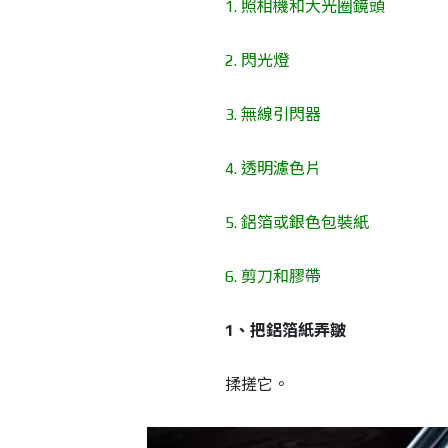
1. 照相機和大光圈鏡頭
2. 閃光燈
3. 無線引閃器
4. 透明濾色片
5. 鋁箔或銀色包裝紙
6. 剪刀和膠帶
1、把鋁箔紙弄皺
揉搓它。