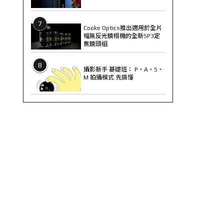
7
Cooke Optics推出適用於全片
幅無反光鏡相機的全新SP3定
焦鏡頭組
8
攝影新手 基礎班： P、A、S、
M 拍攝模式 先搞懂