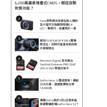
6,200萬畫素堆疊式CMOS + 眼控自動
對焦功能？
2
Sony發表適合安裝在無人機的
全片幅可交換鏡頭相機ILX-
LR1，集輕巧、高畫質於一身
3
疑似FUJIFILM GFX100 II實機
照流出！同時可能會有新的軟
片模擬推出
4
Western Digital 宣布推出
SanDisk Extreme PRO SDXC
UHS-II V60 等級記憶卡
5
GoPro Hero 12重磅發表！續航
力大升級，建議售價新台幣
14,900元
6
傳聞GoPro將於9月6日發表最
新運動攝影機GoPro Hero 12？