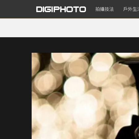
拍攝技法
戶外生