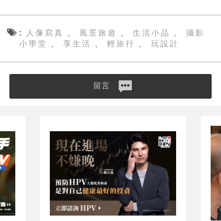
人像寫真
風景旅遊
生活小品
攝影
、
、
、
小學堂
享生活
輕旅行
玩設計
、
、
、
留言