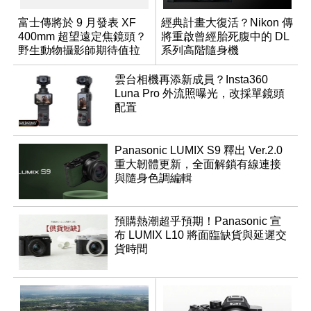
富士傳將於 9 月發表 XF
經典計畫大復活？Nikon 傳
400mm 超望遠定焦鏡頭？
將重啟曾經胎死腹中的 DL
野生動物攝影師期待值拉
系列高階隨身機
滿
雲台相機再添新成員？Insta360
Luna Pro 外流照曝光，改採單鏡頭
配置
Panasonic LUMIX S9 釋出 Ver.2.0
重大韌體更新，全面解鎖有線連接
與隨身色調編輯
預購熱潮超乎預期！Panasonic 宣
布 LUMIX L10 將面臨缺貨與延遲交
貨時間