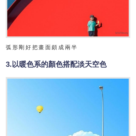
弧形剛好把畫面頗成兩半
3.以暖色系的顏色搭配淡天空色