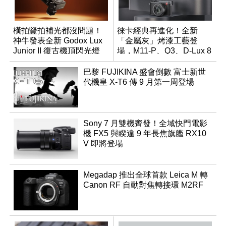
橫拍豎拍補光都沒問題！
徠卡經典再進化！全新
神牛發表全新 Godox Lux
「金屬灰」烤漆工藝登
Junior II 復古機頂閃光燈
場，M11-P、Q3、D-Lux 8
領銜換裝
巴黎 FUJIKINA 盛會倒數 富士新世
代機皇 X-T6 傳 9 月第一周登場
Sony 7 月雙機齊發！全域快門電影
機 FX5 與睽違 9 年長焦旗艦 RX10
V 即將登場
Megadap 推出全球首款 Leica M 轉
Canon RF 自動對焦轉接環 M2RF