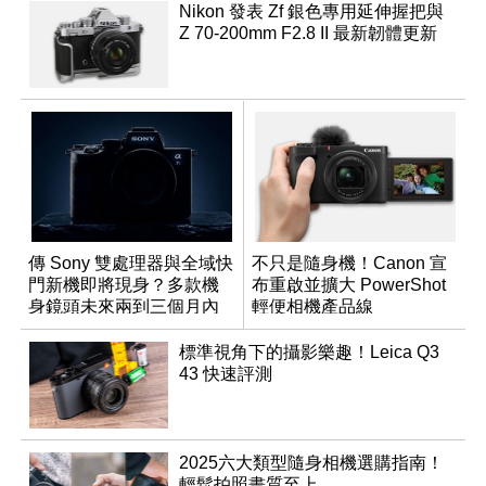
Nikon 發表 Zf 銀色專用延伸握把與
Z 70-200mm F2.8 II 最新韌體更新
傳 Sony 雙處理器與全域快
不只是隨身機！Canon 宣
門新機即將現身？多款機
布重啟並擴大 PowerShot
身鏡頭未來兩到三個月內
輕便相機產品線
有望登場
標準視角下的攝影樂趣！Leica Q3
43 快速評測
2025六大類型隨身相機選購指南！
輕鬆拍照畫質至上