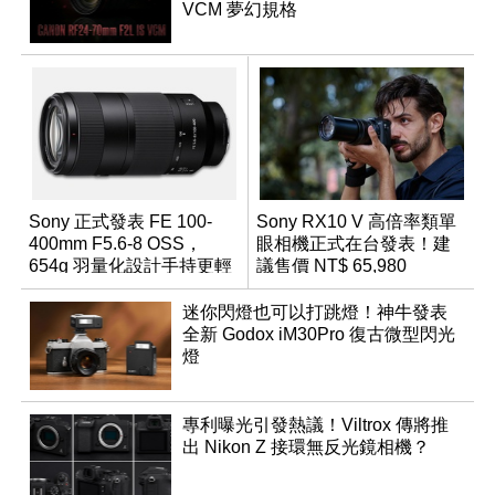
VCM 夢幻規格
Sony 正式發表 FE 100-
Sony RX10 V 高倍率類單
400mm F5.6-8 OSS，
眼相機正式在台發表！建
654g 羽量化設計手持更輕
議售價 NT$ 65,980
鬆
迷你閃燈也可以打跳燈！神牛發表
全新 Godox iM30Pro 復古微型閃光
燈
專利曝光引發熱議！Viltrox 傳將推
出 Nikon Z 接環無反光鏡相機？