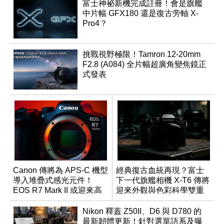
富士神祕新機完成註冊！會是旗艦
中片幅 GFX180 還是復古旁軸 X-
Pro4？
挑戰視野極限！Tamron 12-20mm
F2.8 (A084) 全片幅超廣角變焦鏡正
式發表
Canon 傳將為 APS-C 機型
經典復古血統再現？富士
導入堆疊式感光元件！
下一代旗艦相機 X-T6 傳將
EOS R7 Mark II 或迎來高
迎來外觀與色彩科學雙重
速讀出升級
優化
Nikon 釋蓋 Z50II、D6 與 D780 的
最新韌體更新！針對選單語系及曝