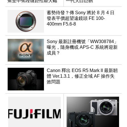
角至中焦段微距性能大幅
一代大白巨砲
升級
蓄勢待發？傳 Sony 將於 8 月 4 日
發表平價超望遠鏡頭 FE 100-
400mm F5.6-8
Sony 最新註冊機號「WW308784」
曝光，隨身機或 APS-C 系統將迎新
成員？
Canon 釋出 EOS R5 Mark II 最新韌
體 Ver.1.3.1，修正全域 AF 操作失
效問題