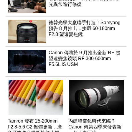
光異常進行修復
德韓光學大廠聯手打造！Samyang
預告 8 月推出 L 接環 60-180mm
F2.8 望遠變焦鏡
Canon 傳將於 9 月推出全新 RF 超
望遠變焦鏡頭 RF 300-600mm
F5.6L IS USM
Tamron 發布 25-200mm
內建增倍鏡時代來臨？
F2.8-5.6 G2 韌體更新，廣
Canon 傳第四季末發表新