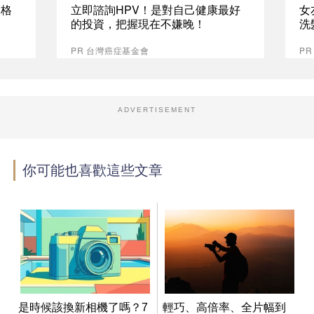
資格
立即諮詢HPV！是對自己健康最好
女
的投資，把握現在不嫌晚！
洗
PR 台灣癌症基金會
P
ADVERTISEMENT
你可能也喜歡這些文章
是時候該換新相機了嗎？7
輕巧、高倍率、全片幅到