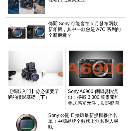
傳聞 Sony 可能會在 5 月發布兩款
新相機，其中一款會是 A7C 系列的
全新機種？
【攝影入門】你必須要了
Sony A6900 傳聞規格流
解的攝影基礎（下）
出：搭載 3,300 萬畫素堆
疊式感光元件，動態範圍
超過 15 級
Sony 公開 E 接環最新授權夥伴名
單！中國品牌全數榜上無名耐人尋
味