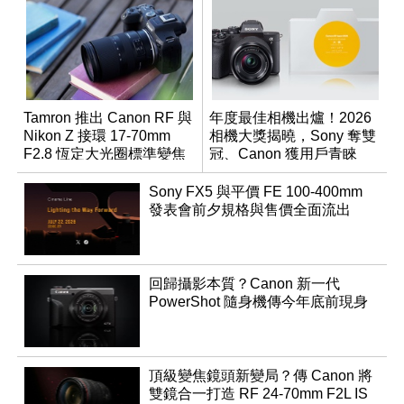
Tamron 推出 Canon RF 與
年度最佳相機出爐！2026
Nikon Z 接環 17-70mm
相機大獎揭曉，Sony 奪雙
F2.8 恆定大光圈標準變焦
冠、Canon 獲用戶青睞
鏡
Sony FX5 與平價 FE 100-400mm
發表會前夕規格與售價全面流出
回歸攝影本質？Canon 新一代
PowerShot 隨身機傳今年底前現身
頂級變焦鏡頭新變局？傳 Canon 將
雙鏡合一打造 RF 24-70mm F2L IS