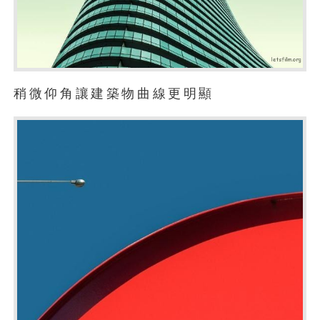
稍微仰角讓建築物曲線更明顯