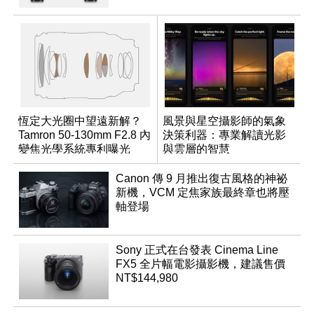
恆定大光圈中望遠新解？
風景與星空攝影師的氣象
Tamron 50-130mm F2.8 內
決策利器：專業解讀光影
變焦光學系統專利曝光
與雲層的智慧
App「Atmos」登場
Canon 傳 9 月推出復古風格的神祕
新機，VCM 定焦家族最終章也將壓
軸登場
Sony 正式在台發表 Cinema Line
FX5 全片幅電影攝影機，建議售價
NT$144,980