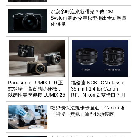
沉寂多時迎來新曙光？傳 OM
System 將於今年秋季推出全新輕量
化相機
Panasonic LUMIX L10 正
福倫達 NOKTON classic
式登場！高質感隨身機，
35mm F1.4 for Canon
以感性美學迎接 LUMIX 25
RF、Nikon Z 雙卡口 7 月
週年
同步登台
歐盟環保法規步步逼近！Canon 著
手開發「無氟」新型鏡頭鍍膜