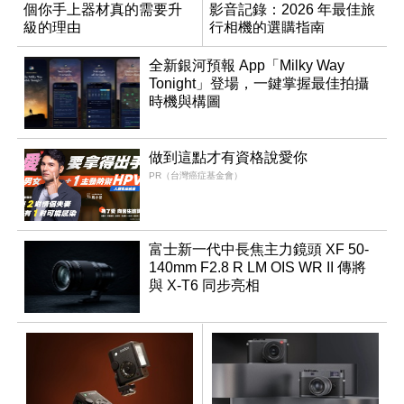
個你手上器材真的需要升
影音記錄：2026 年最佳旅
級的理由
行相機的選購指南
全新銀河預報 App「Milky Way
Tonight」登場，一鍵掌握最佳拍攝
時機與構圖
做到這點才有資格說愛你
PR（台灣癌症基金會）
富士新一代中長焦主力鏡頭 XF 50-
140mm F2.8 R LM OIS WR II 傳將
與 X-T6 同步亮相