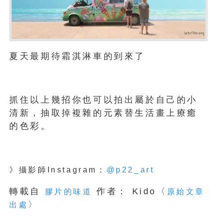
夏天最期待霜淇淋車的到來了
抓住以上幾招你也可以拍出屬於自己的小
清新，抽取掉複雜的元素替生活畫上療癒
的色彩。
》攝影師
Instagram：
@p22_art
轉載自
作者： Kido〈
膠片的味道
原始文章
〉
出處