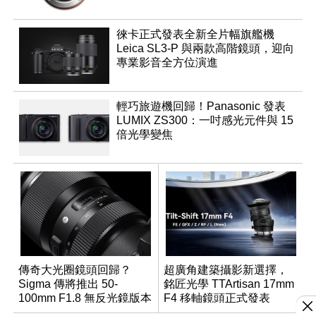
徠卡正式發表全新全片幅旗艦機
Leica SL3-P 與兩款高階鏡頭，迎向
專業影音全方位演進
輕巧旅遊機回歸！Panasonic 發表
LUMIX ZS300：一吋感光元件與 15
倍光學變焦
傳奇大光圈鏡頭回歸？
超廣角建築攝影新選擇，
Sigma 傳將推出 50-
銘匠光學 TTArtisan 17mm
100mm F1.8 無反光鏡版本
F4 移軸鏡頭正式發表