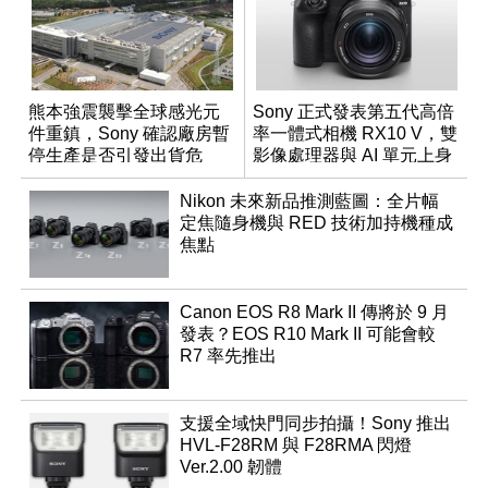
熊本強震襲擊全球感光元
Sony 正式發表第五代高倍
件重鎮，Sony 確認廠房暫
率一體式相機 RX10 V，雙
停生產是否引發出貨危
影像處理器與 AI 單元上身
機？
Nikon 未來新品推測藍圖：全片幅
定焦隨身機與 RED 技術加持機種成
焦點
Canon EOS R8 Mark II 傳將於 9 月
發表？EOS R10 Mark II 可能會較
R7 率先推出
支援全域快門同步拍攝！Sony 推出
HVL-F28RM 與 F28RMA 閃燈
Ver.2.00 韌體