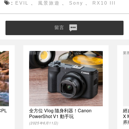
EVIL
風景旅遊
Sony
RX10 III
、
、
、
留言
拍攝技法
業
PL
全方位 Vlog 隨身利器！Canon
經典
PowerShot V1 動手玩
X
底
(2025年6月11日)
(2