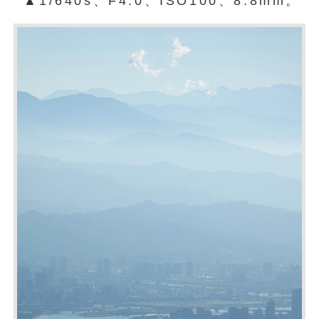
▲1/640s、F4.0、ISO100、8.8mm。