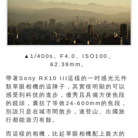
▲1/400s、F4.0、ISO100、
62.39mm。
帶著Sony RX10 III這樣的一吋感光元件
類單眼相機的這陣子，其實很明顯的可以
感受到科技的進步，優秀且具備方便焦段
的鏡頭，囊括了等效24-600mm的焦段，
別說只是在城市間散步，連登山、出國旅
行都能遊刃有餘。
而這樣的相機，比起單眼相機配上龐大的