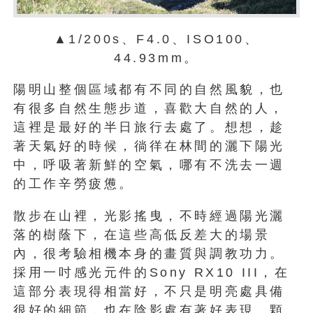
▲1/200s、F4.0、ISO100、
44.93mm。
陽明山整個區域都有不同的自然風貌，也
有很多自然生態步道，喜歡大自然的人，
這裡是最好的半日旅行去處了。想想，趁
著天氣好的時候，徜徉在林間的灑下陽光
中，呼吸著新鮮的空氣，哪有不洗去一週
的工作辛勞疲憊。
散步在山裡，光影搖曳，不時經過陽光灑
落的樹蔭下，在這些高低反差大的場景
內，很考驗相機本身的畫質與調教功力。
採用一吋感光元件的Sony RX10 III，在
這部分表現得相當好，不只是明亮處具備
很好的細節，也在陰影處有著好表現，顆