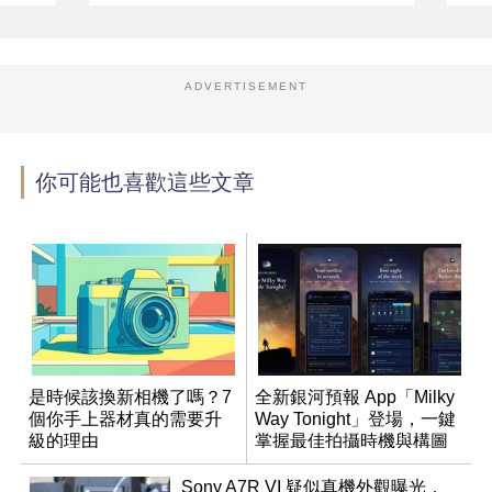
ADVERTISEMENT
你可能也喜歡這些文章
是時候該換新相機了嗎？7
全新銀河預報 App「Milky
個你手上器材真的需要升
Way Tonight」登場，一鍵
級的理由
掌握最佳拍攝時機與構圖
Sony A7R VI 疑似真機外觀曝光，