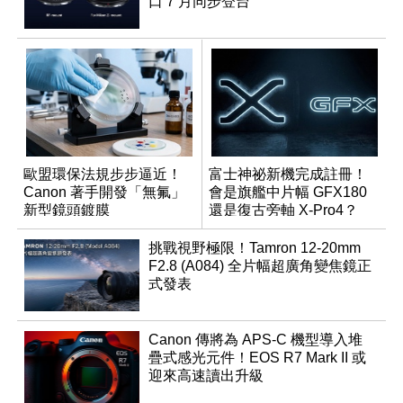
口 7 月同步登台
歐盟環保法規步步逼近！
富士神祕新機完成註冊！
Canon 著手開發「無氟」
會是旗艦中片幅 GFX180
新型鏡頭鍍膜
還是復古旁軸 X-Pro4？
挑戰視野極限！Tamron 12-20mm
F2.8 (A084) 全片幅超廣角變焦鏡正
式發表
Canon 傳將為 APS-C 機型導入堆
疊式感光元件！EOS R7 Mark II 或
迎來高速讀出升級