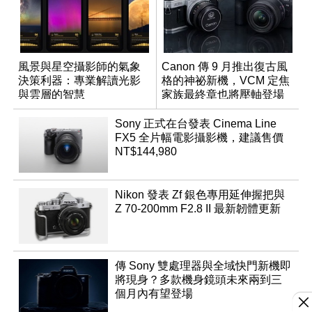
風景與星空攝影師的氣象
Canon 傳 9 月推出復古風
決策利器：專業解讀光影
格的神祕新機，VCM 定焦
與雲層的智慧
家族最終章也將壓軸登場
App「Atmos」登場
Sony 正式在台發表 Cinema Line
FX5 全片幅電影攝影機，建議售價
NT$144,980
Nikon 發表 Zf 銀色專用延伸握把與
Z 70-200mm F2.8 II 最新韌體更新
傳 Sony 雙處理器與全域快門新機即
將現身？多款機身鏡頭未來兩到三
個月內有望登場