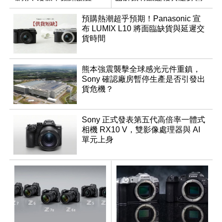
調編輯
預購熱潮超乎預期！Panasonic 宣
布 LUMIX L10 將面臨缺貨與延遲交
貨時間
熊本強震襲擊全球感光元件重鎮，
Sony 確認廠房暫停生產是否引發出
貨危機？
Sony 正式發表第五代高倍率一體式
相機 RX10 V，雙影像處理器與 AI
單元上身