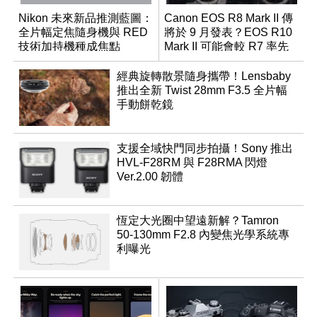
Nikon 未來新品推測藍圖：
Canon EOS R8 Mark II 傳
全片幅定焦隨身機與 RED
將於 9 月發表？EOS R10
技術加持機種成焦點
Mark II 可能會較 R7 率先
推出
經典旋轉散景隨身攜帶！Lensbaby
推出全新 Twist 28mm F3.5 全片幅
手動餅乾鏡
支援全域快門同步拍攝！Sony 推出
HVL-F28RM 與 F28RMA 閃燈
Ver.2.00 韌體
恆定大光圈中望遠新解？Tamron
50-130mm F2.8 內變焦光學系統專
利曝光