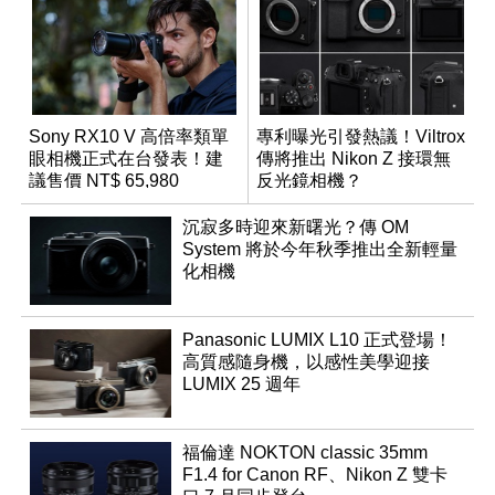
Sony RX10 V 高倍率類單
專利曝光引發熱議！Viltrox
眼相機正式在台發表！建
傳將推出 Nikon Z 接環無
議售價 NT$ 65,980
反光鏡相機？
沉寂多時迎來新曙光？傳 OM
System 將於今年秋季推出全新輕量
化相機
Panasonic LUMIX L10 正式登場！
高質感隨身機，以感性美學迎接
LUMIX 25 週年
福倫達 NOKTON classic 35mm
F1.4 for Canon RF、Nikon Z 雙卡