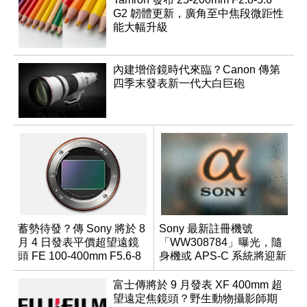
G2 韌體更新，廣角至中焦段微距性
能大幅升級
內建增倍鏡時代來臨？Canon 傳第
四季末發表新一代大白巨砲
蓄勢待發？傳 Sony 將於 8
Sony 最新註冊機號
月 4 日發表平價超望遠鏡
「WW308784」曝光，隨
頭 FE 100-400mm F5.6-8
身機或 APS-C 系統將迎新
成員？
富士傳將於 9 月發表 XF 400mm 超
望遠定焦鏡頭？野生動物攝影師期