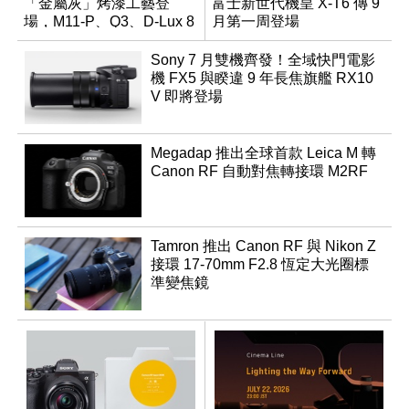
「金屬灰」烤漆工藝登
富士新世代機皇 X-T6 傳 9
場，M11-P、Q3、D-Lux 8
月第一周登場
領銜換裝
Sony 7 月雙機齊發！全域快門電影
機 FX5 與睽違 9 年長焦旗艦 RX10
V 即將登場
Megadap 推出全球首款 Leica M 轉
Canon RF 自動對焦轉接環 M2RF
Tamron 推出 Canon RF 與 Nikon Z
接環 17-70mm F2.8 恆定大光圈標
準變焦鏡