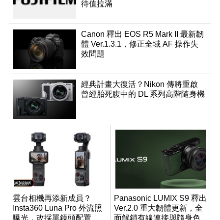
待值拉滿
Canon 釋出 EOS R5 Mark II 最新韌
體 Ver.1.3.1，修正全域 AF 操作失
效問題
經典計畫大復活？Nikon 傳將重啟
曾經胎死腹中的 DL 系列高階隨身機
雲台相機再添新成員？
Panasonic LUMIX S9 釋出
Insta360 Luna Pro 外流照
Ver.2.0 重大韌體更新，全
曝光，改採單鏡頭配置
面解鎖有線連接與隨身色