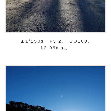
▲1/250s、F3.2、ISO100、
12.96mm。