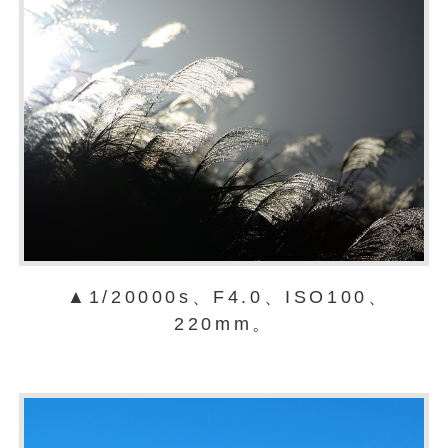
▲1/20000s、F4.0、ISO100、
220mm。