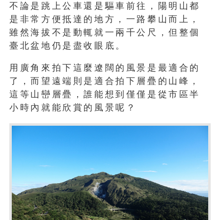
不論是跳上公車還是驅車前往，陽明山都
是非常方便抵達的地方，一路攀山而上，
雖然海拔不是動輒就一兩千公尺，但整個
臺北盆地仍是盡收眼底。
用廣角來拍下這麼遼闊的風景是最適合的
了，而望遠端則是適合拍下層疊的山峰，
這等山巒層疊，誰能想到僅僅是從市區半
小時內就能欣賞的風景呢？