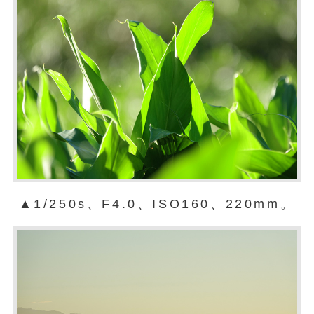
▲1/250s、F4.0、ISO160、220mm。