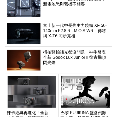
新電池恐與舊機不相容
富士新一代中長焦主力鏡頭 XF 50-
140mm F2.8 R LM OIS WR II 傳將
與 X-T6 同步亮相
橫拍豎拍補光都沒問題！神牛發表
全新 Godox Lux Junior II 復古機頂
閃光燈
徠卡經典再進化！全新
巴黎 FUJIKINA 盛會倒數