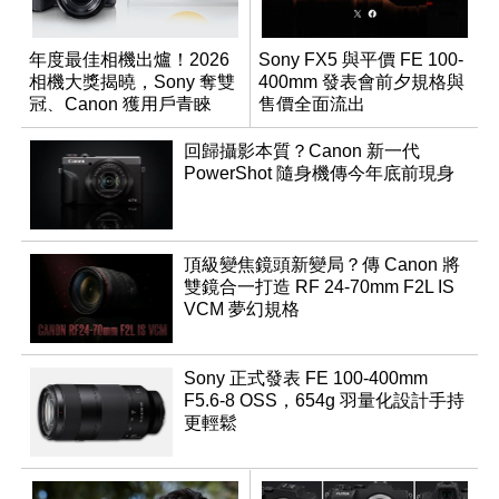
年度最佳相機出爐！2026
Sony FX5 與平價 FE 100-
相機大獎揭曉，Sony 奪雙
400mm 發表會前夕規格與
冠、Canon 獲用戶青睞
售價全面流出
回歸攝影本質？Canon 新一代
PowerShot 隨身機傳今年底前現身
頂級變焦鏡頭新變局？傳 Canon 將
雙鏡合一打造 RF 24-70mm F2L IS
VCM 夢幻規格
Sony 正式發表 FE 100-400mm
F5.6-8 OSS，654g 羽量化設計手持
更輕鬆