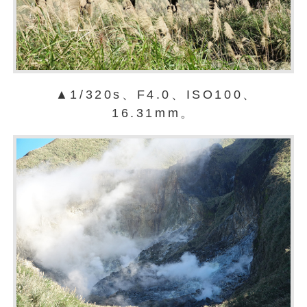
▲1/320s、F4.0、ISO100、
16.31mm。