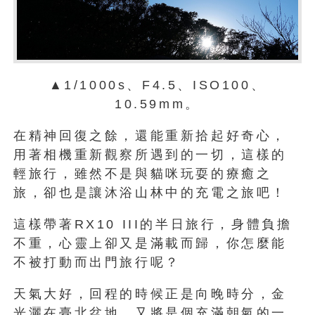
▲1/1000s、F4.5、ISO100、
10.59mm。
在精神回復之餘，還能重新拾起好奇心，
用著相機重新觀察所遇到的一切，這樣的
輕旅行，雖然不是與貓咪玩耍的療癒之
旅，卻也是讓沐浴山林中的充電之旅吧！
這樣帶著RX10 III的半日旅行，身體負擔
不重，心靈上卻又是滿載而歸，你怎麼能
不被打動而出門旅行呢？
天氣大好，回程的時候正是向晚時分，金
光灑在臺北盆地，又將是個充滿朝氣的一