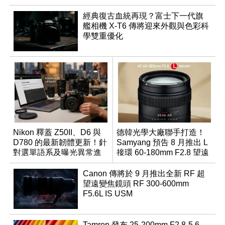
經典復古血統再現？富士下一代旗
艦相機 X-T6 傳將迎來外觀與色彩科
學雙重優化
Nikon 釋蓋 Z50II、D6 與
德韓光學大廠聯手打造！
D780 的最新韌體更新！針
Samyang 預告 8 月推出 L
對選單語系及曝光異常進
接環 60-180mm F2.8 望遠
行修復
變焦鏡
Canon 傳將於 9 月推出全新 RF 超
望遠變焦鏡頭 RF 300-600mm
F5.6L IS USM
Tamron 發布 25-200mm F2.8-5.6