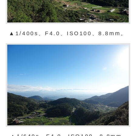
▲1/400s、F4.0、ISO100、8.8mm。