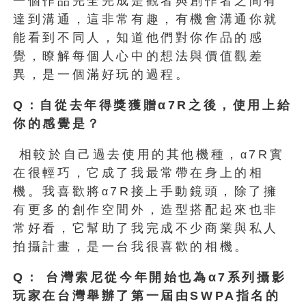
一個作品完全完成是觀者與創作者之間有
達到溝通，這非常有趣，有機會溝通你就
能看到不同人，知道他們對你作品的感
覺，瞭解每個人心中的想法與價值觀差
異，是一個滿好玩的過程。
Q
：自從去年得獎獲贈α7R
之後，使用上給
你的感覺是？
相較於自己過去使用的其他機種，
7R實
α
在很輕巧，它成了我最常帶在身上的相
機。我喜歡將
7R接上手動鏡頭，除了擁
α
有更多的創作空間外，造型搭配起來也非
常好看，它幫助了我完成不少商業與私人
拍攝計畫，是一台我很喜歡的相機。
Q
：
台灣索尼從今年開始也為α7
系列攝影
玩家在台灣舉辦了第一屆由SWPA
指名的