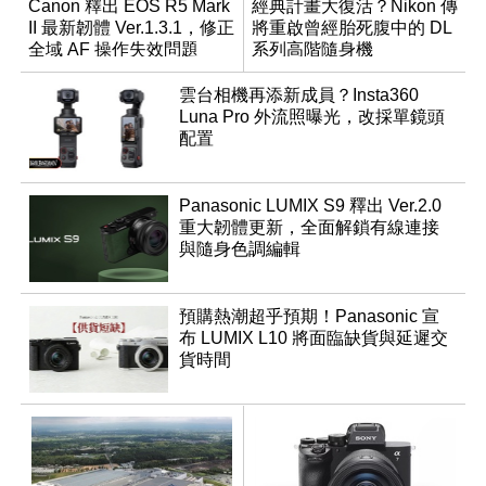
Canon 釋出 EOS R5 Mark
經典計畫大復活？Nikon 傳
II 最新韌體 Ver.1.3.1，修正
將重啟曾經胎死腹中的 DL
全域 AF 操作失效問題
系列高階隨身機
雲台相機再添新成員？Insta360
Luna Pro 外流照曝光，改採單鏡頭
配置
Panasonic LUMIX S9 釋出 Ver.2.0
重大韌體更新，全面解鎖有線連接
與隨身色調編輯
預購熱潮超乎預期！Panasonic 宣
布 LUMIX L10 將面臨缺貨與延遲交
貨時間