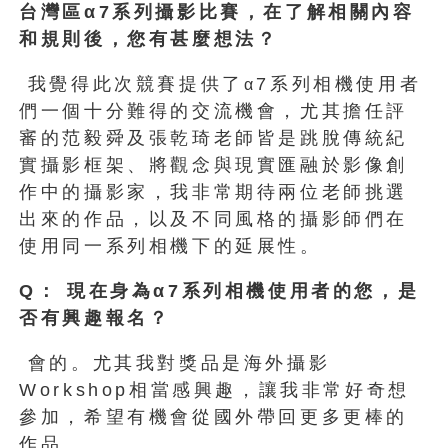
台灣區α7
系列攝影比賽，在了解相關內容
和規則後，您有甚麼想法？
我覺得此次競賽提供了
7系列相機使用者
α
們一個十分難得的交流機會，尤其擔任評
審的范毅舜及張乾琦老師皆是跳脫傳統紀
實攝影框架、將觀念與現實匯融於影像創
作中的攝影家，我非常期待兩位老師挑選
出來的作品，以及不同風格的攝影師們在
使用同一系列相機下的延展性。
Q
：
現在身為α7
系列相機使用者的您，是
否有興趣報名？
會的。尤其我對獎品是海外攝影
Workshop相當感興趣，讓我非常好奇想
參加，希望有機會從國外帶回更多更棒的
作品。