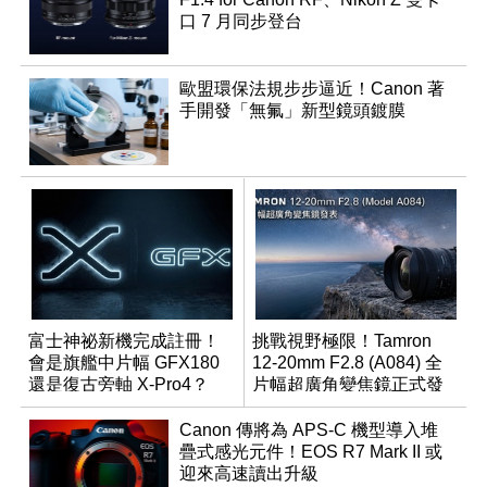
口 7 月同步登台
歐盟環保法規步步逼近！Canon 著
手開發「無氟」新型鏡頭鍍膜
富士神祕新機完成註冊！
挑戰視野極限！Tamron
會是旗艦中片幅 GFX180
12-20mm F2.8 (A084) 全
還是復古旁軸 X-Pro4？
片幅超廣角變焦鏡正式發
表
Canon 傳將為 APS-C 機型導入堆
疊式感光元件！EOS R7 Mark II 或
迎來高速讀出升級