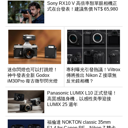
Sony RX10 V 高倍率類單眼相機正
式在台發表！建議售價 NT$ 65,980
迷你閃燈也可以打跳燈！
專利曝光引發熱議！Viltrox
神牛發表全新 Godox
傳將推出 Nikon Z 接環無
iM30Pro 復古微型閃光燈
反光鏡相機？
Panasonic LUMIX L10 正式登場！
高質感隨身機，以感性美學迎接
LUMIX 25 週年
福倫達 NOKTON classic 35mm
F1.4 for Canon RF、Nikon Z 雙卡