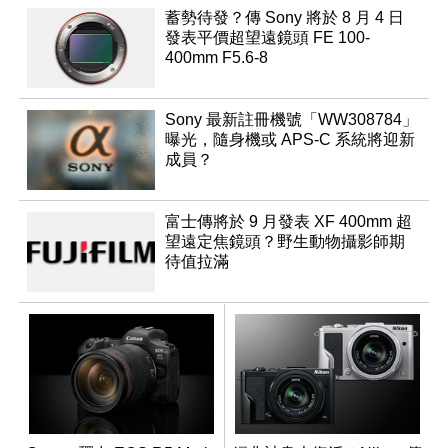
蓄勢待發？傳 Sony 將於 8 月 4 日
發表平價超望遠鏡頭 FE 100-
400mm F5.6-8
Sony 最新註冊機號「WW308784」
曝光，隨身機或 APS-C 系統將迎新
成員？
富士傳將於 9 月發表 XF 400mm 超
望遠定焦鏡頭？野生動物攝影師期
待值拉滿