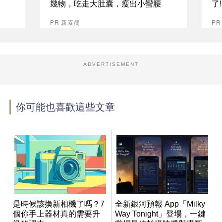
幾物，吃走大肚囊，瘦出小蠻腰
了
PR 新素簡
PR
ADVERTISEMENT
你可能也喜歡這些文章
是時候該換新相機了嗎？7
全新銀河預報 App「Milky
個你手上器材真的需要升
Way Tonight」登場，一鍵