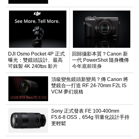
DJI Osmo Pocket 4P 正式
回歸攝影本質？Canon 新
曝光：雙鏡頭設計、最高
一代 PowerShot 隨身機傳
可錄製 4K 240fps 影片
今年底前現身
頂級變焦鏡頭新變局？傳 Canon 將
雙鏡合一打造 RF 24-70mm F2L IS
VCM 夢幻規格
Sony 正式發表 FE 100-400mm
F5.6-8 OSS，654g 羽量化設計手持
更輕鬆