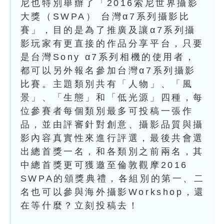
尼也特別舉辦了「2016索尼世界攝影
大獎（SWPA） 台灣α7系列攝影比
賽」，目的是為了推廣及讓α7系列攝
影玩家有更直接的作品分享平台，只要
是台灣Sony α7系列相機的使用者，
都可以另外報名參加台灣α7系列攝影
比賽。主題類別共有「人物」、「風
景」、「生態」和「低光源」四種，每
位參賽者每個類別最多可投稿一張作
品，並由評審針對創意、攝影品質與攝
影內容真實性來進行評選，最後共會選
出總首獎一名，和各類別之前兩名，其
中總首獎更可獲邀至倫敦觀摩2016
SWPA的頒獎典禮，各組別的第一、二
名也可以參與海外攝影Workshop，還
在等什麼？立刻投稿去！