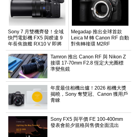
Sony 7 月雙機齊發！全域
Megadap 推出全球首款
快門電影機 FX5 與睽違 9
Leica M 轉 Canon RF 自動
年長焦旗艦 RX10 V 即將
對焦轉接環 M2RF
登場
Tamron 推出 Canon RF 與 Nikon Z
接環 17-70mm F2.8 恆定大光圈標
準變焦鏡
年度最佳相機出爐！2026 相機大獎
揭曉，Sony 奪雙冠、Canon 獲用戶
青睞
Sony FX5 與平價 FE 100-400mm
發表會前夕規格與售價全面流出