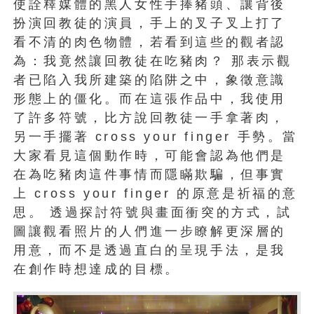
使詮釋媒體的黑人女性手捧豬頭、讓背後
扮演回教徒的演員，手上的叉子叉上打了
看不清的肉色物體，若看到這些的觀者認
為：我竟然讓回教徒在吃豬肉？ 那表示觀
者已陷入我所建築的陷阱之中，象徵意識
形態上的僵化。而在這張作品中，我使用
了許多符號，比方說回教徒一手拿著肉，
另一手擺著 cross your finger 手勢。當
大家看見這個動作時，可能會認為他們是
在為吃豬肉這件事情而隱瞞欺騙，但事實
上 cross your finger 的原意是祈福的意
思。 透過探討符號與畫面衝突的方式，試
圖讓觀看照片的人們進一步瞭解更深層的
用意，而不是透過直白的呈現手法，是我
在創作時想達成的目標。