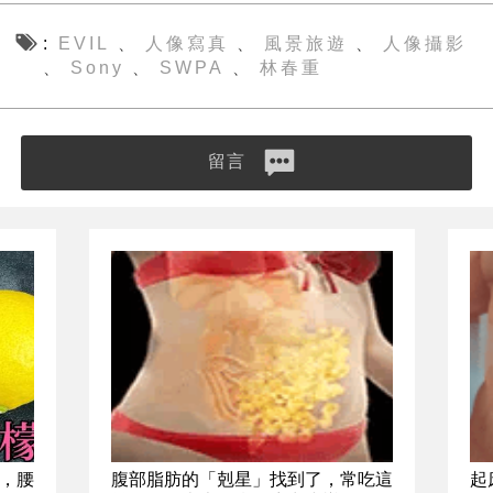
EVIL
人像寫真
風景旅遊
人像攝影
、
、
、
Sony
SWPA
林春重
、
、
、
留言
，腰
腹部脂肪的「剋星」找到了，常吃這
起