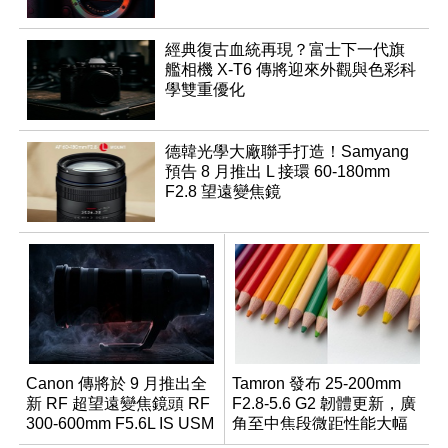
經典復古血統再現？富士下一代旗
艦相機 X-T6 傳將迎來外觀與色彩科
學雙重優化
德韓光學大廠聯手打造！Samyang
預告 8 月推出 L 接環 60-180mm
F2.8 望遠變焦鏡
Canon 傳將於 9 月推出全
Tamron 發布 25-200mm
新 RF 超望遠變焦鏡頭 RF
F2.8-5.6 G2 韌體更新，廣
300-600mm F5.6L IS USM
角至中焦段微距性能大幅
升級