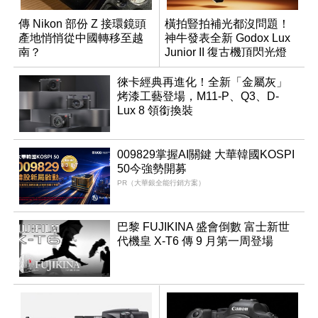
傳 Nikon 部份 Z 接環鏡頭
橫拍豎拍補光都沒問題！
產地悄悄從中國轉移至越
神牛發表全新 Godox Lux
南？
Junior II 復古機頂閃光燈
徠卡經典再進化！全新「金屬灰」
烤漆工藝登場，M11-P、Q3、D-
Lux 8 領銜換裝
009829掌握AI關鍵 大華韓國KOSPI
50今強勢開募
PR（大華銀全能行銷方案）
巴黎 FUJIKINA 盛會倒數 富士新世
代機皇 X-T6 傳 9 月第一周登場