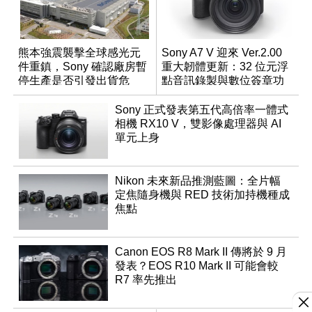
熊本強震襲擊全球感光元
Sony A7 V 迎來 Ver.2.00
件重鎮，Sony 確認廠房暫
重大韌體更新：32 位元浮
停生產是否引發出貨危
點音訊錄製與數位簽章功
機？
能登場
Sony 正式發表第五代高倍率一體式
相機 RX10 V，雙影像處理器與 AI
單元上身
Nikon 未來新品推測藍圖：全片幅
定焦隨身機與 RED 技術加持機種成
焦點
Canon EOS R8 Mark II 傳將於 9 月
發表？EOS R10 Mark II 可能會較
R7 率先推出