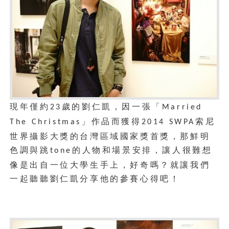
現年僅約
歲的劉仁凱，因一張「
23
Married
」作品而獲得
索尼
The Christmas
2014 SWPA
世界攝影大獎的台灣區域國家獎首獎，那鮮明
色調與跳
的人物和場景安排，讓人很難想
tone
像是出自一位大學生手上，好奇嗎？就讓我們
一起聽聽劉仁凱分享他的參賽心得吧！