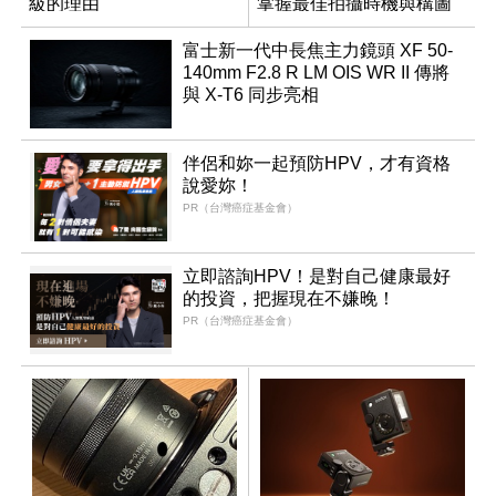
級的理由
掌握最佳拍攝時機與構圖
富士新一代中長焦主力鏡頭 XF 50-
140mm F2.8 R LM OIS WR II 傳將
與 X-T6 同步亮相
伴侶和妳一起預防HPV，才有資格
說愛妳！
PR（台灣癌症基金會）
立即諮詢HPV！是對自己健康最好
的投資，把握現在不嫌晚！
PR（台灣癌症基金會）