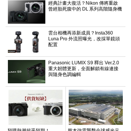
經典計畫大復活？Nikon 傳將重啟
曾經胎死腹中的 DL 系列高階隨身機
雲台相機再添新成員？Insta360
Luna Pro 外流照曝光，改採單鏡頭
配置
Panasonic LUMIX S9 釋出 Ver.2.0
重大韌體更新，全面解鎖有線連接
與隨身色調編輯
預購熱潮超乎預期！
熊本強震襲擊全球感光元