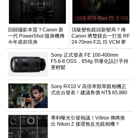
回歸攝影本質？Canon 新
頂級變焦鏡頭新變局？傳
一代 PowerShot 隨身機傳
Canon 將雙鏡合一打造 RF
今年底前現身
24-70mm F2L IS VCM 夢
幻規格
Sony 正式發表 FE 100-400mm
F5.6-8 OSS，654g 羽量化設計手持
更輕鬆
Sony RX10 V 高倍率類單眼相機正
式在台發表！建議售價 NT$ 65,980
專利曝光引發熱議！Viltrox 傳將推
出 Nikon Z 接環無反光鏡相機？