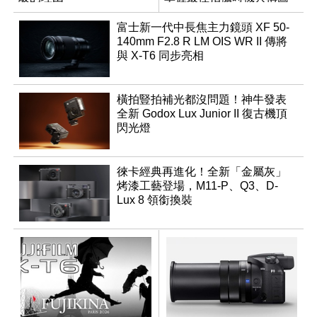
富士新一代中長焦主力鏡頭 XF 50-
140mm F2.8 R LM OIS WR II 傳將
與 X-T6 同步亮相
橫拍豎拍補光都沒問題！神牛發表
全新 Godox Lux Junior II 復古機頂
閃光燈
徠卡經典再進化！全新「金屬灰」
烤漆工藝登場，M11-P、Q3、D-
Lux 8 領銜換裝