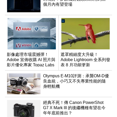
個月內有望登場
影像處理市場震撼彈！
遮罩精細度大升級！
Adobe 宣佈收購 AI 照片與
Adobe Lightroom 全系列發
影片優化專家 Topaz Labs
表 8 月功能更新
Olympus E-M10評測：承襲OM-D優
良血統，小巧又不失專業性能的隨
身輕航機
經典不死！傳 Canon PowerShot
G7 X Mark III 的後繼機種有望在今
年年底前推出？