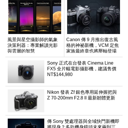
風景與星空攝影師的氣象
Canon 傳 9 月推出復古風
決策利器：專業解讀光影
格的神祕新機，VCM 定焦
與雲層的智慧
家族最終章也將壓軸登場
App「Atmos」登場
Sony 正式在台發表 Cinema Line
FX5 全片幅電影攝影機，建議售價
NT$144,980
Nikon 發表 Zf 銀色專用延伸握把與
Z 70-200mm F2.8 II 最新韌體更新
傳 Sony 雙處理器與全域快門新機即
將現身？多款機身鏡頭未來兩到三