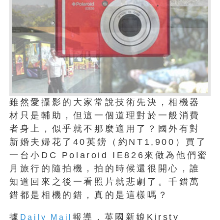
雖然愛攝影的大家常說技術先決，相機器
材只是輔助，但這一個道理對於一般消費
者身上，似乎就不那麼適用了？國外有對
新婚夫婦花了40英鎊（約NT1,900）買了
一台小DC Polaroid IE826來做為他們蜜
月旅行的隨拍機，拍的時候還很開心，誰
知道回來之後一看照片就悲劇了。千錯萬
錯都是相機的錯，真的是這樣嗎？
據
報導，英國新娘Kirsty
Daily Mail