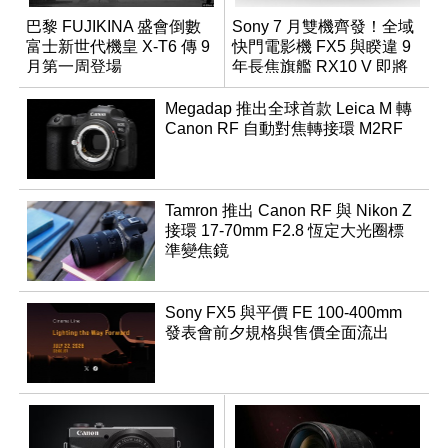
巴黎 FUJIKINA 盛會倒數
Sony 7 月雙機齊發！全域
富士新世代機皇 X-T6 傳 9
快門電影機 FX5 與睽違 9
月第一周登場
年長焦旗艦 RX10 V 即將
登場
Megadap 推出全球首款 Leica M 轉
Canon RF 自動對焦轉接環 M2RF
Tamron 推出 Canon RF 與 Nikon Z
接環 17-70mm F2.8 恆定大光圈標
準變焦鏡
Sony FX5 與平價 FE 100-400mm
發表會前夕規格與售價全面流出