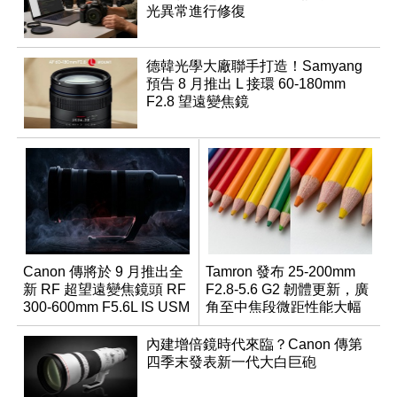
光異常進行修復
德韓光學大廠聯手打造！Samyang
預告 8 月推出 L 接環 60-180mm
F2.8 望遠變焦鏡
Canon 傳將於 9 月推出全
Tamron 發布 25-200mm
新 RF 超望遠變焦鏡頭 RF
F2.8-5.6 G2 韌體更新，廣
300-600mm F5.6L IS USM
角至中焦段微距性能大幅
升級
內建增倍鏡時代來臨？Canon 傳第
四季末發表新一代大白巨砲