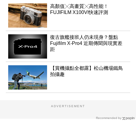
高顏值╳高畫質╳高性能！
FUJIFILM X100VI快速評測
復古旗艦接班人仍未現身？盤點
Fujifilm X-Pro4 近期傳聞與現實差
距
【賞機攝點全都露】松山機場鐵鳥
拍攝趣
ADVERTISEMENT
Recommended by