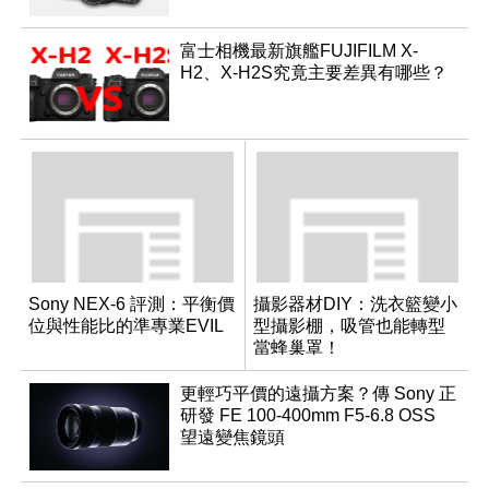
富士相機最新旗艦FUJIFILM X-
H2、X-H2S究竟主要差異有哪些？
Sony NEX-6 評測：平衡價
攝影器材DIY：洗衣籃變小
位與性能比的準專業EVIL
型攝影棚，吸管也能轉型
當蜂巢罩！
更輕巧平價的遠攝方案？傳 Sony 正
研發 FE 100-400mm F5-6.8 OSS
望遠變焦鏡頭