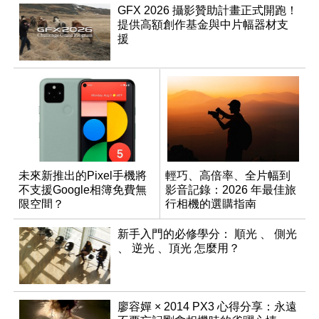
GFX 2026 攝影贊助計畫正式開跑！
提供高額創作基金與中片幅器材支
援
未來新推出的Pixel手機將
輕巧、高倍率、全片幅到
不支援Google相簿免費無
影音記錄：2026 年最佳旅
限空間？
行相機的選購指南
新手入門的必修學分： 順光 、 側光
、 逆光 、頂光 怎麼用？
廖容嬋 × 2014 PX3 心得分享：永遠