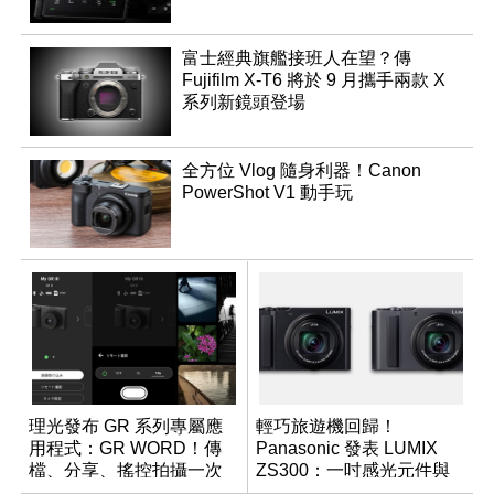
富士經典旗艦接班人在望？傳
Fujifilm X-T6 將於 9 月攜手兩款 X
系列新鏡頭登場
全方位 Vlog 隨身利器！Canon
PowerShot V1 動手玩
理光發布 GR 系列專屬應
輕巧旅遊機回歸！
用程式：GR WORD！傳
Panasonic 發表 LUMIX
檔、分享、搖控拍攝一次
ZS300：一吋感光元件與
搞定
15 倍光學變焦