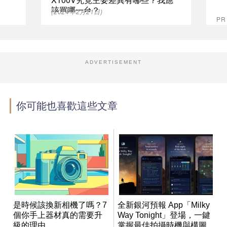
該買哪一台？
(2024年2月21日)
P
ADVERTISEMENT
你可能也喜歡這些文章
是時候該換新相機了嗎？7
全新銀河預報 App「Milky
個你手上器材真的需要升
Way Tonight」登場，一鍵
級的理由
掌握最佳拍攝時機與構圖