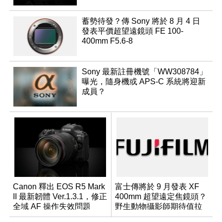
蓄勢待發？傳 Sony 將於 8 月 4 日
發表平價超望遠鏡頭 FE 100-
400mm F5.6-8
Sony 最新註冊機號「WW308784」
曝光，隨身機或 APS-C 系統將迎新
成員？
Canon 釋出 EOS R5 Mark
富士傳將於 9 月發表 XF
II 最新韌體 Ver.1.3.1，修正
400mm 超望遠定焦鏡頭？
全域 AF 操作失效問題
野生動物攝影師期待值拉
滿