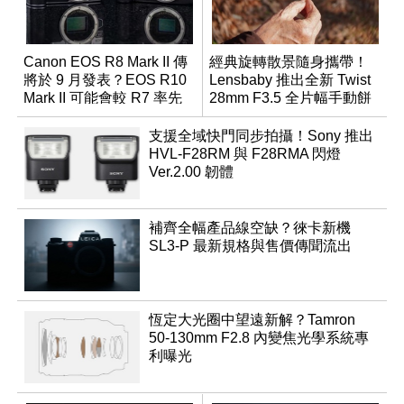
Canon EOS R8 Mark II 傳
經典旋轉散景隨身攜帶！
將於 9 月發表？EOS R10
Lensbaby 推出全新 Twist
Mark II 可能會較 R7 率先
28mm F3.5 全片幅手動餅
推出
乾鏡
支援全域快門同步拍攝！Sony 推出
HVL-F28RM 與 F28RMA 閃燈
Ver.2.00 韌體
補齊全幅產品線空缺？徠卡新機
SL3-P 最新規格與售價傳聞流出
恆定大光圈中望遠新解？Tamron
50-130mm F2.8 內變焦光學系統專
利曝光