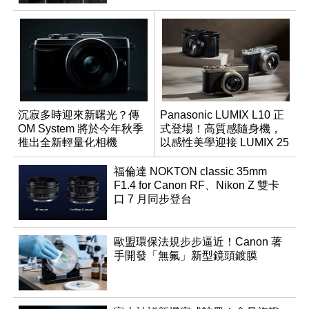
沉寂多時迎來新曙光？傳
Panasonic LUMIX L10 正
OM System 將於今年秋季
式登場！高質感隨身機，
推出全新輕量化相機
以感性美學迎接 LUMIX 25
週年
福倫達 NOKTON classic 35mm
F1.4 for Canon RF、Nikon Z 雙卡
口 7 月同步登台
歐盟環保法規步步逼近！Canon 著
手開發「無氟」新型鏡頭鍍膜