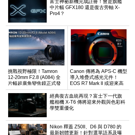
富士神祕新機完成註冊！會是旗艦
中片幅 GFX180 還是復古旁軸 X-
Pro4？
挑戰視野極限！Tamron
Canon 傳將為 APS-C 機型
12-20mm F2.8 (A084) 全
導入堆疊式感光元件！
片幅超廣角變焦鏡正式發
EOS R7 Mark II 或迎來高
表
速讀出升級
經典復古血統再現？富士下一代旗
艦相機 X-T6 傳將迎來外觀與色彩科
學雙重優化
Nikon 釋蓋 Z50II、D6 與 D780 的
最新韌體更新！針對選單語系及曝