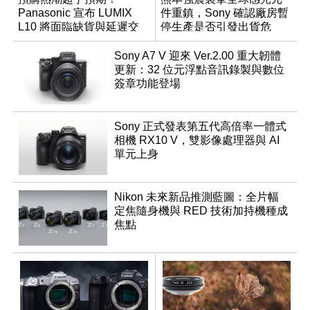
Panasonic 宣布 LUMIX
件重鎮，Sony 確認廠房暫
L10 將面臨缺貨與延遲交
停生產是否引發出貨危
貨時間
機？
Sony A7 V 迎來 Ver.2.00 重大韌體
更新：32 位元浮點音訊錄製與數位
簽章功能登場
Sony 正式發表第五代高倍率一體式
相機 RX10 V，雙影像處理器與 AI
單元上身
Nikon 未來新品推測藍圖：全片幅
定焦隨身機與 RED 技術加持機種成
焦點