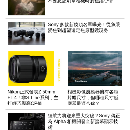
不要忘記剛拿相機時的雀躍心情
Sony 多款新鏡頭名單曝光！從魚眼
變焦到超望遠定焦原型鏡現身
Nikon正式發表Z 50mm
相機影像感應器擁有各種
F1.4！非S-Line系列，主
片幅尺寸，但哪種尺寸感
打輕巧與高CP值
應器最適合你？
續航力將迎來重大突破？Sony 傳正
為 Alpha 相機開發全新螢幕顯示技
術