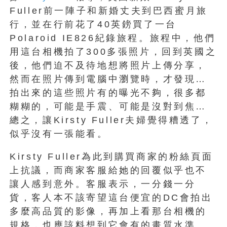
Fuller前一陣子和新婚丈夫到巴西蜜月旅
行，並在行前花了40英鎊買了一台
Polaroid IE826紀錄旅程。旅程中，他們
用這台相機拍了300多張照片，回到英國之
後，他們迫不及待地想將照片上傳分享，
然而在照片傳到電腦中瀏覽時，才發現…
拍出來的這些照片有的曝光不夠，很多都
糊糊的，可能是手震、可能是沒對到焦…
總之，讓Kirsty Fuller夫婦覺得糟透了，
似乎沒有一張能看。
Kirsty Fuller為此到購買商家的粉絲頁面
上抗議，而商家客服給她的回覆似乎也不
讓人感到意外。客服表示，一分錢一分
貨，客人本不該寄望這台便宜的DC會拍出
多麼高品質的影像，再加上看那台相機的
規格，也應該料想到它會有的畫質水準。