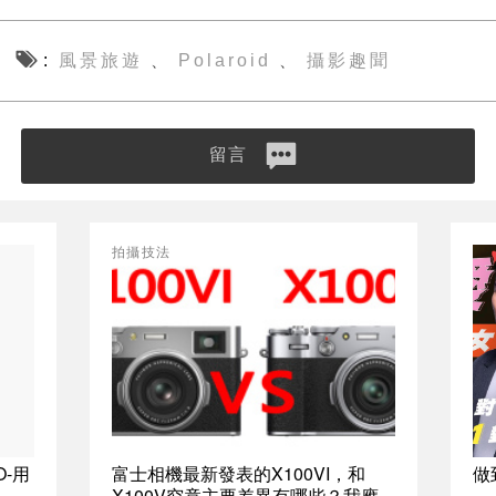
風景旅遊
Polaroid
攝影趣聞
、
、
留言
拍攝技法
O-用
富士相機最新發表的X100VI，和
做
X100V究竟主要差異有哪些？我應