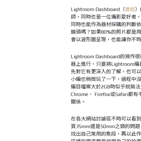
Lightroom Dashboard（
連結
）
師，同時也是一位攝影愛好者
同時也能作為器材採購的判斷依
鏡頭嗎？如果80%的照片都是
會以波形圖呈現，也能讓你不
Lightroom Dashboa
器上進行，只要將Lightro
先對它有更深入的了解，也可以先檢
小編也稍微玩了一下，過程中
編目檔案大於2GB時似乎就無
Chrome、 Firefox或Saf
關係。
在各大網站討論區不時可以看
買35mm還是50mm之類的
找出自己常用的焦段，再以此