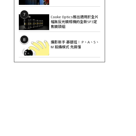
7
Cooke Optics推出適用於全片
幅無反光鏡相機的全新SP3定
焦鏡頭組
8
攝影新手 基礎班： P、A、S、
M 拍攝模式 先搞懂