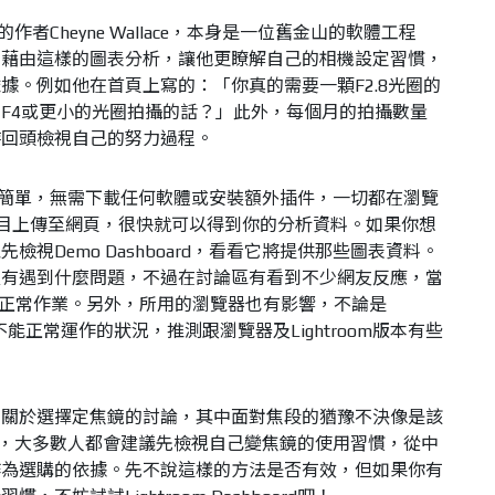
的作者Cheyne Wallace，本身是一位舊金山的軟體工程
，藉由這樣的圖表分析，讓他更瞭解自己的相機設定習慣，
據。例如他在首頁上寫的：「你真的需要一顆F2.8光圈的
用F4或更小的光圈拍攝的話？」此外，每個月的拍攝數量
時回頭檢視自己的努力過程。
rd的操作很簡單，無需下載任何軟體或安裝額外插件，一切都在瀏覽
om編目上傳至網頁，很快就可以得到你的分析資料。如果你想
視Demo Dashboard，看看它將提供那些圖表資料。
沒有遇到什麼問題，不過在討論區有看到不少網友反應，當
法正常作業。另外，所用的瀏覽器也有影響，不論是
ari都有不能正常運作的狀況，推測跟瀏覽器及Lightroom版本有些
到關於選擇定焦鏡的討論，其中面對焦段的猶豫不決像是該
問題，大多數人都會建議先檢視自己變焦鏡的使用習慣，從中
作為選購的依據。先不說這樣的方法是否有效，但如果你有