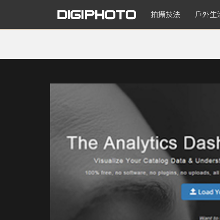
拍攝技法
戶外生