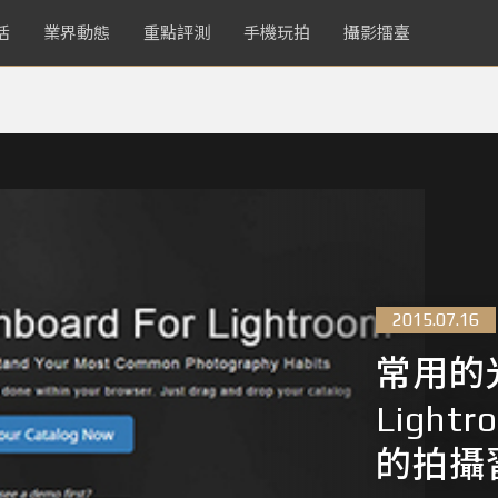
活
業界動態
重點評測
手機玩拍
攝影擂臺
2015.07.16
常用的
Light
的拍攝