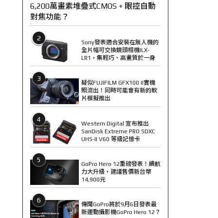
6,200萬畫素堆疊式CMOS + 眼控自動
對焦功能？
2
Sony發表適合安裝在無人機的
全片幅可交換鏡頭相機ILX-
LR1，集輕巧、高畫質於一身
3
疑似FUJIFILM GFX100 II實機
照流出！同時可能會有新的軟
片模擬推出
4
Western Digital 宣布推出
SanDisk Extreme PRO SDXC
UHS-II V60 等級記憶卡
5
GoPro Hero 12重磅發表！續航
力大升級，建議售價新台幣
14,900元
6
傳聞GoPro將於9月6日發表最
新運動攝影機GoPro Hero 12？