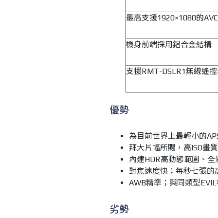
最高支援1920×1080的A
機身前端採用鋁合金結構
支援RMT-DSLR1無線遙
優勢
為目前世界上最輕小的AP
拜大片幅所賜，高ISO畫
內建HDR高動態範圍、
對焦速度快；每秒七張的
AWB精準；與同類型EV
劣勢