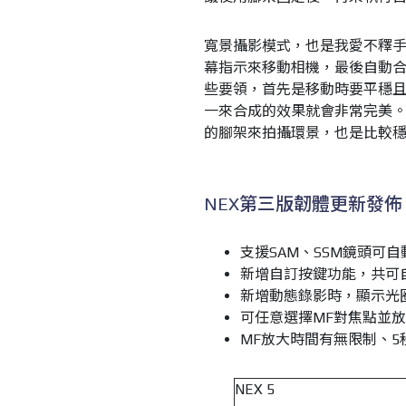
寬景攝影模式，也是我愛不釋
幕指示來移動相機，最後自動
些要領，首先是移動時要平穩
一來合成的效果就會非常完美
的腳架來拍攝環景，也是比較
NEX第三版韌體更新發佈
支援SAM、SSM鏡頭可
新增自訂按鍵功能，共可
新增動態錄影時，顯示光
可任意選擇MF對焦點並
MF放大時間有無限制、5
NEX 5