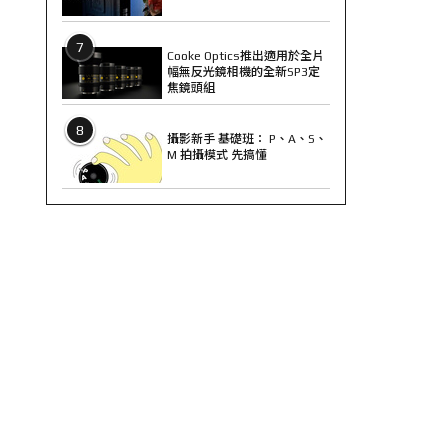
7
Cooke Optics推出適用於全片
幅無反光鏡相機的全新SP3定
焦鏡頭組
8
攝影新手 基礎班： P、A、S、
M 拍攝模式 先搞懂