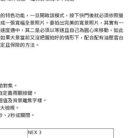
手的特色功能，一旦開啟該模式，按下快門後就必須依照螢
合成一張寬幅全景照片。要拍出完美的寬景照片，其實有一
且速度適中，其二是必須以等速且自己為圓心來移動，如此
。如果大景當前又沒把握拍好的情形下，配合配有油壓雲台
穩定且保險的方法。
自動對焦。
自定義兩顆按鍵。
圈值及背景離焦字樣。
放大檢視。
秒、2秒或關閉。
NEX 3