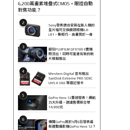
6,200萬畫素堆疊式CMOS + 眼控自動
對焦功能？
2
Sony發表適合安裝在無人機的
全片幅可交換鏡頭相機ILX-
LR1，集輕巧、高畫質於一身
3
疑似FUJIFILM GFX100 II實機
照流出！同時可能會有新的軟
片模擬推出
4
Western Digital 宣布推出
SanDisk Extreme PRO SDXC
UHS-II V60 等級記憶卡
5
GoPro Hero 12重磅發表！續航
力大升級，建議售價新台幣
14,900元
6
傳聞GoPro將於9月6日發表最
新運動攝影機GoPro Hero 12？