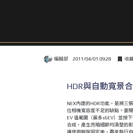
編輯部
2011/04/01 09:28
收
HDR與自動寬景
NEX內建的HDR功能，是將
位相機寬容度不足的缺點。要開
EV 值範圍（最多±6EV）並
合成，產生亮暗細節均清楚的
議使用腳架固定後，再來執行自