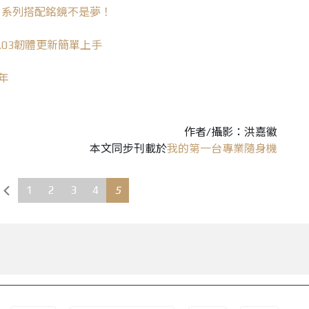
NEX 系列搭配銘鏡不是夢！
er.03韌體更新簡單上手
拜年
作者/攝影：洪嘉徽
本文同步刊載於
我的第一台專業隨身機
1
2
3
4
5