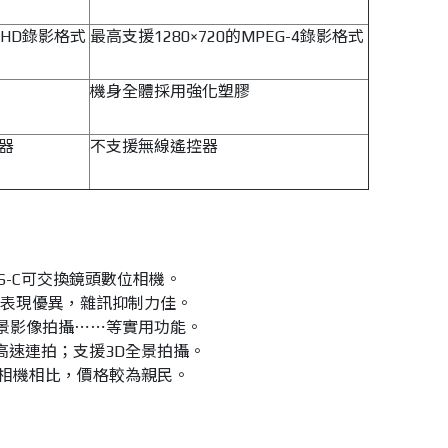
VCHD錄影格式
最高支援1280×720的MPEG-4錄影格式
機身全體採用強化塑膠
控器
不支援無線遙控器
S-C可交換鏡頭數位相機。
質表現優異，雜訊抑制力佳。
全景影像拍攝⋯⋯等實用功能。
高速連拍；支援3D全景拍攝。
IL相機相比，價格較為親民。