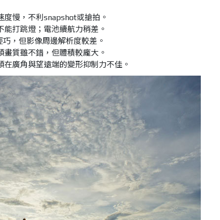
慢，不利snapshot或搶拍。
不能打跳燈；電池續航力稍差。
雖然輕巧，但影像周邊解析度較差。
6變焦鏡頭畫質雖不錯，但體積較龐大。
.6變焦鏡頭在廣角與望遠端的變形抑制力不佳。