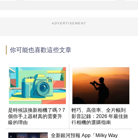
ADVERTISEMENT
你可能也喜歡這些文章
是時候該換新相機了嗎？7
輕巧、高倍率、全片幅到
個你手上器材真的需要升
影音記錄：2026 年最佳旅
級的理由
行相機的選購指南
全新銀河預報 App「Milky Way