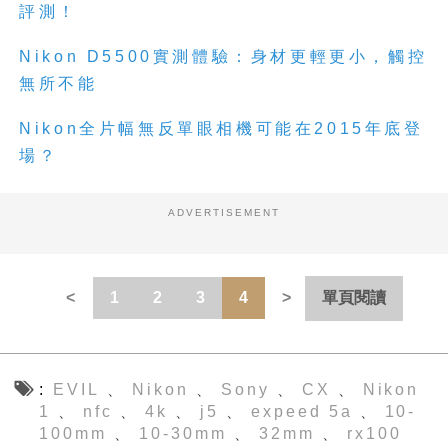
評測！
Nikon D5500實測體驗：身材更輕更小，觸控
無所不能
Nikon全片幅無反單眼相機可能在2015年底登
場？
ADVERTISEMENT
1
2
3
4
單頁閱讀
EVIL
Nikon
Sony
CX
Nikon
、
、
、
、
1
nfc
4k
j5
expeed 5a
10-
、
、
、
、
、
100mm
10-30mm
32mm
rx100
、
、
、