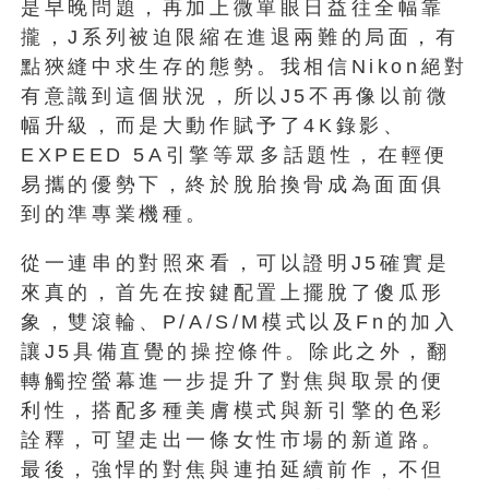
是早晚問題，再加上微單眼日益往全幅靠
攏，J系列被迫限縮在進退兩難的局面，有
點狹縫中求生存的態勢。我相信Nikon絕對
有意識到這個狀況，所以J5不再像以前微
幅升級，而是大動作賦予了4K錄影、
EXPEED 5A引擎等眾多話題性，在輕便
易攜的優勢下，終於脫胎換骨成為面面俱
到的準專業機種。
從一連串的對照來看，可以證明J5確實是
來真的，首先在按鍵配置上擺脫了傻瓜形
象，雙滾輪、P/A/S/M模式以及Fn的加入
讓J5具備直覺的操控條件。除此之外，翻
轉觸控螢幕進一步提升了對焦與取景的便
利性，搭配多種美膚模式與新引擎的色彩
詮釋，可望走出一條女性市場的新道路。
最後，強悍的對焦與連拍延續前作，不但