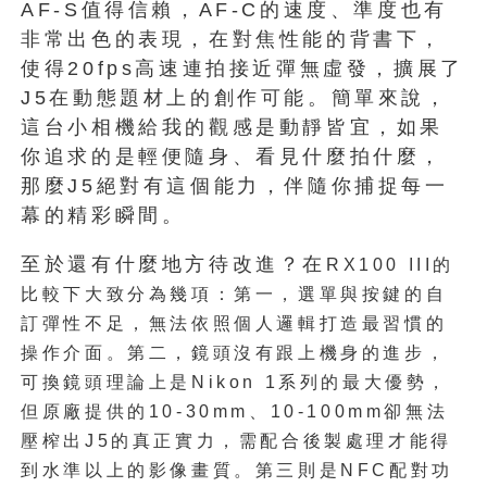
AF-S值得信賴，AF-C的速度、準度也有
非常出色的表現，在對焦性能的背書下，
使得20fps高速連拍接近彈無虛發，擴展了
J5在動態題材上的創作可能。簡單來說，
這台小相機給我的觀感是動靜皆宜，如果
你追求的是輕便隨身、看見什麼拍什麼，
那麼J5絕對有這個能力，伴隨你捕捉每一
幕的精彩瞬間。
至於還有什麼地方待改進？在
RX100
III的
比較下大致分為幾項：第一，選單與按鍵的自
訂彈性不足，無法依照個人邏輯打造最習慣的
操作介面。第二，鏡頭沒有跟上機身的進步，
可換鏡頭理論上是Nikon 1系列的最大優勢，
但原廠提供的10-30mm、10-100mm卻無法
壓榨出J5的真正實力，需配合後製處理才能得
到水準以上的影像畫質。第三則是NFC配對功