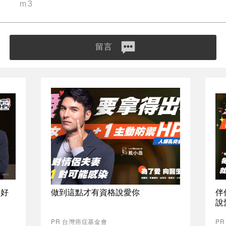
m3
留言
最好
做到這點才有資格說愛你
伴
說
PR 台灣癌症基金會
P