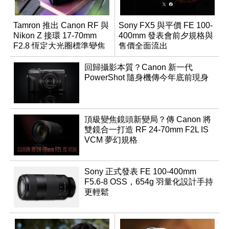
Tamron 推出 Canon RF 與
Sony FX5 與平價 FE 100-
Nikon Z 接環 17-70mm
400mm 發表會前夕規格與
F2.8 恆定大光圈標準變焦
售價全面流出
鏡
回歸攝影本質？Canon 新一代
PowerShot 隨身機傳今年底前現身
頂級變焦鏡頭新變局？傳 Canon 將
雙鏡合一打造 RF 24-70mm F2L IS
VCM 夢幻規格
Sony 正式發表 FE 100-400mm
F5.6-8 OSS，654g 羽量化設計手持
更輕鬆