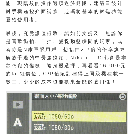
能，現階段的操作選項過於簡陋，建議日後針
對手機遙控介面補強，起碼將基本的對焦功能
還給使用者。
最後，究竟誰值得敗？誠如前文提及，無論你
是喜歡街拍、自拍、捕捉動態瞬間的玩家，或
者你是N家單眼用戶，想藉由2.7倍的倍率換算
解放手邊的中長焦鏡頭，Nikon 1 J5都會是非
常稱職的備機、隨身機選擇，再看看16,900元
的kit組價位，C/P值絕對稱得上同級機種數一
數二，少少的成本也能換來全能的適用性！