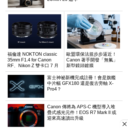
福倫達 NOKTON classic
歐盟環保法規步步逼近！
35mm F1.4 for Canon
Canon 著手開發「無氟」
RF、Nikon Z 雙卡口 7 月
新型鏡頭鍍膜
同步登台
富士神祕新機完成註冊！會是旗艦
中片幅 GFX180 還是復古旁軸 X-
Pro4？
Canon 傳將為 APS-C 機型導入堆
疊式感光元件！EOS R7 Mark II 或
迎來高速讀出升級