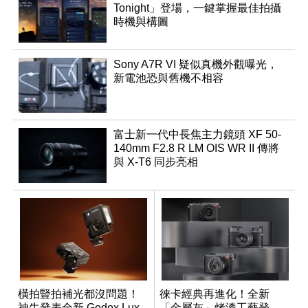
Tonight」登場，一鍵掌握最佳拍攝
時機與構圖
Sony A7R VI 疑似真機外觀曝光，
新電池恐與舊機不相容
富士新一代中長焦主力鏡頭 XF 50-
140mm F2.8 R LM OIS WR II 傳將
與 X-T6 同步亮相
橫拍豎拍補光都沒問題！
徠卡經典再進化！全新
神牛發表全新 Godox Lux
「金屬灰」烤漆工藝登