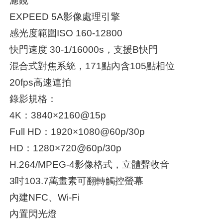
濾鏡
EXPEED 5A影像處理引擎
感光度範圍ISO 160-12800
快門速度 30-1/16000s，支援B快門
混合式對焦系統，171點內含105點相位
20fps高速連拍
錄影規格：
4K：3840×2160@15p
Full HD：1920×1080@60p/30p
HD：1280×720@60p/30p
H.264/MPEG-4影像格式，立體聲收音
3吋103.7萬畫素可翻轉觸控螢幕
內建NFC、Wi-Fi
內置閃光燈