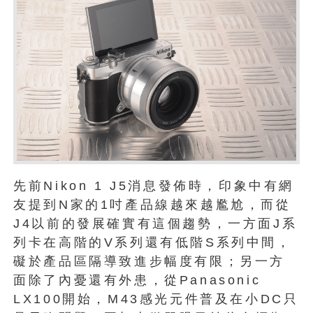
先前Nikon 1 J5消息發佈時，印象中有網
友提到N家的1吋產品線越來越尷尬，而從
J4以前的發展確實有這個趨勢，一方面J系
列卡在高階的V系列還有低階S系列中間，
礙於產品區隔導致進步幅度有限；另一方
面除了內憂還有外患，從Panasonic
LX100開始，M43感光元件普及在小DC只