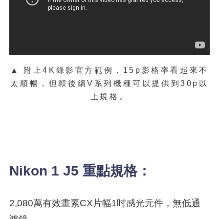
▲ 附上4K錄影官方範例，15p影格率看起來不
太順暢，但願後續V系列機種可以提供到30p以
上規格。
Nikon 1 J5 重點規格：
2,080萬有效畫素CX片幅1吋感光元件，無低通