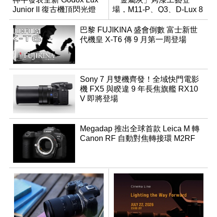
Junior II 復古機頂閃光燈
場，M11-P、Q3、D-Lux 8
領銜換裝
巴黎 FUJIKINA 盛會倒數 富士新世
代機皇 X-T6 傳 9 月第一周登場
Sony 7 月雙機齊發！全域快門電影
機 FX5 與睽違 9 年長焦旗艦 RX10
V 即將登場
Megadap 推出全球首款 Leica M 轉
Canon RF 自動對焦轉接環 M2RF