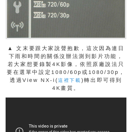
▲ 文末要跟大家說聲抱歉，這次因為連日
下雨和時間的關係沒辦法測到影片功能，
若大家想要錄製4K影像，依照原廠說法只
要在選單中設定1080/60p或1080/30p，
透過View NX-i(
)轉出即可得到
這裡下載
4K畫質。