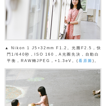
▲ Nikon 1 J5+32mm F1.2。光圈F2.5，快
門1/640秒，ISO 160，A光圈先決，自動白
平衡，RAW轉JPEG，+1.3eV。(
看原圖
)。