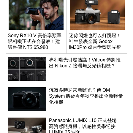
Sony RX10 V 高倍率類單
迷你閃燈也可以打跳燈！
眼相機正式在台發表！建
神牛發表全新 Godox
議售價 NT$ 65,980
iM30Pro 復古微型閃光燈
專利曝光引發熱議！Viltrox 傳將推
出 Nikon Z 接環無反光鏡相機？
沉寂多時迎來新曙光？傳 OM
System 將於今年秋季推出全新輕量
化相機
Panasonic LUMIX L10 正式登場！
高質感隨身機，以感性美學迎接
LUMIX 25 週年