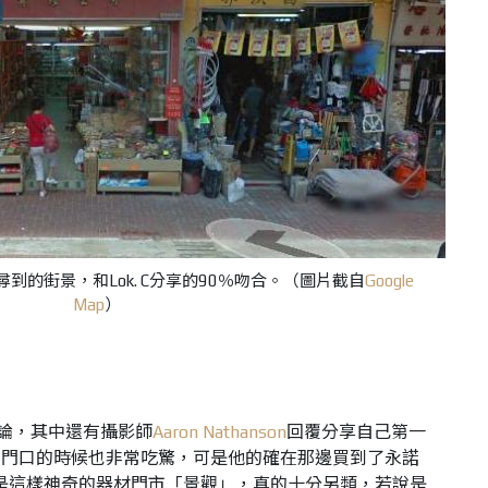
上搜尋到的街景，和Lok. C分享的90％吻合。（圖片截自
Google
Map
）
討論，其中還有攝影師
Aaron Nathanson
回覆分享自己第一
店門口的時候也非常吃驚，可是他的確在那邊買到了永諾
。只是這樣神奇的器材門市「景觀」，真的十分另類，若說是