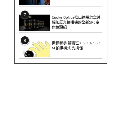
7
Cooke Optics推出適用於全片
幅無反光鏡相機的全新SP3定
焦鏡頭組
8
攝影新手 基礎班： P、A、S、
M 拍攝模式 先搞懂