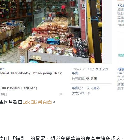
▲圖片截自
Lok.C臉書頁面
。
？如此「錯亂」的景況，想必令螢幕前的你產生諸多疑惑，