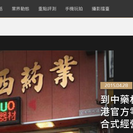
活
業界動態
重點評測
手機玩拍
攝影擂臺
2015.04.28
到中藥
港官方
合式經