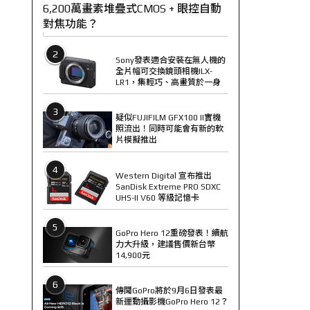
6,200萬畫素堆疊式CMOS + 眼控自動
對焦功能？
2
Sony發表適合安裝在無人機的
全片幅可交換鏡頭相機ILX-
LR1，集輕巧、高畫質於一身
3
疑似FUJIFILM GFX100 II實機
照流出！同時可能會有新的軟
片模擬推出
4
Western Digital 宣布推出
SanDisk Extreme PRO SDXC
UHS-II V60 等級記憶卡
5
GoPro Hero 12重磅發表！續航
力大升級，建議售價新台幣
14,900元
6
傳聞GoPro將於9月6日發表最
新運動攝影機GoPro Hero 12？