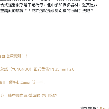
複合式經營似乎還不足為奇，但中藥和攝影器材，還真是非
時空錯亂的感覺？！或許這就是永諾別樣的行銷手法吧？
1.8全台搶鮮實測！！
YONGNUO）正式發售YN 35mm F2.0
.8 II，價格比Canon低一半！
大光圈 現身，純中國血統 微單眼 專用鏡頭
資料來源：
Face