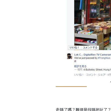
走錯了嗎？難道是找錯地址了