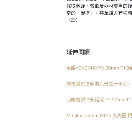
採取藝廊、餐飲及器材零售的
常的「混搭」，甚至讓人有種
（誤）
延伸閱讀
永諾YONGNUO YN 50mm F
價格僅有原廠的六分之一不到，永諾（
山寨複製？永諾版 EF 50mm f1
Mitakon 35mm F0.95 