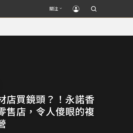
關注
材店買鏡頭？！永諾香
零售店，令人傻眼的複
營