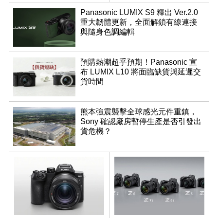
Panasonic LUMIX S9 釋出 Ver.2.0
重大韌體更新，全面解鎖有線連接
與隨身色調編輯
預購熱潮超乎預期！Panasonic 宣
布 LUMIX L10 將面臨缺貨與延遲交
貨時間
熊本強震襲擊全球感光元件重鎮，
Sony 確認廠房暫停生產是否引發出
貨危機？