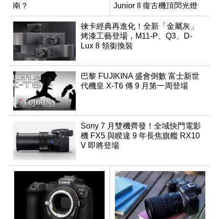
南？
Junior II 復古機頂閃光燈
徠卡經典再進化！全新「金屬灰」
烤漆工藝登場，M11-P、Q3、D-
Lux 8 領銜換裝
巴黎 FUJIKINA 盛會倒數 富士新世
代機皇 X-T6 傳 9 月第一周登場
Sony 7 月雙機齊發！全域快門電影
機 FX5 與睽違 9 年長焦旗艦 RX10
V 即將登場