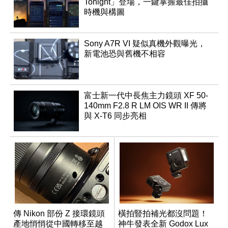
Tonight」登場，一鍵掌握最佳拍攝
時機與構圖
Sony A7R VI 疑似真機外觀曝光，
新電池恐與舊機不相容
富士新一代中長焦主力鏡頭 XF 50-
140mm F2.8 R LM OIS WR II 傳將
與 X-T6 同步亮相
傳 Nikon 部份 Z 接環鏡頭
橫拍豎拍補光都沒問題！
產地悄悄從中國轉移至越
神牛發表全新 Godox Lux