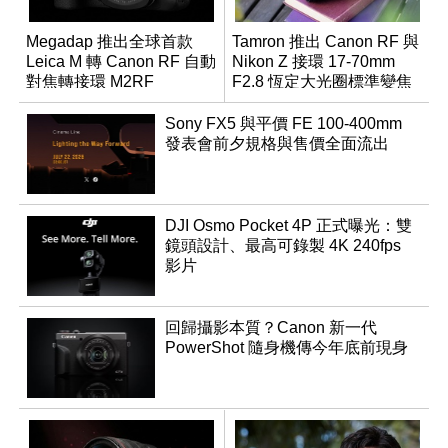
Megadap 推出全球首款
Tamron 推出 Canon RF 與
Leica M 轉 Canon RF 自動
Nikon Z 接環 17-70mm
對焦轉接環 M2RF
F2.8 恆定大光圈標準變焦
鏡
Sony FX5 與平價 FE 100-400mm
發表會前夕規格與售價全面流出
DJI Osmo Pocket 4P 正式曝光：雙
鏡頭設計、最高可錄製 4K 240fps
影片
回歸攝影本質？Canon 新一代
PowerShot 隨身機傳今年底前現身