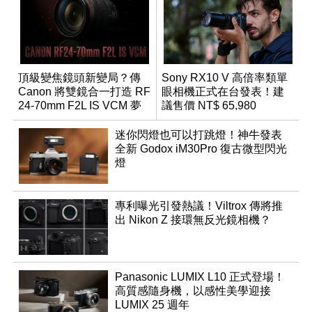
頂級變焦鏡頭新變局？傳
Sony RX10 V 高倍率類單
Canon 將雙鏡合一打造 RF
眼相機正式在台發表！建
24-70mm F2L IS VCM 夢
議售價 NT$ 65,980
幻規格
迷你閃燈也可以打跳燈！神牛發表
全新 Godox iM30Pro 復古微型閃光
燈
專利曝光引發熱議！Viltrox 傳將推
出 Nikon Z 接環無反光鏡相機？
Panasonic LUMIX L10 正式登場！
高質感隨身機，以感性美學迎接
LUMIX 25 週年