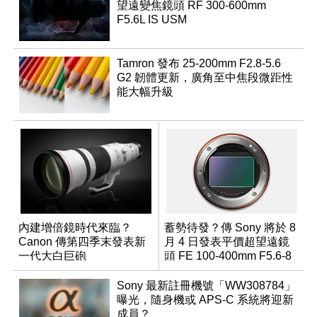
望遠變焦鏡頭 RF 300-600mm
F5.6L IS USM
Tamron 發布 25-200mm F2.8-5.6
G2 韌體更新，廣角至中焦段微距性
能大幅升級
內建增倍鏡時代來臨？
蓄勢待發？傳 Sony 將於 8
Canon 傳第四季末發表新
月 4 日發表平價超望遠鏡
一代大白巨砲
頭 FE 100-400mm F5.6-8
Sony 最新註冊機號「WW308784」
曝光，隨身機或 APS-C 系統將迎新
成員？