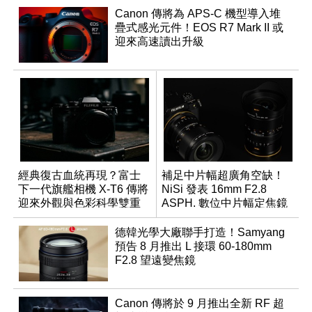
Canon 傳將為 APS-C 機型導入堆
疊式感光元件！EOS R7 Mark II 或
迎來高速讀出升級
經典復古血統再現？富士
補足中片幅超廣角空缺！
下一代旗艦相機 X-T6 傳將
NiSi 發表 16mm F2.8
迎來外觀與色彩科學雙重
ASPH. 數位中片幅定焦鏡
優化
德韓光學大廠聯手打造！Samyang
預告 8 月推出 L 接環 60-180mm
F2.8 望遠變焦鏡
Canon 傳將於 9 月推出全新 RF 超