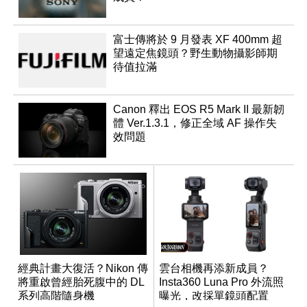
富士傳將於 9 月發表 XF 400mm 超
望遠定焦鏡頭？野生動物攝影師期
待值拉滿
Canon 釋出 EOS R5 Mark II 最新韌
體 Ver.1.3.1，修正全域 AF 操作失
效問題
經典計畫大復活？Nikon 傳
雲台相機再添新成員？
將重啟曾經胎死腹中的 DL
Insta360 Luna Pro 外流照
系列高階隨身機
曝光，改採單鏡頭配置