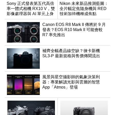
Sony 正式發表第五代高倍
Nikon 未來新品推測藍圖：
率一體式相機 RX10 V，雙
全片幅定焦隨身機與 RED
影像處理器與 AI 單元上身
技術加持機種成焦點
Canon EOS R8 Mark II 傳將於 9 月
發表？EOS R10 Mark II 可能會較
R7 率先推出
補齊全幅產品線空缺？徠卡新機
SL3-P 最新規格與售價傳聞流出
風景與星空攝影師的氣象決策利
器：專業解讀光影與雲層的智慧
App「Atmos」登場