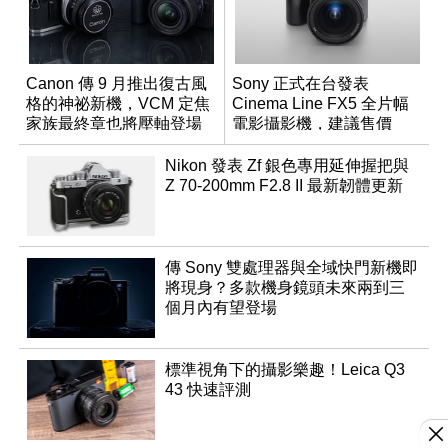
Canon 傳 9 月推出復古風
Sony 正式在台發表
格的神祕新機，VCM 定焦
Cinema Line FX5 全片幅
家族最終章也將壓軸登場
電影攝影機，建議售價
NT$144,980
Nikon 發表 Zf 銀色專用延伸握把與
Z 70-200mm F2.8 II 最新韌體更新
傳 Sony 雙處理器與全域快門新機即
將現身？多款機身鏡頭未來兩到三
個月內有望登場
標準視角下的攝影樂趣！Leica Q3
43 快速評測