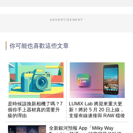
ADVERTISEMENT
你可能也喜歡這些文章
是時候該換新相機了嗎？7
LUMIX Lab 將迎來重大更
個你手上器材真的需要升
新！將於 5 月 20 日上線，
級的理由
支援有線連接與 RAW 檔後
製
全新銀河預報 App「Milky Way