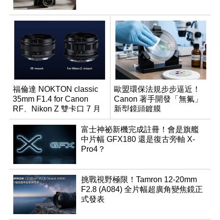
福倫達 NOKTON classic
歐盟環保法規步步逼近！
35mm F1.4 for Canon
Canon 著手開發「無氟」
RF、Nikon Z 雙卡口 7 月
新型鏡頭鍍膜
同步登台
富士神祕新機完成註冊！會是旗艦
中片幅 GFX180 還是復古旁軸 X-
Pro4？
挑戰視野極限！Tamron 12-20mm
F2.8 (A084) 全片幅超廣角變焦鏡正
式發表