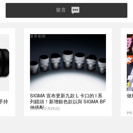
留言
業界動態
SIGMA 宣布更新九款 L 卡口的 I 系
做
計手持
列鏡頭！新增銀色款以與 SIGMA BF
做搭配
(2025年2月25日)
P