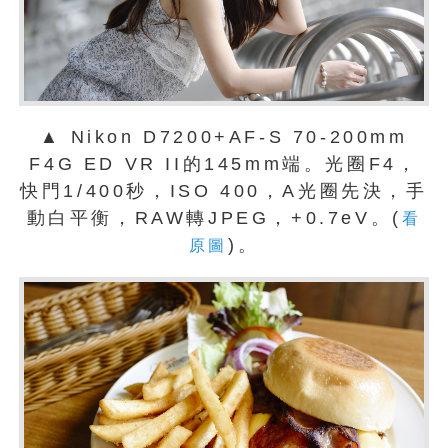
▲ Nikon D7200+AF-S 70-200mm
F4G ED VR II的145mm端。光圈F4，
快門1/400秒，ISO 400，A光圈先決，手
動白平衡，RAW轉JPEG，+0.7eV。(
看
)。
原圖