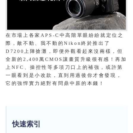
在市場上各家
中高階單眼紛紛就定位之
APS-C
際，敵不動、我不動的
終於推出了
Nikon
上陣搶灘，即便外觀看起來沒兩樣，但
D7200
全新的
萬
再加
2,400
CMOS讓畫質升級很有感！
上
、操控性等多項刀口上的補強，或許第
NFC
一眼看到是小改款，直到用過後你才會發現，
它的強悍實力絕對有問鼎中原的本錢！
快速索引