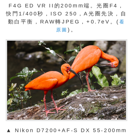
F4G ED VR II的200mm端。光圈F4，
快門1/400秒，ISO 250，A光圈先決，自
動白平衡，RAW轉JPEG，+0.7eV。(
看
)。
原圖
▲ Nikon D7200+AF-S DX 55-200mm