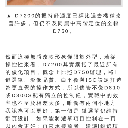
▲ D7200的握持舒適度已經比過去機種改
善許多，但仍不及同屬中高階定位的全幅
D750。
然而這種無感改款形象僅限於外型，若從
操控性來看，D7200其實囊括了最近所有
的優化項目，概念上比照D750辦理，將i
鍵選單、影像品質、白平衡與ISO設定打造
為更直覺的操作方式，所以儘管不像D810
或D300S配有獨立的控制鈕，實戰中的效
率也不至於相差太多，唯獨有兩個小地方
我認為可以更好，第一個是i鍵選單仍維持
翻頁設計，如果能將選單項目控制在一頁
以內會更好；再來承接前者，建議i鍵選項