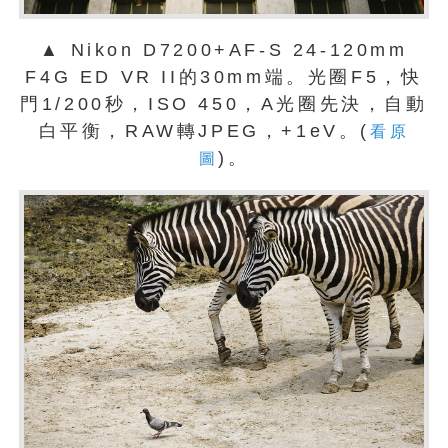
▲ Nikon D7200+AF-S 24-120mm
F4G ED VR II的30mm端。光圈F5，快
門1/200秒，ISO 450，A光圈先決，自動
白平衡，RAW轉JPEG，+1eV。(
看原
)。
圖