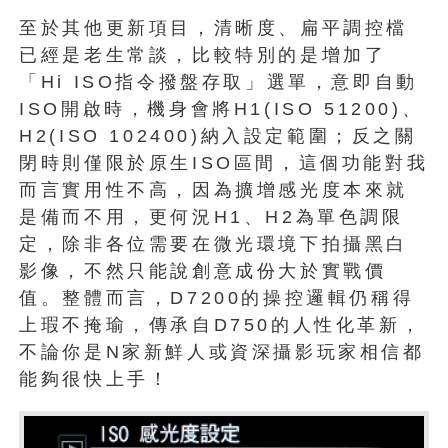
至於其他更新項目，清晰度、扁平調控檔
已經是老生常談，比較特別的是增加了
「Hi ISO指令撥盤存取」選單，意即自動
ISO開啟時，機身會將H1(ISO 51200)、
H2(ISO 102400)納入設定範圍；反之關
閉時則僅限於原生ISO區間，這個功能對我
而言實用性不高，因為擴增感光度本來就
是備而不用，更何況H1、H2為單色調限
定，除非各位需要在微光環境下拍攝黑白
影像，不然只能說創意成份大於實戰價
值。整體而言，D7200的操控邏輯仍稱得
上瑕不掩瑜，傳承自D750的人性化革新，
不論你是N家新鮮人或資深攝影玩家相信都
能夠很快上手！