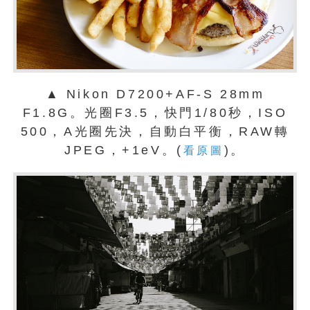
▲ Nikon D7200+AF-S 28mm
F1.8G。光圈F3.5，快門1/80秒，ISO
500，A光圈先決，自動白平衡，RAW轉
JPEG，+1eV。(
)。
看原圖