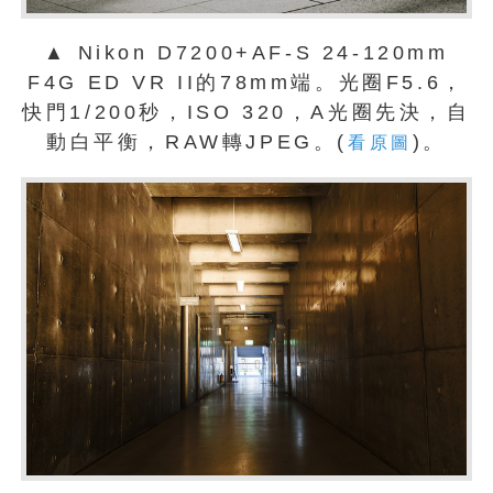
▲ Nikon D7200+AF-S 24-120mm
F4G ED VR II的78mm端。光圈F5.6，
快門1/200秒，ISO 320，A光圈先決，自
動白平衡，RAW轉JPEG。(
)。
看原圖