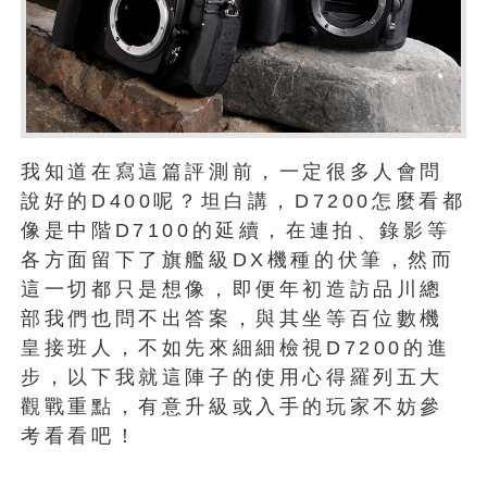
我知道在寫這篇評測前，一定很多人會問
說好的D400呢？坦白講，D7200怎麼看都
像是中階D7100的延續，在連拍、錄影等
各方面留下了旗艦級DX機種的伏筆，然而
這一切都只是想像，即便年初造訪品川總
部我們也問不出答案，與其坐等百位數機
皇接班人，不如先來細細檢視D7200的進
步，以下我就這陣子的使用心得羅列五大
觀戰重點，有意升級或入手的玩家不妨參
考看看吧！