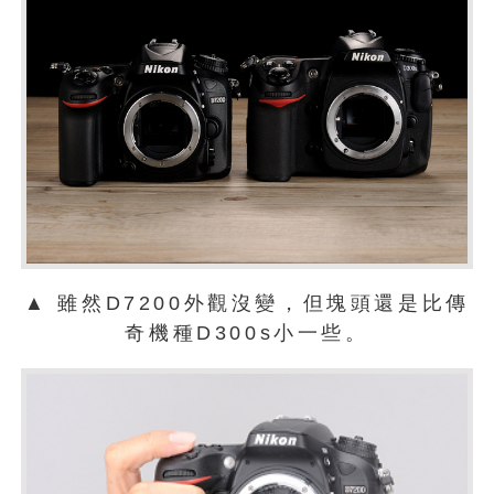
▲ 雖然D7200外觀沒變，但塊頭還是比傳
奇機種D300s小一些。