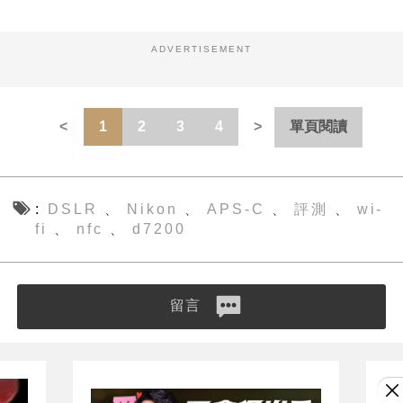
ADVERTISEMENT
1
2
3
4
單頁閱讀
DSLR
Nikon
APS-C
評測
wi-
、
、
、
、
fi
nfc
d7200
、
、
留言