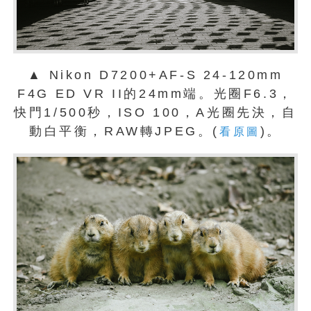
▲ Nikon D7200+AF-S 24-120mm
F4G ED VR II的24mm端。光圈F6.3，
快門1/500秒，ISO 100，A光圈先決，自
動白平衡，RAW轉JPEG。(
)。
看原圖