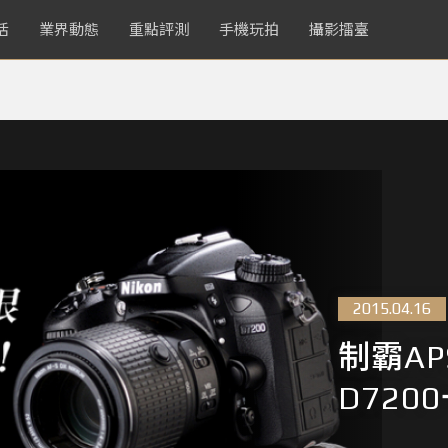
活
業界動態
重點評測
手機玩拍
攝影擂臺
2015.04.16
制霸AP
D720