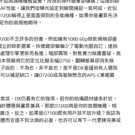
不如高端機種般直覺，改良的操作選單卻彌補了這樣的缺
AF性能，讓我們從曝光設定到瞬間捕捉一氣呵成，近似
D7200稱得上是面面俱到的全能機種，如果你是畫質先決
滿足你的高規格期待。
00不乏許多的但書，例如擁有1080 60p錄影規格卻要
有獨立的錄影選單，快捷鍵卻偏偏少了電動光圈自訂；連拍
著處理引擎更新而長進；暗部再現、對焦實力無庸置疑，高
日本原廠將它的定位比擬全幅D750，翻轉螢幕卻消失無
子說的：不為也，非不能也！是不是DX皇儲另有人選我
以補足缺口，讓D7200成為毫無懸念的APS-C單眼霸
常談，DX仍舊有它的強項，若你的拍攝題材遠多於近，
好體積與畫質兼具，那麼D7200將是你的首選機種，相
加廣泛。反之，如果是D7100既有用戶該不該升級？我認為
整體而言還不到汰換的必要，也許可以等下一代更臻完美或