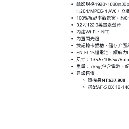
錄影規格1920×1080@30p
H.264/MPEG-4 AVC，
100%視野率觀景窗，約0
3.2吋122.9萬畫素螢幕
內建Wi-Fi、NFC
內置閃光燈
雙記憶卡插槽，儲存介面為 S
EN-EL15鋰電池，續航力C
尺寸：135.5x106.5x76m
重量：765g(包含電池、記
建議售價：
單機身
NT$37,900
搭配AF-S DX 18-140