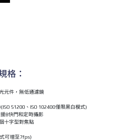
重點規格：
C感光元件，無低通濾鏡
(ISO 51200、ISO 102400僅限黑白模式)
s，支援B快門和定時攝影
5個十字型對焦點
式可增至7fps)