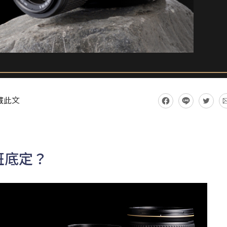
藏此文
班底定？