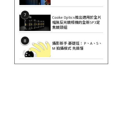
7
Cooke Optics推出適用於全片
幅無反光鏡相機的全新SP3定
焦鏡頭組
8
攝影新手 基礎班： P、A、S、
M 拍攝模式 先搞懂