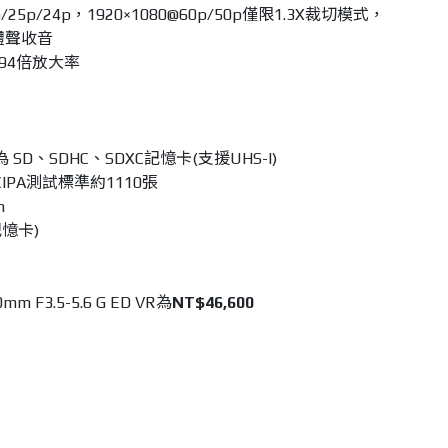
/25p/24p，1920×1080@60p/50p僅限1.3X裁切模式，
立體聲收音
.94倍放大率
D、SDHC、SDXC記憶卡(支援UHS-I)
IPA測試標準約1110張
m
憶卡)
mm F3.5-5.6 G ED VR為
NT$46,600