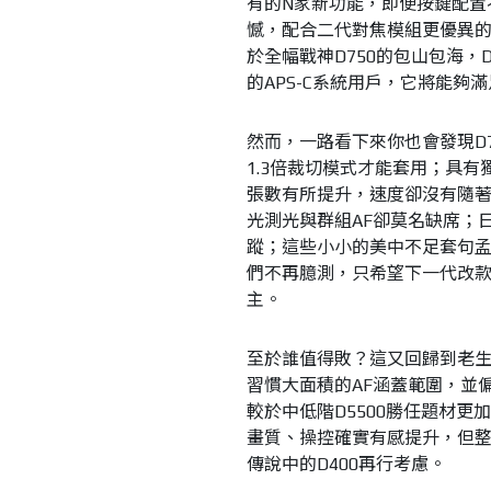
有的N家新功能，即便按鍵配置
憾，配合二代對焦模組更優異的
於全幅戰神D750的包山包海，
的APS-C系統用戶，它將能夠
然而，一路看下來你也會發現D72
1.3倍裁切模式才能套用；具
張數有所提升，速度卻沒有隨
光測光與群組AF卻莫名缺席；
蹤；這些小小的美中不足套句孟
們不再臆測，只希望下一代改款可
主。
至於誰值得敗？這又回歸到老生
習慣大面積的AF涵蓋範圍，並偏
較於中低階D5500勝任題材更
畫質、操控確實有感提升，但
傳說中的D400再行考慮。