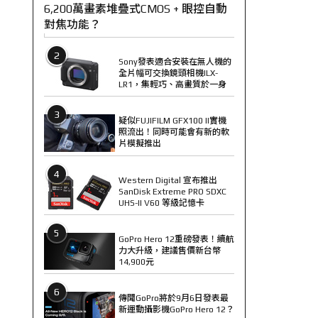
6,200萬畫素堆疊式CMOS + 眼控自動
對焦功能？
2
Sony發表適合安裝在無人機的
全片幅可交換鏡頭相機ILX-
LR1，集輕巧、高畫質於一身
3
疑似FUJIFILM GFX100 II實機
照流出！同時可能會有新的軟
片模擬推出
4
Western Digital 宣布推出
SanDisk Extreme PRO SDXC
UHS-II V60 等級記憶卡
5
GoPro Hero 12重磅發表！續航
力大升級，建議售價新台幣
14,900元
6
傳聞GoPro將於9月6日發表最
新運動攝影機GoPro Hero 12？