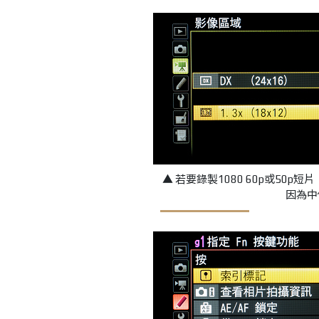
▲ 若要錄製1080 60p或50
因為中