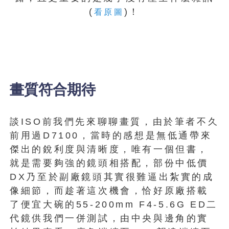
(
)！
看原圖
畫質符合期待
談ISO前我們先來聊聊畫質，由於筆者不久
前用過D7100，當時的感想是無低通帶來
傑出的銳利度與清晰度，唯有一個但書，
就是需要夠強的鏡頭相搭配，部份中低價
DX乃至於副廠鏡頭其實很難逼出紮實的成
像細節，而趁著這次機會，恰好原廠搭載
了便宜大碗的55-200mm F4-5.6G ED二
代鏡供我們一併測試，由中央與邊角的實