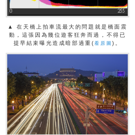
▲ 在天橋上拍車流最大的問題就是橋面震
動，這張因為幾位遊客狂奔而過，不得已
提早結束曝光造成暗部過重(
)。
看原圖