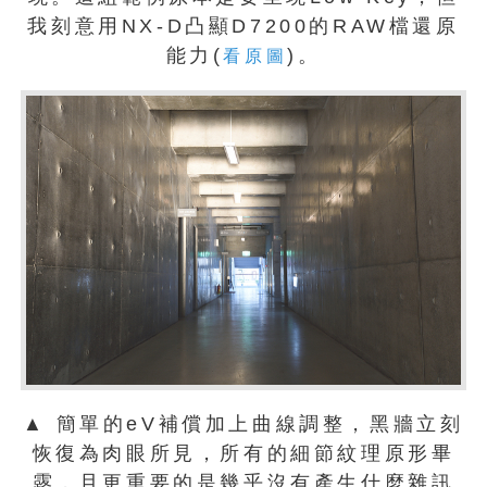
我刻意用NX-D凸顯D7200的RAW檔還原
能力(
)。
看原圖
▲ 簡單的eV補償加上曲線調整，黑牆立刻
恢復為肉眼所見，所有的細節紋理原形畢
露，且更重要的是幾乎沒有產生什麼雜訊