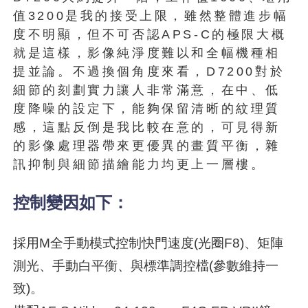
值3200是我的接受上限，雖然整體進步幅
度不明顯，但不可否認APS-C的極限大概
就是這樣，影像純淨度難以和全幅機種相
提並論。不過換個角度來看，D7200對於
細節的刻劃實力讓人非常滿意，在中、低
度降噪的設定下，能夠保留清晰的紋理質
感，這點反倒是我比較在意的，可見得新
的影像處理器帶來更優異的畫質平衡，雜
訊抑制與細節描繪能力均更上一層樓。
控制變因如下：
採用M全手動模式控制快門速度(光圈F8)、矩陣
測光、手動白平衡、與標準調控檔(參數維持一
致)。