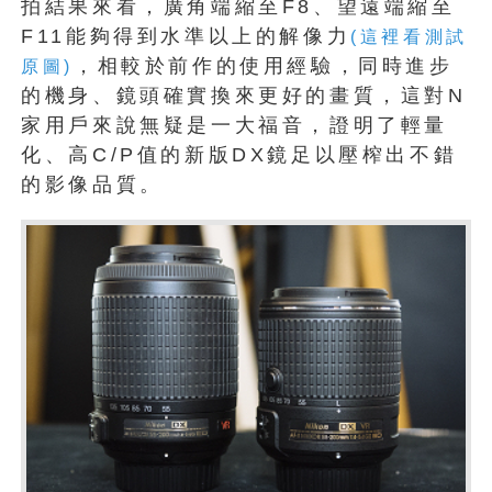
拍結果來看，廣角端縮至F8、望遠端縮至
F11能夠得到水準以上的解像力
(這裡看測試
，相較於前作的使用經驗，同時進步
原圖)
的機身、鏡頭確實換來更好的畫質，這對N
家用戶來說無疑是一大福音，證明了輕量
化、高C/P值的新版DX鏡足以壓榨出不錯
的影像品質。