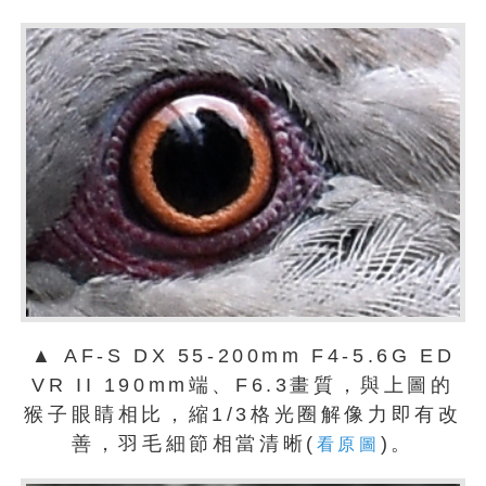
▲ AF-S DX 55-200mm F4-5.6G ED
VR II 190mm端、F6.3畫質，與上圖的
猴子眼睛相比，縮1/3格光圈解像力即有改
善，羽毛細節相當清晰(
)。
看原圖