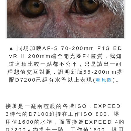
▲ 同場加映AF-S 70-200mm F4G ED
VR II 200mm端全開光圈F4畫質，我知
道這種比較一點都不公平，只是請出一組
理想值交互對照，證明新版55-200mm搭
配D7200已經有水準以上表現(
)。
看原圖
接著是一翻兩瞪眼的各階ISO，EXPEED
3時代的D7100維持在工作ISO 800、堪
用值1600的水準，而置換為EXPEED 4的
D7200大約提升一階，工作值1600、堪用