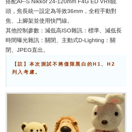
搭配AF-S Nikkor 24-120mm F4G ED VRII鏡
頭，焦長統一設定為等效36mm，全程手動對
焦、上腳架並使用快門線。
其他控制參數：減低高ISO雜訊：標準、減低長
時間曝光雜訊：關閉、主動式D-Lighting：關
閉、JPEG直出。
【註】本次測試不將僅限黑白的H1、H2
列入考慮。