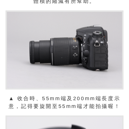
體積的縮減有所幫助。
▲ 收合時、55mm端及200mm端長度示
意，記得要旋開至55mm端才能拍攝喔！