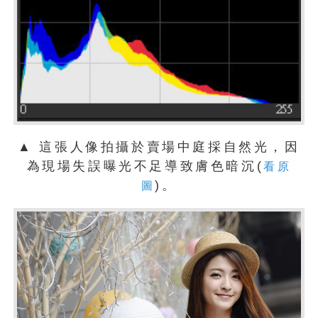
▲ 這張人像拍攝於賣場中庭採自然光，因
為現場失誤曝光不足導致膚色暗沉(
看原
)。
圖