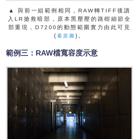
▲ 與前一組範例相同，RAW轉TIFF後讀
入LR搶救暗部，原本黑壓壓的路樹細節全
部重現，D7200的動態範圍實力由此可見
(
)。
看原圖
範例三：RAW檔寬容度示意