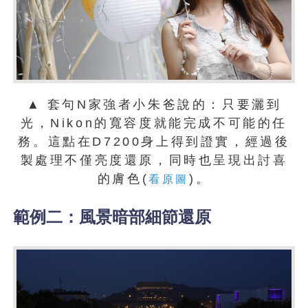
▲ 套句N家強者小朱爸說的：只要灑到
光，Nikon的寬容度就能完成不可能的任
務。這點在D7200身上得到證實，經過後
製處理不僅亮度還原，同時也呈現出討喜
的膚色(
)。
看原圖
範例二：風景暗部細節還原