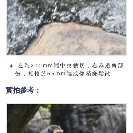
▲ 左為200mm端中央裁切，右為邊角部
份，相較於55mm端成像稍嫌鬆散。
實拍參考：