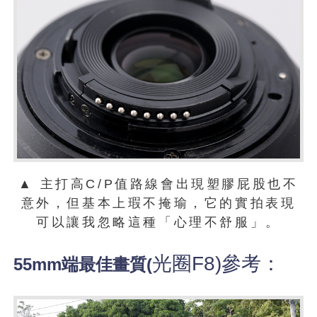
▲ 主打高C/P值路線會出現塑膠屁股也不
意外，但基本上瑕不掩瑜，它的實拍表現
可以讓我忽略這種「心理不舒服」。
光圈F8
)參考：
55mm端最佳畫質(