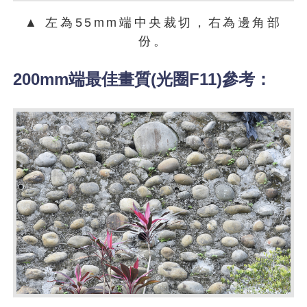
▲ 左為55mm端中央裁切，右為邊角部
份。
200mm端最佳畫質(光圈F11)參考：