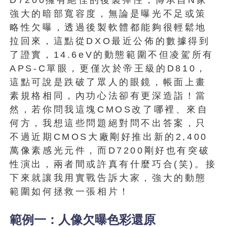
強大的暗部寬容度，無論是曝光不足或策
略性欠曝，透過後製軟體都能夠很輕鬆地
拉回來，這點從DXO最近公佈的數據得到
了證實，14.6eV的動態範圍不但凌駕所有
APS-C單眼，更僅次於帝王級的D810，
這點可說是跌破了眾人的眼鏡，帳面上畫
素規格相同，內功心法卻有更深造詣！當
然，若你問我這塊CMOS改了哪裡、來自
何方，我想這些問題絕對問不出答案，只
不過近期CMOS大廠剛好推出新的2,400
萬像素感光元件，而D7200剛好也有突破
性演出，兩者間或許真有什麼巧合(笑)。接
下來就讓我用實戰告訴大家，強大的動態
範圍如何拯救一張相片！
範例一：人像欠曝色彩還原