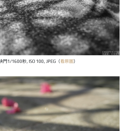
門1/1600秒, ISO 100, JPEG（
看原圖
）