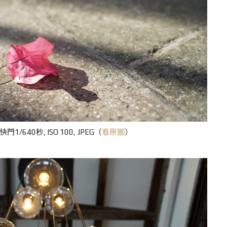
快門1/640秒, ISO 100, JPEG（
看原圖
）