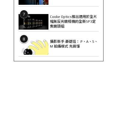
7
Cooke Optics推出適用於全片
幅無反光鏡相機的全新SP3定
焦鏡頭組
8
攝影新手 基礎班： P、A、S、
M 拍攝模式 先搞懂