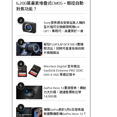
6,200萬畫素堆疊式CMOS + 眼控自動
對焦功能？
2
Sony發表適合安裝在無人機的
全片幅可交換鏡頭相機ILX-
LR1，集輕巧、高畫質於一身
3
疑似FUJIFILM GFX100 II實機
照流出！同時可能會有新的軟
片模擬推出
4
Western Digital 宣布推出
SanDisk Extreme PRO SDXC
UHS-II V60 等級記憶卡
5
GoPro Hero 12重磅發表！續航
力大升級，建議售價新台幣
14,900元
6
傳聞GoPro將於9月6日發表最
新運動攝影機GoPro Hero 12？