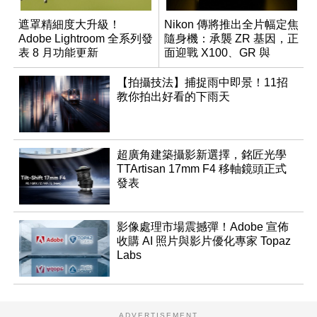
遮罩精細度大升級！
Nikon 傳將推出全片幅定焦
Adobe Lightroom 全系列發
隨身機：承襲 ZR 基因，正
表 8 月功能更新
面迎戰 X100、GR 與
RX1R 系列
【拍攝技法】捕捉雨中即景！11招
教你拍出好看的下雨天
超廣角建築攝影新選擇，銘匠光學
TTArtisan 17mm F4 移軸鏡頭正式
發表
影像處理市場震撼彈！Adobe 宣佈
收購 AI 照片與影片優化專家 Topaz
Labs
ADVERTISEMENT