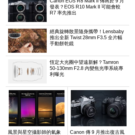
Canon EOS R8 Mark II 傳將於 9 月
發表？EOS R10 Mark II 可能會較
R7 率先推出
經典旋轉散景隨身攜帶！Lensbaby
推出全新 Twist 28mm F3.5 全片幅
手動餅乾鏡
恆定大光圈中望遠新解？Tamron
50-130mm F2.8 內變焦光學系統專
利曝光
風景與星空攝影師的氣象
Canon 傳 9 月推出復古風