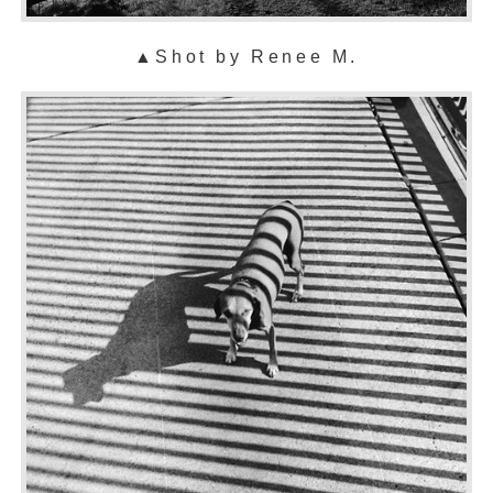
▲S
hot by Renee M.