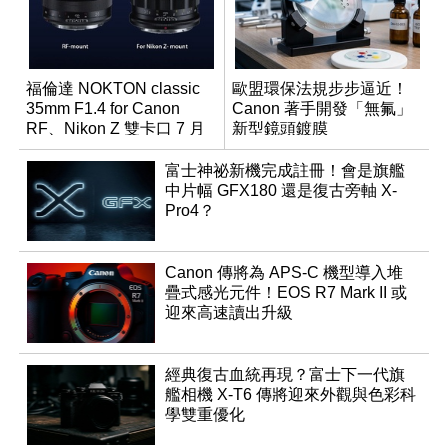
福倫達 NOKTON classic
歐盟環保法規步步逼近！
35mm F1.4 for Canon
Canon 著手開發「無氟」
RF、Nikon Z 雙卡口 7 月
新型鏡頭鍍膜
同步登台
富士神祕新機完成註冊！會是旗艦
中片幅 GFX180 還是復古旁軸 X-
Pro4？
Canon 傳將為 APS-C 機型導入堆
疊式感光元件！EOS R7 Mark II 或
迎來高速讀出升級
經典復古血統再現？富士下一代旗
艦相機 X-T6 傳將迎來外觀與色彩科
學雙重優化