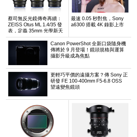
蔡司無反光鏡傳奇再續：
最速 0.05 秒對焦，Sony
ZEISS Otus ML 1.4/35 發
a6300 搭載 4K 錄影上市
表，定義 35mm 光學新天
花板
Canon PowerShot 全新口袋隨身機
傳將於 9 月登場！鏡頭規格與運算
攝影升級成為焦點
更輕巧平價的遠攝方案？傳 Sony 正
研發 FE 100-400mm F5-6.8 OSS
望遠變焦鏡頭