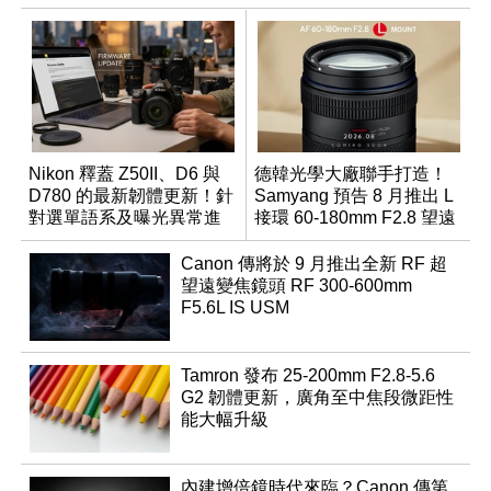
Nikon 釋蓋 Z50II、D6 與
德韓光學大廠聯手打造！
D780 的最新韌體更新！針
Samyang 預告 8 月推出 L
對選單語系及曝光異常進
接環 60-180mm F2.8 望遠
行修復
變焦鏡
Canon 傳將於 9 月推出全新 RF 超
望遠變焦鏡頭 RF 300-600mm
F5.6L IS USM
Tamron 發布 25-200mm F2.8-5.6
G2 韌體更新，廣角至中焦段微距性
能大幅升級
內建增倍鏡時代來臨？Canon 傳第