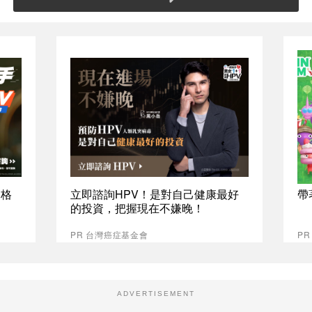
資格
立即諮詢HPV！是對自己健康最好
帶
的投資，把握現在不嫌晚！
PR 台灣癌症基金會
PR
ADVERTISEMENT