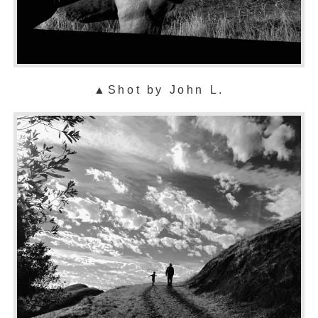
▲
Shot by John L.