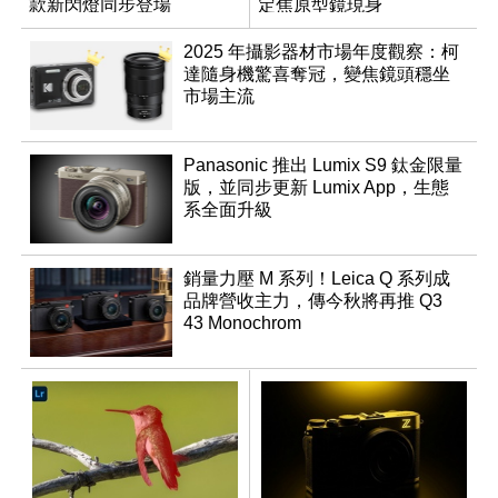
款新閃燈同步登場
定焦原型鏡現身
2025 年攝影器材市場年度觀察：柯
達隨身機驚喜奪冠，變焦鏡頭穩坐
市場主流
Panasonic 推出 Lumix S9 鈦金限量
版，並同步更新 Lumix App，生態
系全面升級
銷量力壓 M 系列！Leica Q 系列成
品牌營收主力，傳今秋將再推 Q3
43 Monochrom