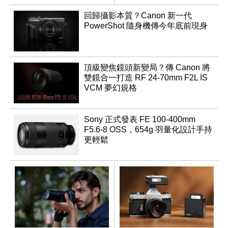
鏡
回歸攝影本質？Canon 新一代
PowerShot 隨身機傳今年底前現身
頂級變焦鏡頭新變局？傳 Canon 將
雙鏡合一打造 RF 24-70mm F2L IS
VCM 夢幻規格
Sony 正式發表 FE 100-400mm
F5.6-8 OSS，654g 羽量化設計手持
更輕鬆