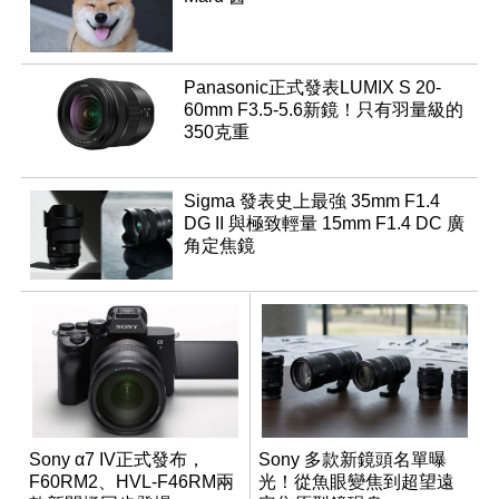
Panasonic正式發表LUMIX S 20-
60mm F3.5-5.6新鏡！只有羽量級的
350克重
Sigma 發表史上最強 35mm F1.4
DG II 與極致輕量 15mm F1.4 DC 廣
角定焦鏡
Sony α7 IV正式發布，
Sony 多款新鏡頭名單曝
F60RM2、HVL-F46RM兩
光！從魚眼變焦到超望遠