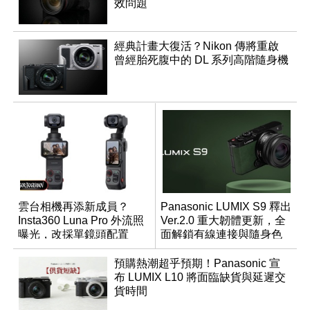
效問題
經典計畫大復活？Nikon 傳將重啟
曾經胎死腹中的 DL 系列高階隨身機
雲台相機再添新成員？
Panasonic LUMIX S9 釋出
Insta360 Luna Pro 外流照
Ver.2.0 重大韌體更新，全
曝光，改採單鏡頭配置
面解鎖有線連接與隨身色
調編輯
預購熱潮超乎預期！Panasonic 宣
布 LUMIX L10 將面臨缺貨與延遲交
貨時間