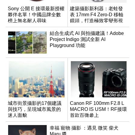
Sony 公開 E 接環最新授權
建築攝影新利器：老蛙發
夥伴名單！中國品牌全數
表 17mm F4 Zero-D 移軸
榜上無名耐人尋味
鏡頭，打造極致零變形視
野
結合生成式 AI 與拍攝建議！Adobe
Project Indigo 測試全新 AI
Playground 功能
城市街景攝影的17個建議
Canon RF 100mm F2.8 L
與技巧，呈現城市風景的
MACRO IS USM！RF接環
迷人面貌
首款百微參上
幸福 寵物 攝影 ：遇見 微笑 柴犬
Maru 醬