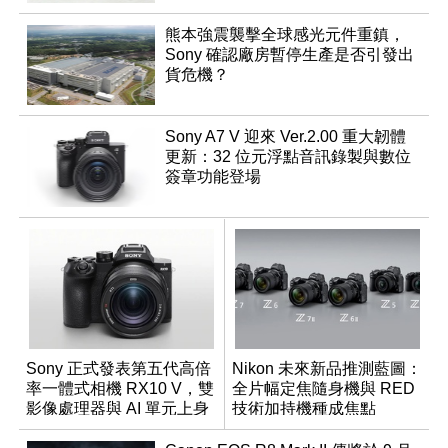
熊本強震襲擊全球感光元件重鎮，
Sony 確認廠房暫停生產是否引發出
貨危機？
Sony A7 V 迎來 Ver.2.00 重大韌體
更新：32 位元浮點音訊錄製與數位
簽章功能登場
Sony 正式發表第五代高倍
Nikon 未來新品推測藍圖：
率一體式相機 RX10 V，雙
全片幅定焦隨身機與 RED
影像處理器與 AI 單元上身
技術加持機種成焦點