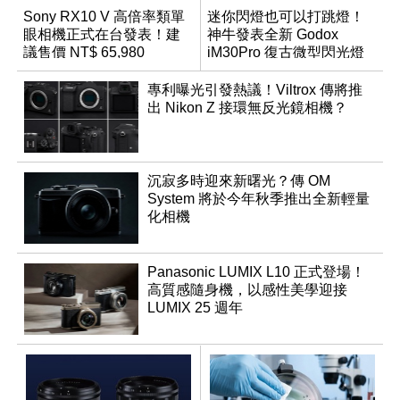
Sony RX10 V 高倍率類單
迷你閃燈也可以打跳燈！
眼相機正式在台發表！建
神牛發表全新 Godox
議售價 NT$ 65,980
iM30Pro 復古微型閃光燈
專利曝光引發熱議！Viltrox 傳將推
出 Nikon Z 接環無反光鏡相機？
沉寂多時迎來新曙光？傳 OM
System 將於今年秋季推出全新輕量
化相機
Panasonic LUMIX L10 正式登場！
高質感隨身機，以感性美學迎接
LUMIX 25 週年