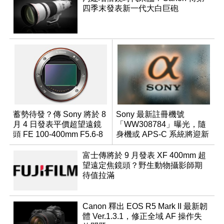
四季末發表新一代大白巨砲
蓄勢待發？傳 Sony 將於 8
Sony 最新註冊機號
月 4 日發表平價超望遠鏡
「WW308784」曝光，隨
頭 FE 100-400mm F5.6-8
身機或 APS-C 系統將迎新
成員？
富士傳將於 9 月發表 XF 400mm 超
望遠定焦鏡頭？野生動物攝影師期
待值拉滿
Canon 釋出 EOS R5 Mark II 最新韌
體 Ver.1.3.1，修正全域 AF 操作失