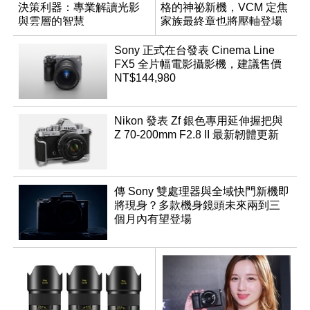
決策利器：專業解讀光影
格的神祕新機，VCM 定焦
與雲層的智慧
家族最終章也將壓軸登場
App「Atmos」登場
Sony 正式在台發表 Cinema Line
FX5 全片幅電影攝影機，建議售價
NT$144,980
Nikon 發表 Zf 銀色專用延伸握把與
Z 70-200mm F2.8 II 最新韌體更新
傳 Sony 雙處理器與全域快門新機即
將現身？多款機身鏡頭未來兩到三
個月內有望登場