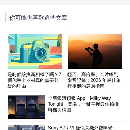
你可能也喜歡這些文章
是時候該換新相機了嗎？7
輕巧、高倍率、全片幅到
個你手上器材真的需要升
影音記錄：2026 年最佳旅
級的理由
行相機的選購指南
全新銀河預報 App「Milky Way
Tonight」登場，一鍵掌握最佳拍攝
時機與構圖
Sony A7R VI 疑似真機外觀曝光，