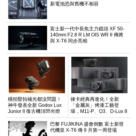
新電池恐與舊機不相容
富士新一代中長焦主力鏡頭 XF 50-
140mm F2.8 R LM OIS WR II 傳將
與 X-T6 同步亮相
橫拍豎拍補光都沒問題！
徠卡經典再進化！全新
神牛發表全新 Godox Lux
「金屬灰」烤漆工藝登
Junior II 復古機頂閃光燈
場，M11-P、Q3、D-Lux 8
領銜換裝
巴黎 FUJIKINA 盛會倒數 富士新世
代機皇 X-T6 傳 9 月第一周登場