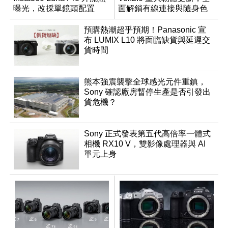
曝光，改採單鏡頭配置
面解鎖有線連接與隨身色
調編輯
預購熱潮超乎預期！Panasonic 宣
布 LUMIX L10 將面臨缺貨與延遲交
貨時間
熊本強震襲擊全球感光元件重鎮，
Sony 確認廠房暫停生產是否引發出
貨危機？
Sony 正式發表第五代高倍率一體式
相機 RX10 V，雙影像處理器與 AI
單元上身