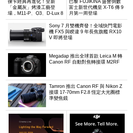
徠卡經典再進化！全新
巴黎 FUJIKINA 盛會倒數
「金屬灰」烤漆工藝登
富士新世代機皇 X-T6 傳 9
場，M11-P、Q3、D-Lux 8
月第一周登場
領銜換裝
Sony 7 月雙機齊發！全域快門電影
機 FX5 與睽違 9 年長焦旗艦 RX10
V 即將登場
Megadap 推出全球首款 Leica M 轉
Canon RF 自動對焦轉接環 M2RF
Tamron 推出 Canon RF 與 Nikon Z
接環 17-70mm F2.8 恆定大光圈標
準變焦鏡