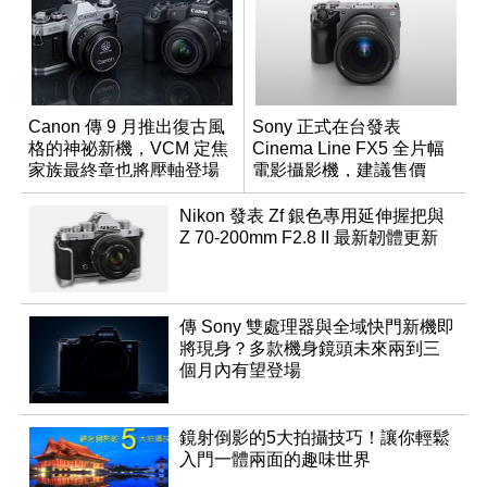
Canon 傳 9 月推出復古風
Sony 正式在台發表
格的神祕新機，VCM 定焦
Cinema Line FX5 全片幅
家族最終章也將壓軸登場
電影攝影機，建議售價
NT$144,980
Nikon 發表 Zf 銀色專用延伸握把與
Z 70-200mm F2.8 II 最新韌體更新
傳 Sony 雙處理器與全域快門新機即
將現身？多款機身鏡頭未來兩到三
個月內有望登場
鏡射倒影的5大拍攝技巧！讓你輕鬆
入門一體兩面的趣味世界