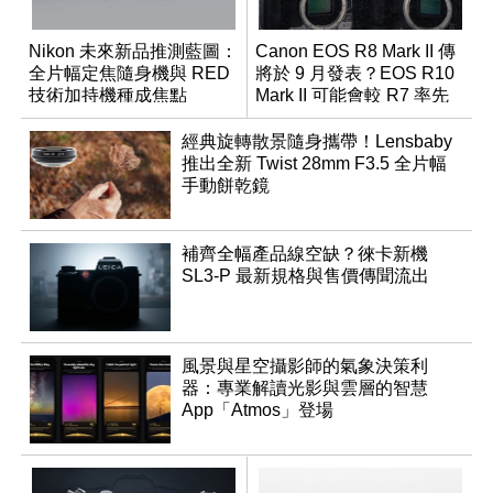
Nikon 未來新品推測藍圖：
Canon EOS R8 Mark II 傳
全片幅定焦隨身機與 RED
將於 9 月發表？EOS R10
技術加持機種成焦點
Mark II 可能會較 R7 率先
推出
經典旋轉散景隨身攜帶！Lensbaby
推出全新 Twist 28mm F3.5 全片幅
手動餅乾鏡
補齊全幅產品線空缺？徠卡新機
SL3-P 最新規格與售價傳聞流出
風景與星空攝影師的氣象決策利
器：專業解讀光影與雲層的智慧
App「Atmos」登場