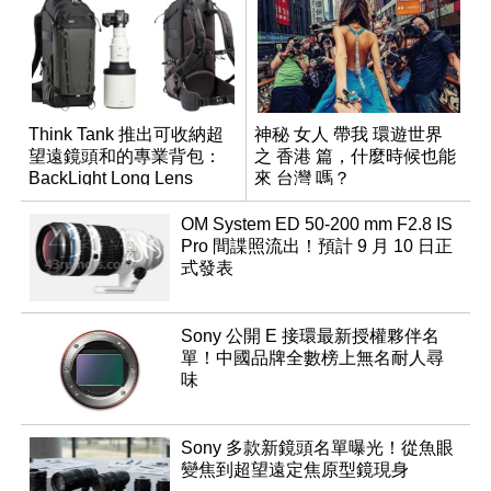
Think Tank 推出可收納超
神秘 女人 帶我 環遊世界
望遠鏡頭和的專業背包：
之 香港 篇，什麼時候也能
BackLight Long Lens
來 台灣 嗎？
Backpack
OM System ED 50-200 mm F2.8 IS
Pro 間諜照流出！預計 9 月 10 日正
式發表
Sony 公開 E 接環最新授權夥伴名
單！中國品牌全數榜上無名耐人尋
味
Sony 多款新鏡頭名單曝光！從魚眼
變焦到超望遠定焦原型鏡現身