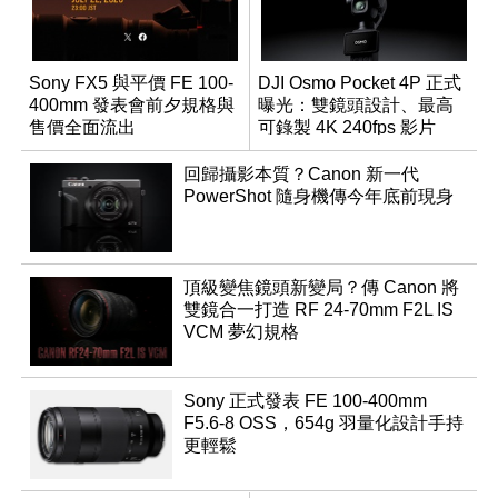
Sony FX5 與平價 FE 100-
DJI Osmo Pocket 4P 正式
400mm 發表會前夕規格與
曝光：雙鏡頭設計、最高
售價全面流出
可錄製 4K 240fps 影片
回歸攝影本質？Canon 新一代
PowerShot 隨身機傳今年底前現身
頂級變焦鏡頭新變局？傳 Canon 將
雙鏡合一打造 RF 24-70mm F2L IS
VCM 夢幻規格
Sony 正式發表 FE 100-400mm
F5.6-8 OSS，654g 羽量化設計手持
更輕鬆