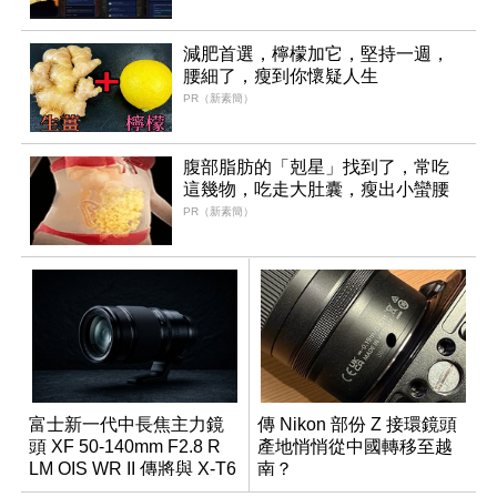
減肥首選，檸檬加它，堅持一週，
腰細了，瘦到你懷疑人生
PR（新素簡）
腹部脂肪的「剋星」找到了，常吃
這幾物，吃走大肚囊，瘦出小蠻腰
PR（新素簡）
富士新一代中長焦主力鏡
傳 Nikon 部份 Z 接環鏡頭
頭 XF 50-140mm F2.8 R
產地悄悄從中國轉移至越
LM OIS WR II 傳將與 X-T6
南？
同步亮相