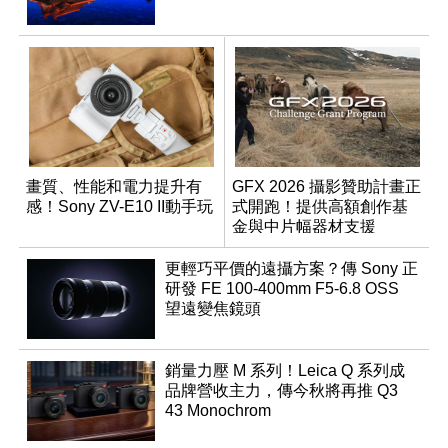
畫質、性能和電力提升有
GFX 2026 攝影贊助計畫正
感！Sony ZV-E10 II動手玩
式開跑！提供高額創作基
金與中片幅器材支援
更輕巧平價的遠攝方案？傳 Sony 正
研發 FE 100-400mm F5-6.8 OSS
望遠變焦鏡頭
銷量力壓 M 系列！Leica Q 系列成
品牌營收主力，傳今秋將再推 Q3
43 Monochrom