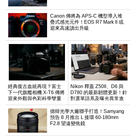
Canon 傳將為 APS-C 機型導入堆
疊式感光元件！EOS R7 Mark II 或
迎來高速讀出升級
經典復古血統再現？富士
Nikon 釋蓋 Z50II、D6 與
下一代旗艦相機 X-T6 傳將
D780 的最新韌體更新！針
迎來外觀與色彩科學雙重
對選單語系及曝光異常進
優化
行修復
德韓光學大廠聯手打造！Samyang
預告 8 月推出 L 接環 60-180mm
F2.8 望遠變焦鏡