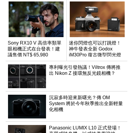
Sony RX10 V 高倍率類單
迷你閃燈也可以打跳燈！
眼相機正式在台發表！建
神牛發表全新 Godox
議售價 NT$ 65,980
iM30Pro 復古微型閃光燈
專利曝光引發熱議！Viltrox 傳將推
出 Nikon Z 接環無反光鏡相機？
沉寂多時迎來新曙光？傳 OM
System 將於今年秋季推出全新輕量
化相機
Panasonic LUMIX L10 正式登場！