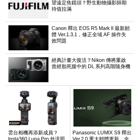
望遠定焦鏡頭？野生動物攝影師期
待值拉滿
Canon 釋出 EOS R5 Mark II 最新韌
體 Ver.1.3.1，修正全域 AF 操作失
效問題
經典計畫大復活？Nikon 傳將重啟
曾經胎死腹中的 DL 系列高階隨身機
雲台相機再添新成員？
Panasonic LUMIX S9 釋出
Insta360 Luna Pro 外流照
Ver.2.0 重大韌體更新，全