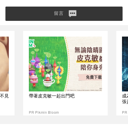
留言
不見
帶著皮克敏一起出門吧
成
張
PR Pikmin Bloom
P