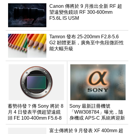
Canon 傳將於 9 月推出全新 RF 超
望遠變焦鏡頭 RF 300-600mm
F5.6L IS USM
Tamron 發布 25-200mm F2.8-5.6
G2 韌體更新，廣角至中焦段微距性
能大幅升級
蓄勢待發？傳 Sony 將於 8
Sony 最新註冊機號
月 4 日發表平價超望遠鏡
「WW308784」曝光，隨
頭 FE 100-400mm F5.6-8
身機或 APS-C 系統將迎新
成員？
富士傳將於 9 月發表 XF 400mm 超