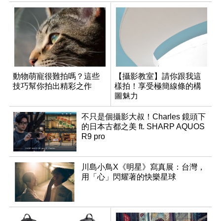
動物萌寵很難拍嗎？這些
【攝影教室】請你跟我這
技巧幫你拍出精彩之作
樣拍！享受極簡線條的構
圖魅力
不只是個攝影大叔！Charles 鏡頭下
的日本古都之美 ft. SHARP AQUOS
R9 pro
川島小鳥X《明星》寫真展：台灣，
用「心」閃耀著的快樂星球