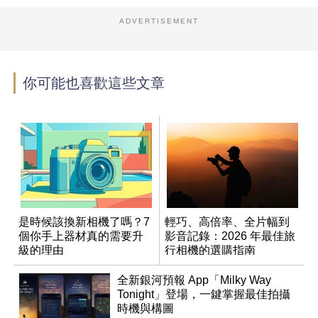
ADVERTISEMENT
你可能也喜歡這些文章
是時候該換新相機了嗎？7
輕巧、高倍率、全片幅到
個你手上器材真的需要升
影音記錄：2026 年最佳旅
級的理由
行相機的選購指南
全新銀河預報 App「Milky Way
Tonight」登場，一鍵掌握最佳拍攝
時機與構圖