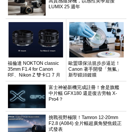
高質感隨身機，以感性美學迎接
LUMIX 25 週年
福倫達 NOKTON classic
歐盟環保法規步步逼近！
35mm F1.4 for Canon
Canon 著手開發「無氟」
RF、Nikon Z 雙卡口 7 月
新型鏡頭鍍膜
同步登台
富士神祕新機完成註冊！會是旗艦
中片幅 GFX180 還是復古旁軸 X-
Pro4？
挑戰視野極限！Tamron 12-20mm
F2.8 (A084) 全片幅超廣角變焦鏡正
式發表