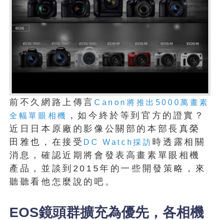
前不久網路上傳言
Canon將推出5000萬畫素
，如今終於等到官方的證實？
全幅單眼相機
近日日本原廠的影像公關部的本部長真榮
田雅也，在接受
時透露相關
DC Watch採訪
消息，確認近期將會發表高畫素單眼相機
產品，並談到2015年的一些開發策略，來
聽聽看他怎麼說的吧。
EOS鏡頭群擴充為優先，各相機