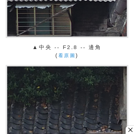
▲中央 -- F2.8 -- 邊角
(
)
看原圖