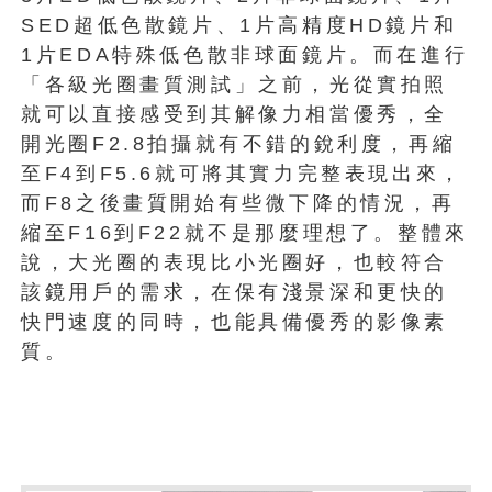
SED超低色散鏡片、1片高精度HD鏡片和
1片EDA特殊低色散非球面鏡片。而在進行
「各級光圈畫質測試」之前，光從實拍照
就可以直接感受到其解像力相當優秀，全
開光圈F2.8拍攝就有不錯的銳利度，再縮
至F4到F5.6就可將其實力完整表現出來，
而F8之後畫質開始有些微下降的情況，再
縮至F16到F22就不是那麼理想了。整體來
說，大光圈的表現比小光圈好，也較符合
該鏡用戶的需求，在保有淺景深和更快的
快門速度的同時，也能具備優秀的影像素
質。