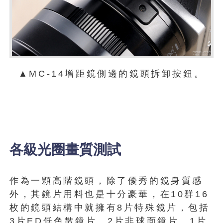
▲MC-14增距鏡側邊的鏡頭拆卸按鈕。
各級光圈畫質測試
作為一顆高階鏡頭，除了優秀的鏡身質感
外，其鏡片用料也是十分豪華，在10群16
枚的鏡頭結構中就擁有8片特殊鏡片，包括
3片ED低色散鏡片、2片非球面鏡片、1片