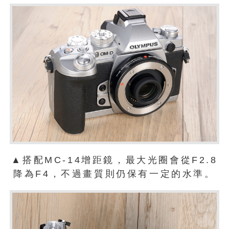
▲搭配MC-14增距鏡，最大光圈會從F2.8
降為F4，不過畫質則仍保有一定的水準。