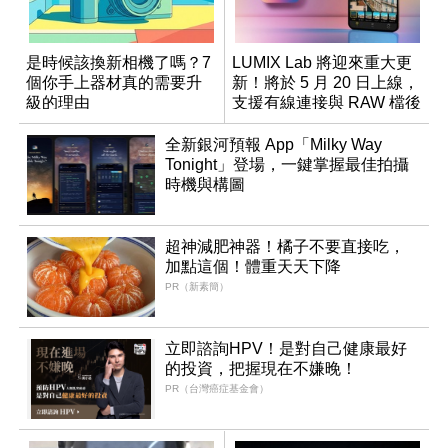
是時候該換新相機了嗎？7
LUMIX Lab 將迎來重大更
個你手上器材真的需要升
新！將於 5 月 20 日上線，
級的理由
支援有線連接與 RAW 檔後
製
全新銀河預報 App「Milky Way
Tonight」登場，一鍵掌握最佳拍攝
時機與構圖
超神減肥神器！橘子不要直接吃，
加點這個！體重天天下降
PR（新素簡）
立即諮詢HPV！是對自己健康最好
的投資，把握現在不嫌晚！
PR（台灣癌症基金會）