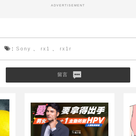
ADVERTISEMENT
Sony
rx1
rx1r
、
、
留言