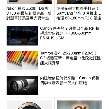
Nikon 釋蓋 Z50II、D6 與
德韓光學大廠聯手打造！
D780 的最新韌體更新！針
Samyang 預告 8 月推出 L
對選單語系及曝光異常進
接環 60-180mm F2.8 望遠
行修復
變焦鏡
Canon 傳將於 9 月推出全新 RF 超
望遠變焦鏡頭 RF 300-600mm
F5.6L IS USM
Tamron 發布 25-200mm F2.8-5.6
G2 韌體更新，廣角至中焦段微距性
能大幅升級
內建增倍鏡時代來臨？Canon 傳第
四季末發表新一代大白巨砲