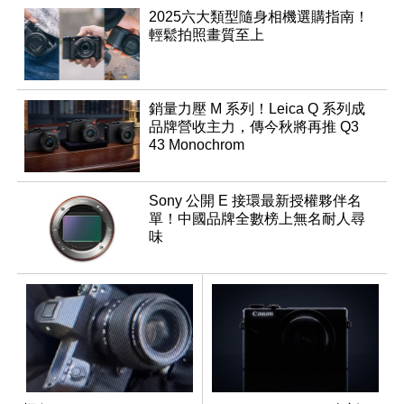
2025六大類型隨身相機選購指南！
輕鬆拍照畫質至上
銷量力壓 M 系列！Leica Q 系列成
品牌營收主力，傳今秋將再推 Q3
43 Monochrom
Sony 公開 E 接環最新授權夥伴名
單！中國品牌全數榜上無名耐人尋
味