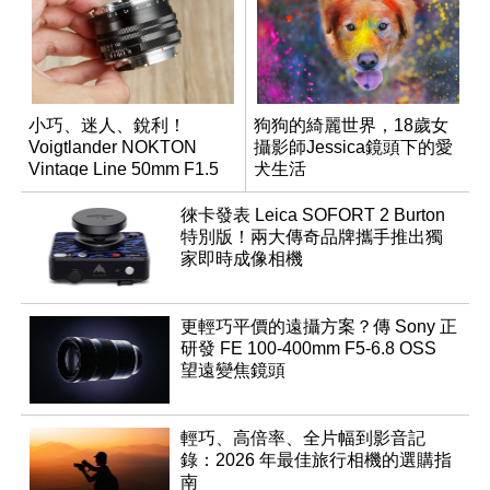
小巧、迷人、銳利！
狗狗的綺麗世界，18歲女
Voigtlander NOKTON
攝影師Jessica鏡頭下的愛
Vintage Line 50mm F1.5
犬生活
ASPH II
徠卡發表 Leica SOFORT 2 Burton
特別版！兩大傳奇品牌攜手推出獨
家即時成像相機
更輕巧平價的遠攝方案？傳 Sony 正
研發 FE 100-400mm F5-6.8 OSS
望遠變焦鏡頭
輕巧、高倍率、全片幅到影音記
錄：2026 年最佳旅行相機的選購指
南