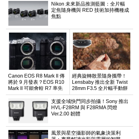
Nikon 未來新品推測藍圖：全片幅
定焦隨身機與 RED 技術加持機種成
焦點
Canon EOS R8 Mark II 傳
經典旋轉散景隨身攜帶！
將於 9 月發表？EOS R10
Lensbaby 推出全新 Twist
Mark II 可能會較 R7 率先
28mm F3.5 全片幅手動餅
推出
乾鏡
支援全域快門同步拍攝！Sony 推出
HVL-F28RM 與 F28RMA 閃燈
Ver.2.00 韌體
風景與星空攝影師的氣象決策利