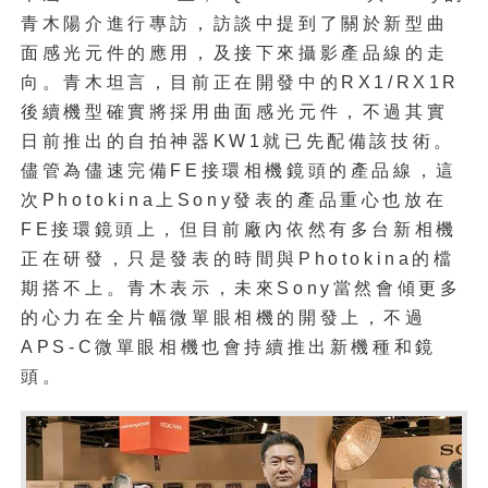
青木陽介進行專訪，訪談中提到了關於新型曲
面感光元件的應用，及接下來攝影產品線的走
向。青木坦言，目前正在開發中的RX1/RX1R
後續機型確實將採用曲面感光元件，不過其實
日前推出的自拍神器KW1就已先配備該技術。
儘管為儘速完備FE接環相機鏡頭的產品線，這
次Photokina上Sony發表的產品重心也放在
FE接環鏡頭上，但目前廠內依然有多台新相機
正在研發，只是發表的時間與Photokina的檔
期搭不上。青木表示，未來Sony當然會傾更多
的心力在全片幅微單眼相機的開發上，不過
APS-C微單眼相機也會持續推出新機種和鏡
頭。