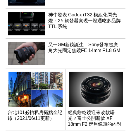
神牛發表 Godox iT32 模組化閃光
燈：X5 觸發器實現一燈通吃多品牌
TTL 系統
又一GM新鏡誕生！Sony發布超廣
角大光圈定焦鏡FE 14mm F1.8 GM
台北101必拍私房攝點全記
經典餅乾鏡迎來改款曙
錄（2021/06/11更新）
光？富士公開新款 XF
18mm F2 定焦鏡頭的內對
焦專利