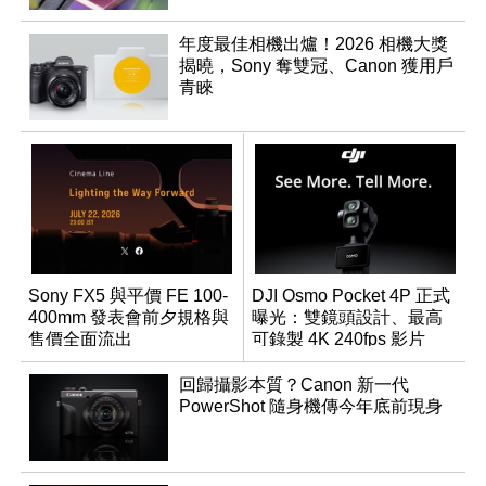
年度最佳相機出爐！2026 相機大獎
揭曉，Sony 奪雙冠、Canon 獲用戶
青睞
Sony FX5 與平價 FE 100-
DJI Osmo Pocket 4P 正式
400mm 發表會前夕規格與
曝光：雙鏡頭設計、最高
售價全面流出
可錄製 4K 240fps 影片
回歸攝影本質？Canon 新一代
PowerShot 隨身機傳今年底前現身