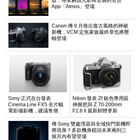
器：專業解讀光影與雲層的智慧
App「Atmos」登場
Canon 傳 9 月推出復古風格的神祕
新機，VCM 定焦家族最終章也將壓
軸登場
Sony 正式在台發表
Nikon 發表 Zf 銀色專用延
Cinema Line FX5 全片幅
伸握把與 Z 70-200mm
電影攝影機，建議售價
F2.8 II 最新韌體更新
NT$144,980
傳 Sony 雙處理器與全域快門新機即
將現身？多款機身鏡頭未來兩到三
個月內有望登場