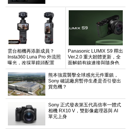
雲台相機再添新成員？
Panasonic LUMIX S9 釋出
Insta360 Luna Pro 外流照
Ver.2.0 重大韌體更新，全
曝光，改採單鏡頭配置
面解鎖有線連接與隨身色
調編輯
熊本強震襲擊全球感光元件重鎮，
Sony 確認廠房暫停生產是否引發出
貨危機？
Sony 正式發表第五代高倍率一體式
相機 RX10 V，雙影像處理器與 AI
單元上身