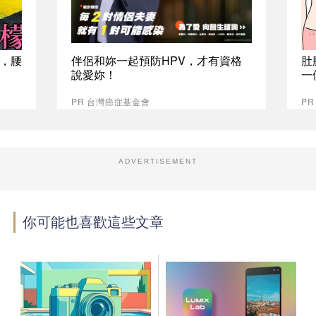
，腰
伴侶和妳一起預防HPV，才有資格
肚
說愛妳！
一
PR 台灣癌症基金會
PR
ADVERTISEMENT
你可能也喜歡這些文章