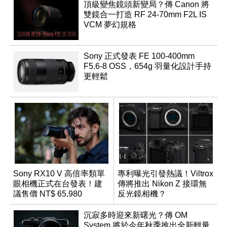
頂級變焦鏡頭新變局？傳 Canon 將
雙鏡合一打造 RF 24-70mm F2L IS
VCM 夢幻規格
Sony 正式發表 FE 100-400mm
F5.6-8 OSS，654g 羽量化設計手持
更輕鬆
Sony RX10 V 高倍率類單
專利曝光引發熱議！Viltrox
眼相機正式在台發表！建
傳將推出 Nikon Z 接環無
議售價 NT$ 65,980
反光鏡相機？
沉寂多時迎來新曙光？傳 OM
System 將於今年秋季推出全新輕量