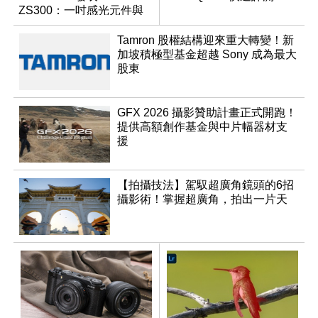
ZS300：一吋感光元件與
15 倍光學變焦
Tamron 股權結構迎來重大轉變！新
加坡積極型基金超越 Sony 成為最大
股東
GFX 2026 攝影贊助計畫正式開跑！
提供高額創作基金與中片幅器材支
援
【拍攝技法】駕馭超廣角鏡頭的6招
攝影術！掌握超廣角，拍出一片天