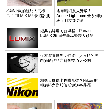
不容小覷的輕巧入門機！
遮罩精細度大升級！
FUJIFILM X-M5 快速評測
Adobe Lightroom 全系列發
表 8 月功能更新
經典品牌邁向新里程：Panasonic
LUMIX 25 週年產品發表大預測
從灰階看世界：打造引人入勝的黑
白攝影作品之關鍵技巧大公開
相機大廠傳出收購風聲？Nikon 財
報虧損之際股價反迎逆勢暴漲