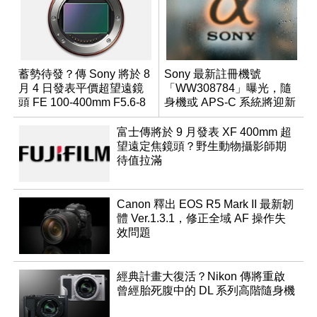
蓄勢待發？傳 Sony 將於 8
Sony 最新註冊機號
月 4 日發表平價超望遠鏡
「WW308784」曝光，隨
頭 FE 100-400mm F5.6-8
身機或 APS-C 系統將迎新
成員？
富士傳將於 9 月發表 XF 400mm 超
望遠定焦鏡頭？野生動物攝影師期
待值拉滿
Canon 釋出 EOS R5 Mark II 最新韌
體 Ver.1.3.1，修正全域 AF 操作失
效問題
經典計畫大復活？Nikon 傳將重啟
曾經胎死腹中的 DL 系列高階隨身機