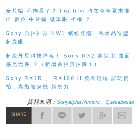
全片幅 不夠看了？ Fujifilm 將在今年夏末推
出 數位 中片幅 微單眼 相機 ？
Sony 自拍神器 KW1 繽紛登場，香水品造型
超亮眼
超級外星科技降臨！ Sony RX2 將採用 曲面
感光元件 ？（新增首張實拍圖！）
Sony RX1R 、 RX100 II 發表現場 試玩實
拍，高階隨身機 新勢力
資料來源：
、
Sonyalpha Rumors
Quesabesde
SHARE