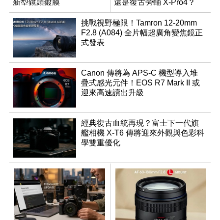
新型鏡頭鍍膜
還是復古旁軸 X-Pro4？
挑戰視野極限！Tamron 12-20mm
F2.8 (A084) 全片幅超廣角變焦鏡正
式發表
Canon 傳將為 APS-C 機型導入堆
疊式感光元件！EOS R7 Mark II 或
迎來高速讀出升級
經典復古血統再現？富士下一代旗
艦相機 X-T6 傳將迎來外觀與色彩科
學雙重優化