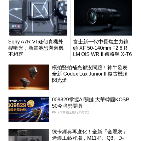
Sony A7R VI 疑似真機外
富士新一代中長焦主力鏡
觀曝光，新電池恐與舊機
頭 XF 50-140mm F2.8 R
不相容
LM OIS WR II 傳將與 X-T6
同步亮相
橫拍豎拍補光都沒問題！神牛發表
全新 Godox Lux Junior II 復古機頂
閃光燈
009829掌握AI關鍵 大華韓國KOSPI
50今強勢開募
PR（大華銀全能行銷方案）
徠卡經典再進化！全新「金屬灰」
烤漆工藝登場，M11-P、Q3、D-