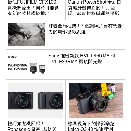
疑似FUJIFILM GFX100 II
Canon PowerShot 全新口
實機照流出！同時可能會
袋隨身機傳將於 9 月登
有新的軟片模擬推出
場！鏡頭規格與運算攝影
升級成為焦點
打破全局框架！7 個讓照片更有想像
力的局部攝影思維
Sony 推出新款 HVL-F46RMA 和
HVL-F28RMA 機頂閃光燈
輕巧旅遊機回歸！
標準視角下的攝影樂趣！
Panasonic 發表 LUMIX
Leica Q3 43 快速評測