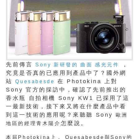
先前傳言
，
Sony 新研發的 曲面 感光元件
究竟是否真的已應用到產品中了？國外網
站
在 Photokina 上對
Quesabesde
Sony 官方的採訪中，確認了先前推出的
香水瓶 自拍相機 Sony KW1 已採用了這
一最新技術，接下來又將在什麼產品中看
到這一技術的應用呢？來聽聽 Sony
歐洲
怎麼說。
地區的經理青木陽介
本屆Photokina上， Quesabesde與Sony的