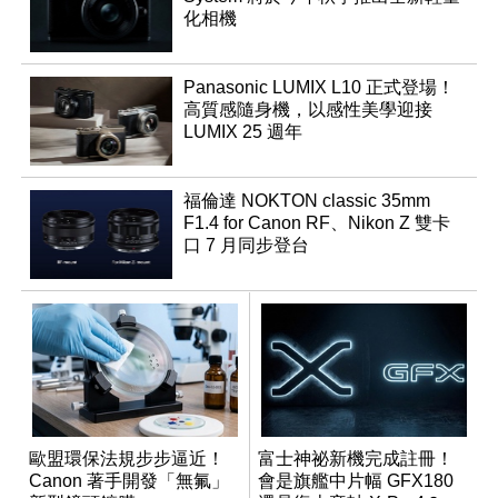
化相機
Panasonic LUMIX L10 正式登場！
高質感隨身機，以感性美學迎接
LUMIX 25 週年
福倫達 NOKTON classic 35mm
F1.4 for Canon RF、Nikon Z 雙卡
口 7 月同步登台
歐盟環保法規步步逼近！
富士神祕新機完成註冊！
Canon 著手開發「無氟」
會是旗艦中片幅 GFX180