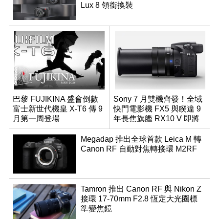
Lux 8 領銜換裝
巴黎 FUJIKINA 盛會倒數
Sony 7 月雙機齊發！全域
富士新世代機皇 X-T6 傳 9
快門電影機 FX5 與睽違 9
月第一周登場
年長焦旗艦 RX10 V 即將
登場
Megadap 推出全球首款 Leica M 轉
Canon RF 自動對焦轉接環 M2RF
Tamron 推出 Canon RF 與 Nikon Z
接環 17-70mm F2.8 恆定大光圈標
準變焦鏡