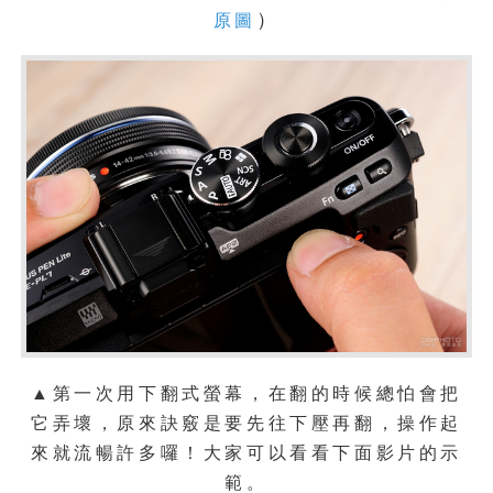
）
原圖
▲第一次用下翻式螢幕，在翻的時候總怕會把
它弄壞，原來訣竅是要先往下壓再翻，操作起
來就流暢許多囉！大家可以看看下面影片的示
範。