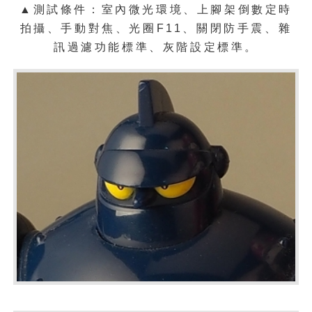
▲測試條件：室內微光環境、上腳架倒數定時
拍攝、手動對焦、光圈F11、關閉防手震、雜
訊過濾功能標準、灰階設定標準。