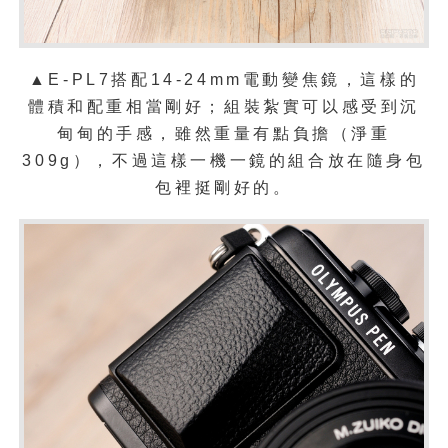
▲E-PL7搭配14-24mm電動變焦鏡，這樣的
體積和配重相當剛好；組裝紮實可以感受到沉
甸甸的手感，雖然重量有點負擔（淨重
309g），不過這樣一機一鏡的組合放在隨身包
包裡挺剛好的。