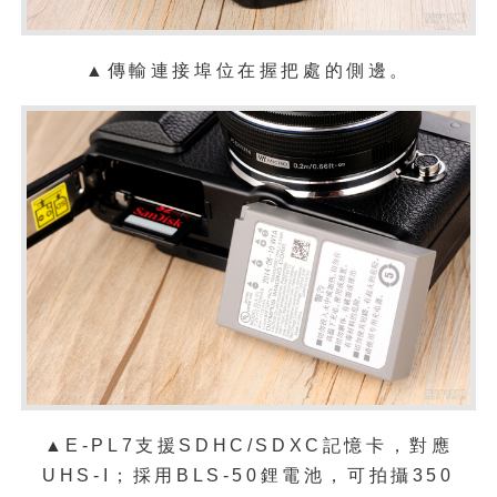
▲傳輸連接埠位在握把處的側邊。
SDHC/SDXC記憶卡，對應
▲E-PL7支援
UHS-I；採用BLS-50鋰電池，可拍攝350