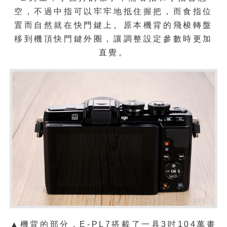
空，不過中指可以牢牢地抵住握把，而食指位
置而自然就在快門鍵上。原本機背的飛梭轉盤
移到機頂快門鍵外圈，讓調整設定參數時更加
直覺。
▲機背的部分，E-PL7搭載了一具3吋104萬畫