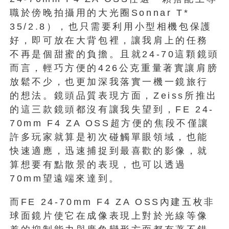
職於傍晚拍攝用的大光圈Sonnar T*
35/2.8），也只需要利用小型相機包保護
好，即可放在大背包裡，讓我肩上的任務
不再是個甜蜜的負擔。且就24-70這顆鏡頭
而言，輕巧方便的426公克重量著實讓肩膀
放鬆不少，也更加深我落實一機一鏡旅行
的想法。鏡頭品質表現方面，Zeiss所推出
的這三款鏡頭都沒有讓我失望到，FE 24-
70mm F4 ZA OSS超方便的焦段不僅讓
許多玩家就算是初次碰觸單眼領域，也能
快速適應，迅速捕捉到最喜歡的影像，就
算想要有點散景的表現，也可以透過
70mm望遠端來達到。
而FE 24-70mm F4 ZA OSS內建五枚非
球面鏡片使它在成像表現上對於光線等像