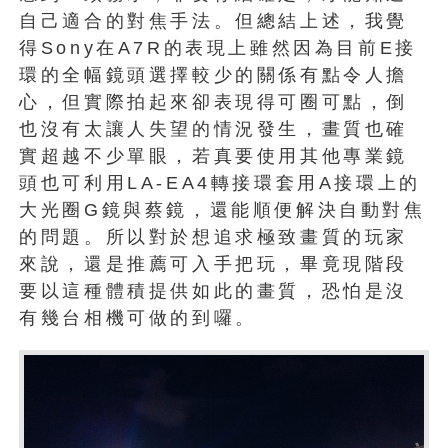
自己適合的對焦手法。但總結上述，我覺
得Sony在A7R的表現上雖然因為目前E接
環的全幅鏡頭選擇較少的關係有點令人擔
心，但實際拍起來卻表現得可圈可點，倒
也沒有太讓人失望的情況發生，畫質也確
實超越不少單眼，若真要使用其他專業鏡
頭也可利用LA-EA4轉接環套用A接環上的
大光圈G鏡與蔡鏡，還能順便解決自動對焦
的問題。所以對於想追求極致畫質的玩家
來說，還是推薦可入手把玩，畢竟現階段
要以這種體積提供如此的畫質，恐怕是沒
有幾台相機可做的到囉。