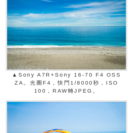
▲Sony A7R+Sony 16-70 F4 OSS
ZA。光圈F4，快門1/8000秒，ISO
100，RAW轉JPEG。