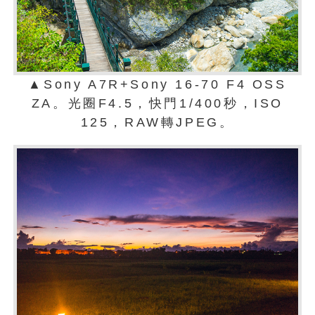
▲Sony A7R+Sony 16-70 F4 OSS
ZA。光圈F4.5，快門1/400秒，ISO
125，RAW轉JPEG。