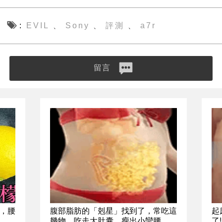
EVIL
Sony
評測
a7r
、
、
、
留言
，腰
腹部脂肪的「剋星」找到了，常吃這
起
幾物，吃走大肚囊，瘦出小蠻腰
了