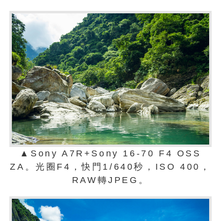
▲Sony A7R+Sony 16-70 F4 OSS
ZA。光圈F4，快門1/640秒，ISO 400，
RAW轉JPEG。