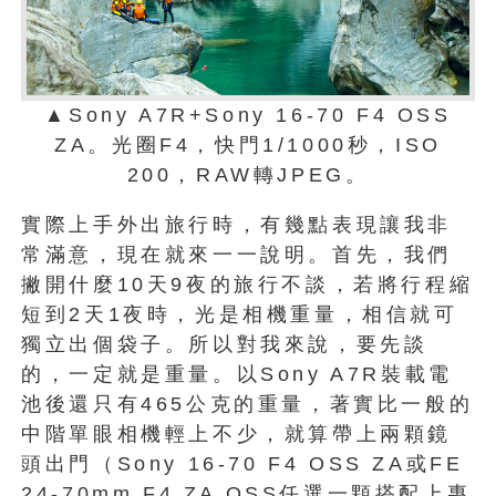
▲Sony A7R+Sony 16-70 F4 OSS
ZA。光圈F4，快門1/1000秒，ISO
200，RAW轉JPEG。
實際上手外出旅行時，有幾點表現讓我非
常滿意，現在就來一一說明。首先，我們
撇開什麼10天9夜的旅行不談，若將行程縮
短到2天1夜時，光是相機重量，相信就可
獨立出個袋子。所以對我來說，要先談
的，一定就是重量。以Sony A7R裝載電
池後還只有465公克的重量，著實比一般的
中階單眼相機輕上不少，就算帶上兩顆鏡
頭出門（Sony 16-70 F4 OSS ZA或FE
24-70mm F4 ZA OSS任選一顆搭配上專