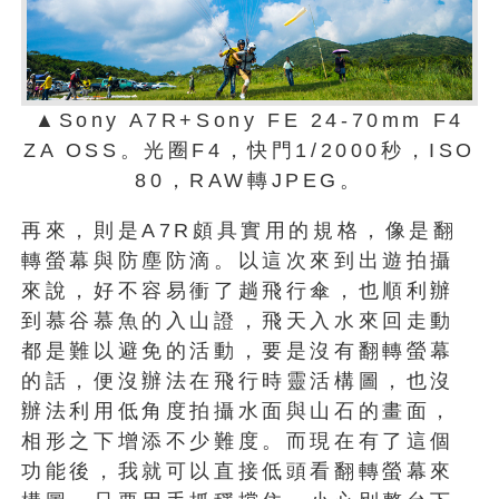
▲Sony A7R+Sony FE 24-70mm F4
ZA OSS。光圈F4，快門1/2000秒，ISO
80，RAW轉JPEG。
再來，則是A7R頗具實用的規格，像是翻
轉螢幕與防塵防滴。以這次來到出遊拍攝
來說，好不容易衝了趟飛行傘，也順利辦
到慕谷慕魚的入山證，飛天入水來回走動
都是難以避免的活動，要是沒有翻轉螢幕
的話，便沒辦法在飛行時靈活構圖，也沒
辦法利用低角度拍攝水面與山石的畫面，
相形之下增添不少難度。而現在有了這個
功能後，我就可以直接低頭看翻轉螢幕來