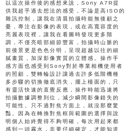
以這次操作後的感想來說，Sony A7R提
供我超乎過去想法的感受，不論是高ISO的
雜訊控制，讓我在清晨拍攝時能無後顧之
憂，專注在影像的表現，或在高寬容度的
亮麗表現裡，讓我在看圖時發現更多階
調，不僅亮暗部細節豐富，拍攝時山脈的
前後景更是色色分明，呈現超越以往的細
膩畫質，加深影像實質的立體感。操作手
感方面也感受到Sony對於專業相機使用者
的照顧，雙轉輪設計讓過去許多低階機種
多步驟的切換徹底消失，擺上檯面的，只
有靈活快速的直覺反應，操作時能迅速將
拍攝數據調整到位，減少瞬間影像錯失的
可能性。只不過對焦方面上，就沒那麼驚
豔。因為在轉換對焦框與範圍的選擇與說
明個人始終覺得不夠明確，每次用起來都
感到一頭霧水，非要仔細確定，才能知道