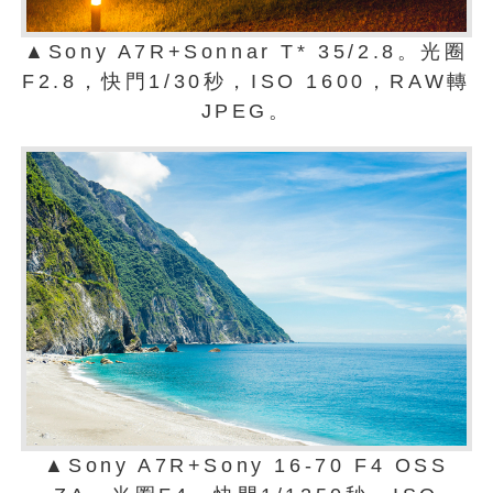
▲Sony A7R+Sonnar T* 35/2.8。光圈
F2.8，快門1/30秒，ISO 1600，RAW轉
JPEG。
▲Sony A7R+Sony 16-70 F4 OSS