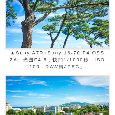
▲Sony A7R+Sony 16-70 F4 OSS
ZA。光圈F4.5，快門1/1000秒，ISO
100，RAW轉JPEG。