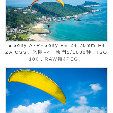
▲Sony A7R+Sony FE 24-70mm F4
ZA OSS。光圈F4，快門1/1000秒，ISO
100，RAW轉JPEG。