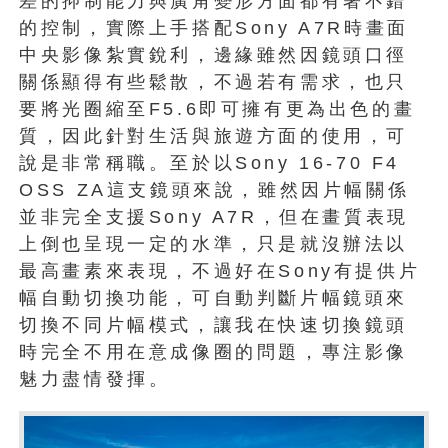
差的抑制能力與廣角變形方面都有著不錯
的控制，實際上手搭配Sony A7R時畫面
中央影像紮實銳利，邊緣雖然因鏡頭口徑
關係顯得有些鬆散，不過若有需求，也只
要將光圈縮至F5.6即可擁有更為出色的畫
質，因此針對生活與旅遊方面的使用，可
說是非常稱職。至於以Sony 16-70 F4
OSS ZA這支鏡頭來說，雖然因片幅關係
並非完全支援Sony A7R，但在畫質表現
上倒也呈現一定的水準，只是就沒辦法以
最高畫素來表現，不過好在Sony有提供片
幅自動切換功能，可自動判斷片幅鏡頭來
切換不同片幅模式，讓我在快速切換鏡頭
時完全不用在意成像圈的問題，專注影像
魅力盡情發揮。