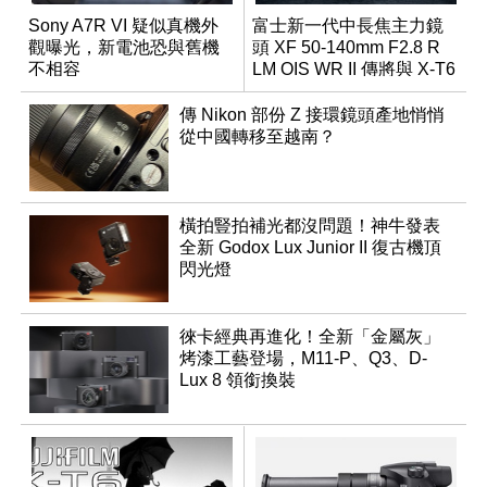
Sony A7R VI 疑似真機外
富士新一代中長焦主力鏡
觀曝光，新電池恐與舊機
頭 XF 50-140mm F2.8 R
不相容
LM OIS WR II 傳將與 X-T6
同步亮相
傳 Nikon 部份 Z 接環鏡頭產地悄悄
從中國轉移至越南？
橫拍豎拍補光都沒問題！神牛發表
全新 Godox Lux Junior II 復古機頂
閃光燈
徠卡經典再進化！全新「金屬灰」
烤漆工藝登場，M11-P、Q3、D-
Lux 8 領銜換裝