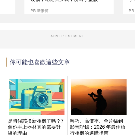
PR 新素簡
PR
ADVERTISEMENT
你可能也喜歡這些文章
是時候該換新相機了嗎？7
輕巧、高倍率、全片幅到
個你手上器材真的需要升
影音記錄：2026 年最佳旅
級的理由
行相機的選購指南