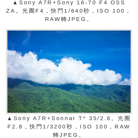
▲Sony A7R+Sony 16-70 F4 OSS
ZA。光圈F4，快門1/640秒，ISO 100，
RAW轉JPEG。
▲Sony A7R+Sonnar T* 35/2.8。光圈
F2.8，快門1/3200秒，ISO 100，RAW
轉JPEG。