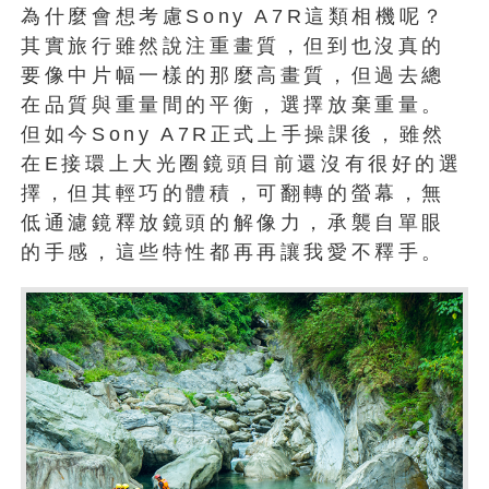
為什麼會想考慮Sony A7R這類相機呢？
其實旅行雖然說注重畫質，但到也沒真的
要像中片幅一樣的那麼高畫質，但過去總
在品質與重量間的平衡，選擇放棄重量。
但如今Sony A7R正式上手操課後，雖然
在E接環上大光圈鏡頭目前還沒有很好的選
擇，但其輕巧的體積，可翻轉的螢幕，無
低通濾鏡釋放鏡頭的解像力，承襲自單眼
的手感，這些特性都再再讓我愛不釋手。