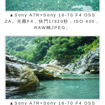
▲Sony A7R+Sony 16-70 F4 OSS
ZA。光圈F4，快門1/320秒，ISO 400，
RAW轉JPEG。
▲Sony A7R+Sony 16-70 F4 OSS