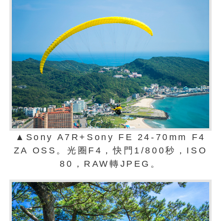
▲Sony A7R+Sony FE 24-70mm F4
ZA OSS。光圈F4，快門1/800秒，ISO
80，RAW轉JPEG。