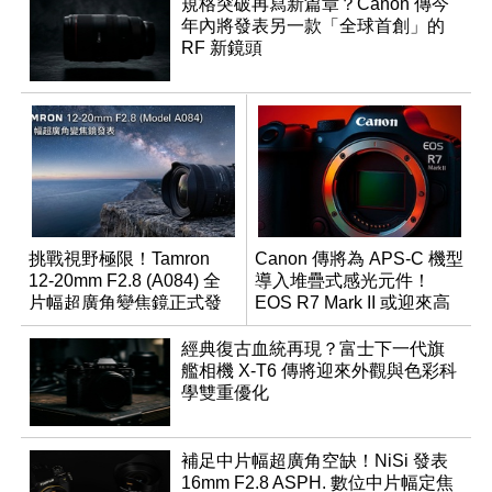
規格突破再寫新篇章？Canon 傳今
年內將發表另一款「全球首創」的
RF 新鏡頭
挑戰視野極限！Tamron
Canon 傳將為 APS-C 機型
12-20mm F2.8 (A084) 全
導入堆疊式感光元件！
片幅超廣角變焦鏡正式發
EOS R7 Mark II 或迎來高
表
速讀出升級
經典復古血統再現？富士下一代旗
艦相機 X-T6 傳將迎來外觀與色彩科
學雙重優化
補足中片幅超廣角空缺！NiSi 發表
16mm F2.8 ASPH. 數位中片幅定焦