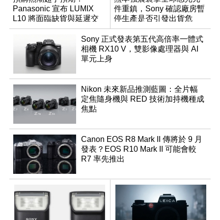
Panasonic 宣布 LUMIX
件重鎮，Sony 確認廠房暫
L10 將面臨缺貨與延遲交
停生產是否引發出貨危
貨時間
機？
Sony 正式發表第五代高倍率一體式
相機 RX10 V，雙影像處理器與 AI
單元上身
Nikon 未來新品推測藍圖：全片幅
定焦隨身機與 RED 技術加持機種成
焦點
Canon EOS R8 Mark II 傳將於 9 月
發表？EOS R10 Mark II 可能會較
R7 率先推出