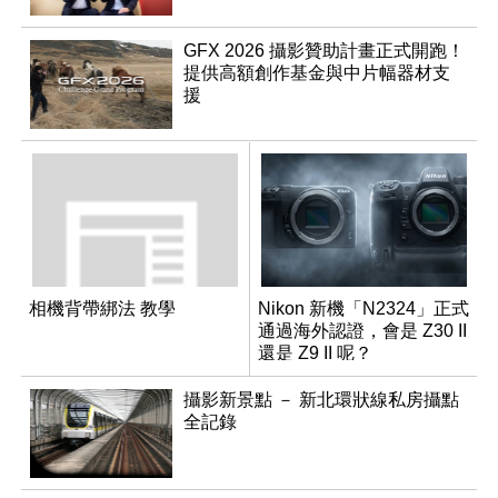
GFX 2026 攝影贊助計畫正式開跑！
提供高額創作基金與中片幅器材支
援
相機背帶綁法 教學
Nikon 新機「N2324」正式
通過海外認證，會是 Z30 II
還是 Z9 II 呢？
攝影新景點 － 新北環狀線私房攝點
全記錄