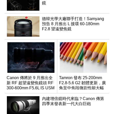
鏡
德韓光學大廠聯手打造！Samyang
預告 8 月推出 L 接環 60-180mm
F2.8 望遠變焦鏡
Canon 傳將於 9 月推出全
Tamron 發布 25-200mm
新 RF 超望遠變焦鏡頭 RF
F2.8-5.6 G2 韌體更新，廣
300-600mm F5.6L IS USM
角至中焦段微距性能大幅
升級
內建增倍鏡時代來臨？Canon 傳第
四季末發表新一代大白巨砲