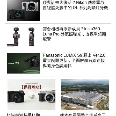
經典計畫大復活？Nikon 傳將重啟
曾經胎死腹中的 DL 系列高階隨身機
雲台相機再添新成員？Insta360
Luna Pro 外流照曝光，改採單鏡頭
配置
Panasonic LUMIX S9 釋出 Ver.2.0
重大韌體更新，全面解鎖有線連接
與隨身色調編輯
預購熱潮超乎預期！
熊本強震襲擊全球感光元