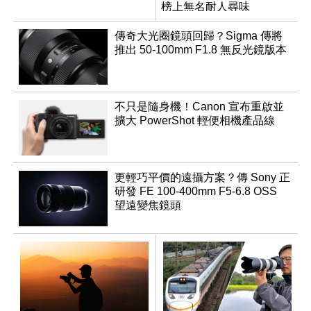
榜上無名耐人尋味
傳奇大光圈鏡頭回歸？Sigma 傳將
推出 50-100mm F1.8 無反光鏡版本
不只是隨身機！Canon 宣布重啟並
擴大 PowerShot 輕便相機產品線
更輕巧平價的遠攝方案？傳 Sony 正
研發 FE 100-400mm F5-6.8 OSS
望遠變焦鏡頭