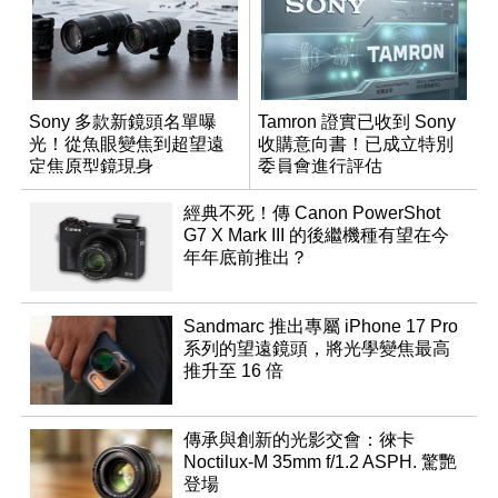
Sony 多款新鏡頭名單曝
Tamron 證實已收到 Sony
光！從魚眼變焦到超望遠
收購意向書！已成立特別
定焦原型鏡現身
委員會進行評估
經典不死！傳 Canon PowerShot
G7 X Mark III 的後繼機種有望在今
年年底前推出？
Sandmarc 推出專屬 iPhone 17 Pro
系列的望遠鏡頭，將光學變焦最高
推升至 16 倍
傳承與創新的光影交會：徠卡
Noctilux-M 35mm f/1.2 ASPH. 驚艷
登場