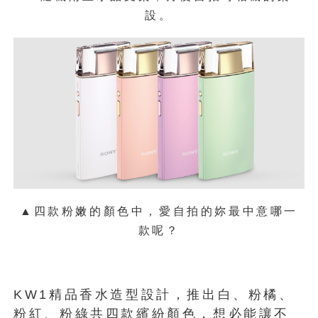
設。
▲四款粉嫩的顏色中，愛自拍的妳最中意哪一
款呢？
KW1精品香水造型設計，推出白、粉橘、
粉紅、粉綠共四款繽紛顏色，想必能讓不