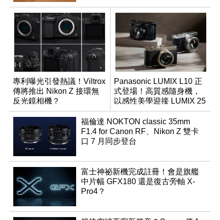
專利曝光引發熱議！Viltrox
Panasonic LUMIX L10 正
傳將推出 Nikon Z 接環無
式登場！高質感隨身機，
反光鏡相機？
以感性美學迎接 LUMIX 25
週年
福倫達 NOKTON classic 35mm
F1.4 for Canon RF、Nikon Z 雙卡
口 7 月同步登台
富士神祕新機完成註冊！會是旗艦
中片幅 GFX180 還是復古旁軸 X-
Pro4？