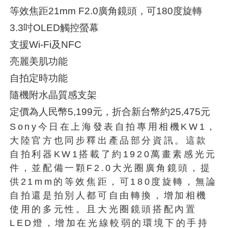
等效焦距21mm F2.0廣角鏡頭，可180度旋轉
3.3吋OLED觸控螢幕
支援Wi-Fi及NFC
亮麗美肌功能
自拍定時功能
隨機附水晶質感支架
定價為人民幣5,199元，折合新台幣約25,475元
Sony今日在上海發表自拍專用相機KW1，
大陸官方也同步釋出產品部分資訊。這款
自拍利器KW1搭載了約1920萬畫素感光元
件，並配備一顆F2.0大光圈廣角鏡頭，提
供21mm的等效焦距，可180度旋轉，無論
自拍還是拍別人都可自由轉換，增加相機
使用的多元性。且大光圈鏡頭搭配內置
LED燈，增加在光線較弱的環境下的手持