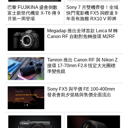
巴黎 FUJIKINA 盛會倒數
Sony 7 月雙機齊發！全域
富士新世代機皇 X-T6 傳 9
快門電影機 FX5 與睽違 9
月第一周登場
年長焦旗艦 RX10 V 即將
登場
Megadap 推出全球首款 Leica M 轉
Canon RF 自動對焦轉接環 M2RF
Tamron 推出 Canon RF 與 Nikon Z
接環 17-70mm F2.8 恆定大光圈標
準變焦鏡
Sony FX5 與平價 FE 100-400mm
發表會前夕規格與售價全面流出