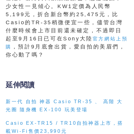
少女性一見傾心。KW1定價為人民幣
5,199元，折合新台幣約25,475元，比
Casio的TR-35稍微便宜一些，儘管台灣
什麼時候會上市目前還未確定，不過即日
起至9月16日已可在Sony大陸
官方網站上預
，預計9月底會出貨，愛自拍的美眉們，
購
你心動了嗎？
延伸閱讀
新一代 自拍 神器 Casio TR-35 、 高階 大
光圈 隨身機 EX-100 玩美登場
Casio EX-TR15 / TR10自拍神器上市，搭
載Wi-Fi售價23,990元