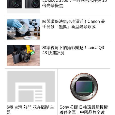
LUMIX ZS300：一吋感光元件與 15
倍光學變焦
歐盟環保法規步步逼近！Canon 著
手開發「無氟」新型鏡頭鍍膜
標準視角下的攝影樂趣！Leica Q3
43 快速評測
6種 台灣 熱門 花卉攝影 主
Sony 公開 E 接環最新授權
題
夥伴名單！中國品牌全數