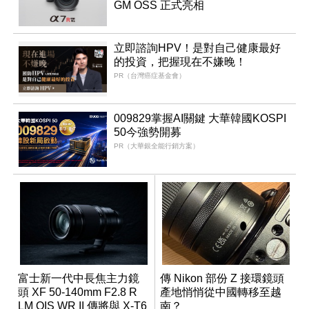
GM OSS 正式亮相
立即諮詢HPV！是對自己健康最好
的投資，把握現在不嫌晚！
PR（台灣癌症基金會）
009829掌握AI關鍵 大華韓國KOSPI
50今強勢開募
PR（大華銀全能行銷方案）
富士新一代中長焦主力鏡
傳 Nikon 部份 Z 接環鏡頭
頭 XF 50-140mm F2.8 R
產地悄悄從中國轉移至越
LM OIS WR II 傳將與 X-T6
南？