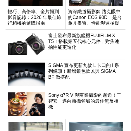
輕巧、高倍率、全片幅到
資深鐵道攝影師 路克眼中
影音記錄：2026 年最佳旅
的Canon EOS 90D：是台
行相機的選購指南
兼具畫質、性能與連拍爆
發力的輕便單眼相機
富士發布最新旗艦機FUJIFILM X-
T5！搭載第五代核心元件，對焦連
拍性能更進化
SIGMA 宣布更新九款 L 卡口的 I 系
列鏡頭！新增銀色款以與 SIGMA
BF 做搭配
Sony α7R V 與商業攝影的邂逅！干
智安：邁向商攝領域的最佳無反相
機