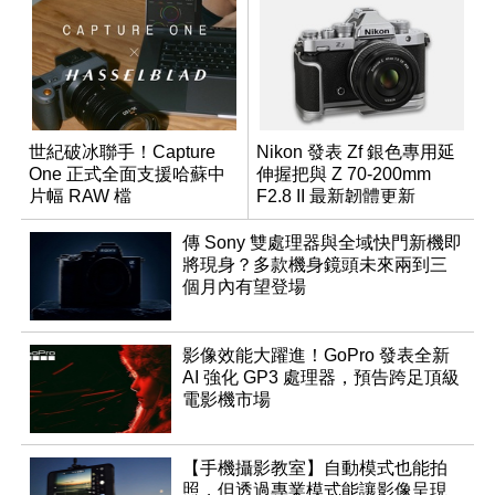
世紀破冰聯手！Capture
Nikon 發表 Zf 銀色專用延
One 正式全面支援哈蘇中
伸握把與 Z 70-200mm
片幅 RAW 檔
F2.8 II 最新韌體更新
傳 Sony 雙處理器與全域快門新機即
將現身？多款機身鏡頭未來兩到三
個月內有望登場
影像效能大躍進！GoPro 發表全新
AI 強化 GP3 處理器，預告跨足頂級
電影機市場
【手機攝影教室】自動模式也能拍
照，但透過專業模式能讓影像呈現