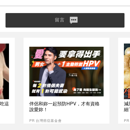
留言
吃這
伴侶和妳一起預防HPV，才有資格
減
說愛妳！
細
PR 台灣癌症基金會
PR