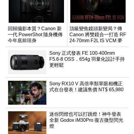
回歸攝影本質？Canon 新
頂級變焦鏡頭新變局？傳
一代 PowerShot 隨身機傳
Canon 將雙鏡合一打造 RF
今年底前現身
24-70mm F2L IS VCM 夢
幻規格
Sony 正式發表 FE 100-400mm
F5.6-8 OSS，654g 羽量化設計手持
更輕鬆
Sony RX10 V 高倍率類單眼相機正
式在台發表！建議售價 NT$ 65,980
迷你閃燈也可以打跳燈！神牛發表
全新 Godox iM30Pro 復古微型閃光
燈