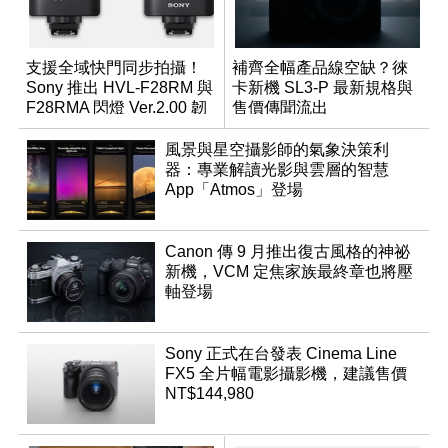
支援全域快門同步拍攝！
補齊全幅產品線空缺？徠
Sony 推出 HVL-F28RM 與
卡新機 SL3-P 最新規格與
F28RMA 閃燈 Ver.2.00 韌
售價傳聞流出
體
風景與星空攝影師的氣象決策利
器：專業解讀光影與雲層的智慧
App「Atmos」登場
Canon 傳 9 月推出復古風格的神祕
新機，VCM 定焦家族最終章也將壓
軸登場
Sony 正式在台發表 Cinema Line
FX5 全片幅電影攝影機，建議售價
NT$144,980