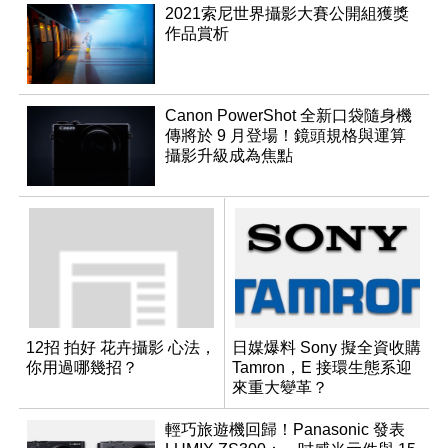
2021索尼世界攝影大賽公開組獲獎
作品賞析
Canon PowerShot 全新口袋隨身機
傳將於 9 月登場！鏡頭規格與運算
攝影升級成為焦點
12招 拍好 花卉攝影 心法，
日媒爆料 Sony 擬全資收購
你用過哪幾招？
Tamron，E 接環生態系迎
來重大變革？
輕巧旅遊機回歸！Panasonic 發表