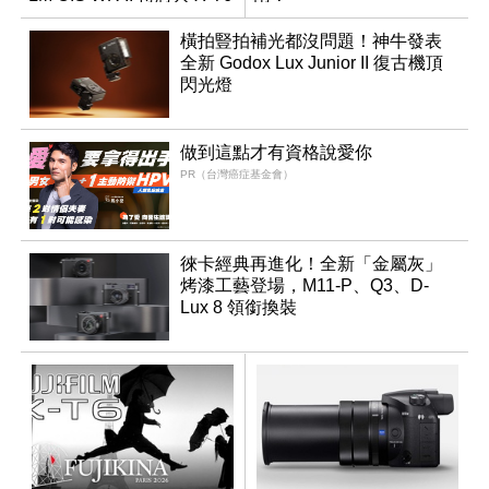
同步亮相
橫拍豎拍補光都沒問題！神牛發表
全新 Godox Lux Junior II 復古機頂
閃光燈
做到這點才有資格說愛你
PR（台灣癌症基金會）
徠卡經典再進化！全新「金屬灰」
烤漆工藝登場，M11-P、Q3、D-
Lux 8 領銜換裝