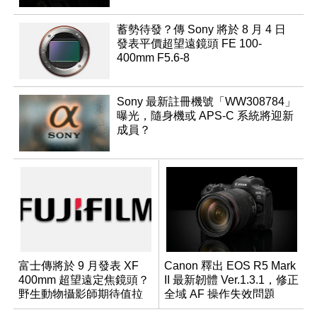
蓄勢待發？傳 Sony 將於 8 月 4 日
發表平價超望遠鏡頭 FE 100-
400mm F5.6-8
Sony 最新註冊機號「WW308784」
曝光，隨身機或 APS-C 系統將迎新
成員？
富士傳將於 9 月發表 XF
Canon 釋出 EOS R5 Mark
400mm 超望遠定焦鏡頭？
II 最新韌體 Ver.1.3.1，修正
野生動物攝影師期待值拉
全域 AF 操作失效問題
滿